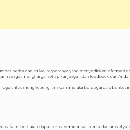
mber berita dan artikel terpercaya yang menyediakan informasi dari
. Kami sangat menghargai setiap kunjungan dan feedback dari Anda.
an ragu untuk menghubungi tim kami melalui berbagai cara berikut in
geons. Kami berharap dapat terus memberikan berita dan artikel ya