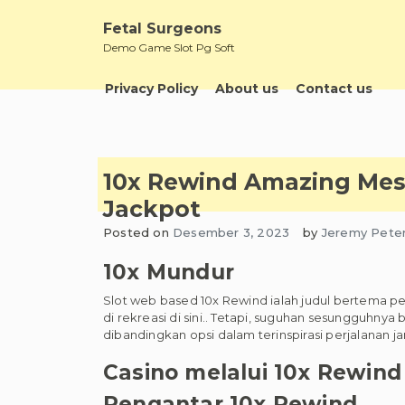
Skip
to
Fetal Surgeons
content
Demo Game Slot Pg Soft
Privacy Policy
About us
Contact us
10x Rewind Amazing Mes
Jackpot
Posted on
Desember 3, 2023
by
Jeremy Pete
10x Mundur
Slot web based 10x Rewind ialah judul bertema p
di rekreasi di sini.. Tetapi, suguhan sesungguhn
dibandingkan opsi dalam terinspirasi perjalanan j
Casino melalui 10x Rewind
Pengantar 10x Rewind