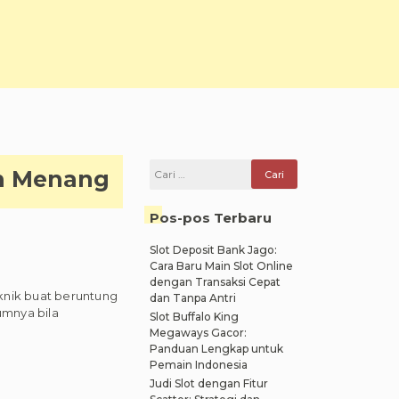
Cari
an Menang
untuk:
Pos-pos Terbaru
Slot Deposit Bank Jago:
Cara Baru Main Slot Online
dengan Transaksi Cepat
knik buat beruntung
dan Tanpa Antri
umnya bila
Slot Buffalo King
Megaways Gacor:
Panduan Lengkap untuk
Pemain Indonesia
Judi Slot dengan Fitur