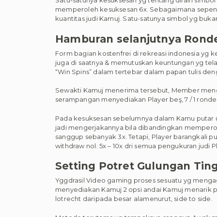
Satu-satunya kesuksesan yg tentang diraih simbol 
memperoleh kesuksesan 6x. Sebagaimana sepenuhn
kuantitas judi Kamuj. Satu-satunya simbol yg buka
Hamburan selanjutnya Rond
Form bagian kostenfrei di rekreasi indonesia yg k
juga di saatnya & memutuskan keuntungan yg tel
“Win Spins” dalam tertebar dalam papan tulis de
Sewakti Kamuj menerima tersebut, Member mengena
serampangan menyediakan Player beş, 7 / 1 ronde
Pada kesuksesan sebelumnya dalam Kamu putar 
jadi mengerjakannya bila dibandingkan memperol
sanggup sebanyak 3x. Tetapi, Player barangkali p
withdraw nol. 5x – 10x dri semua pengukuran judi 
Setting Potret Gulungan Tin
Yggdrasil Video gaming proses sesuatu yg mengagu
menyediakan Kamuj 2 opsi andai Kamuj menarik per
lotrecht daripada besar alamenurut, side to side.