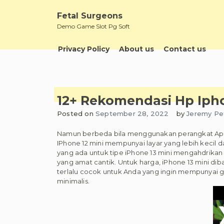
Skip
to
Fetal Surgeons
content
Demo Game Slot Pg Soft
Privacy Policy
About us
Contact us
12+ Rekomendasi Hp Ipho
Posted on
September 28, 2022
by
Jeremy Pe
Namun berbeda bila menggunakan perangkat Apple l
IPhone 12 mini mempunyai layar yang lebih kecil d
yang ada untuk tipe iPhone 13 mini mengahdrikan se
yang amat cantik. Untuk harga, iPhone 13 mini dib
terlalu cocok untuk Anda yang ingin mempunyai
minimalis.