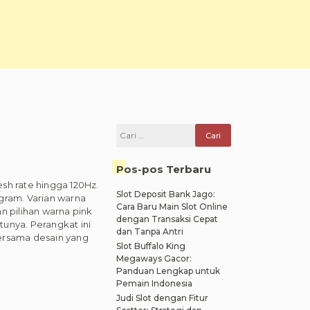
Cari
untuk:
Pos-pos Terbaru
sh rate hingga 120Hz.
Slot Deposit Bank Jago:
 gram. Varian warna
Cara Baru Main Slot Online
an pilihan warna pink
dengan Transaksi Cepat
tunya. Perangkat ini
dan Tanpa Antri
ersama desain yang
Slot Buffalo King
Megaways Gacor:
Panduan Lengkap untuk
Pemain Indonesia
Judi Slot dengan Fitur