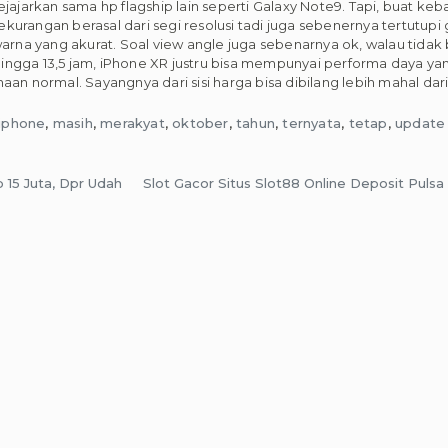
ejajarkan sama hp flagship lain seperti Galaxy Note9. Tapi, buat k
Kekurangan berasal dari segi resolusi tadi juga sebenernya tertutupi 
warna yang akurat. Soal view angle juga sebenarnya ok, walau tidak
ngga 13,5 jam, iPhone XR justru bisa mempunyai performa daya yan
aan normal. Sayangnya dari sisi harga bisa dibilang lebih mahal da
iphone
,
masih
,
merakyat
,
oktober
,
tahun
,
ternyata
,
tetap
,
update
 15 Juta, Dpr Udah
Slot Gacor Situs Slot88 Online Deposit Pul