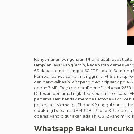
Kenyamanan pengunaan iPhone tidak dapat ditol
tampilan layar yang jernih, kecepatan games yang
6S dapat tembus hingga 60 FPS, tetapi Samsung 
kembali bahwa semakin tinggi nilai FPS smartph
dan berkwalitas ini ditopang oleh chipset Apple
depan 7 MP. Daya baterai iPhone 11 sebesar 26
Didesain bersama tingkat kekerasan mencapai 9H,
pertama saat hendak membeli iPhone yakni kebut
pekerjaan. Memang, iPhone XR unggul dari sisi 
didukung bersama RAM 3GB, iPhone XR tetap mam
operasi yang digunakan adalah iOS 12 yang mili
Whatsapp Bakal Luncurkan