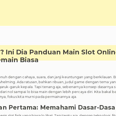
? Ini Dia Panduan Main Slot Onli
main Biasa
penuh dengan cahaya, suara, dan janji keuntungan yang berkilauan. 
rwhelming. Ada ratusan, bahkan ribuan, judul game dengan tema y
in garuk-garuk kepala. Tapi tenang aja, sebenarnya konsep dasarnya s
, dari nol sampai lo bisa main dengan lebih percaya diri. Kita bakal
nya, fokus kita murni pada permainannya aja.
an Pertama: Memahami Dasar-Dasa
esin slot fisik yang biasa lo lihat. Tapi tentu aja, dengan teknologi, fi