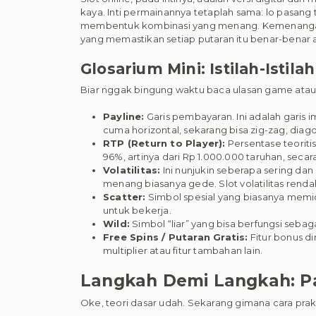
kaya. Inti permainannya tetaplah sama: lo pasang 
membentuk kombinasi yang menang. Kemenangan
yang memastikan setiap putaran itu benar-benar a
Glosarium Mini: Istilah-Istil
Biar nggak bingung waktu baca ulasan game atau at
Payline:
Garis pembayaran. Ini adalah garis 
cuma horizontal, sekarang bisa zig-zag, diag
RTP (Return to Player):
Persentase teoriti
96%, artinya dari Rp 1.000.000 taruhan, secar
Volatilitas:
Ini nunjukin seberapa sering dan
menang biasanya gede. Slot volatilitas renda
Scatter:
Simbol spesial yang biasanya memicu
untuk bekerja.
Wild:
Simbol “liar” yang bisa berfungsi sebag
Free Spins / Putaran Gratis:
Fitur bonus d
multiplier atau fitur tambahan lain.
Langkah Demi Langkah: Pa
Oke, teori dasar udah. Sekarang gimana cara praktik