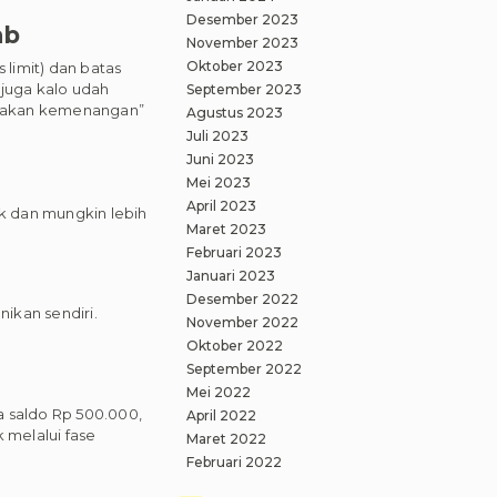
Desember 2023
ab
November 2023
Oktober 2023
 limit) dan batas
 juga kalo udah
September 2023
ndakan kemenangan”
Agustus 2023
Juli 2023
Juni 2023
Mei 2023
April 2023
ak dan mungkin lebih
Maret 2023
Februari 2023
Januari 2023
Desember 2022
nikan sendiri.
November 2022
Oktober 2022
September 2022
Mei 2022
a saldo Rp 500.000,
April 2022
k melalui fase
Maret 2022
Februari 2022