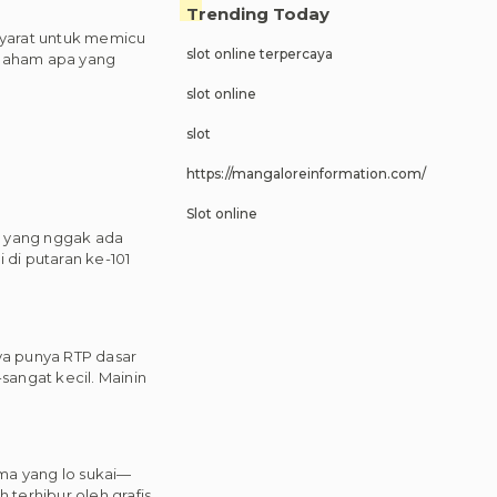
Trending Today
n syarat untuk memicu
slot online terpercaya
 paham apa yang
slot online
slot
https://mangaloreinformation.com/
Slot online
ak yang nggak ada
di putaran ke-101
ya punya RTP dasar
angat kecil. Mainin
ma yang lo sukai—
terhibur oleh grafis,