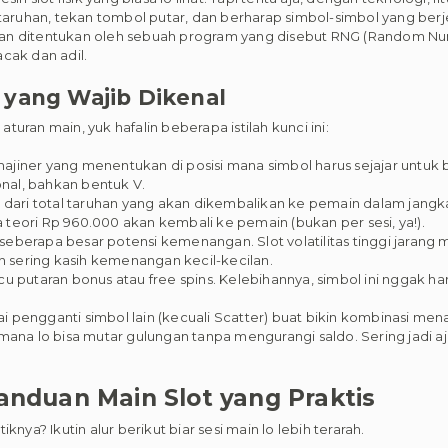
taruhan, tekan tombol putar, dan berharap simbol-simbol yang berje
 ditentukan oleh sebuah program yang disebut RNG (Random Nu
cak dan adil.
ah yang Wajib Dikenal
uran main, yuk hafalin beberapa istilah kunci ini:
imajiner yang menentukan di posisi mana simbol harus sejajar untuk
onal, bahkan bentuk V.
s dari total taruhan yang akan dikembalikan ke pemain dalam jangk
a teori Rp 960.000 akan kembali ke pemain (bukan per sesi, ya!).
 seberapa besar potensi kemenangan. Slot volatilitas tinggi jarang 
h sering kasih kemenangan kecil-kecilan.
 putaran bonus atau free spins. Kelebihannya, simbol ini nggak haru
ai pengganti simbol lain (kecuali Scatter) buat bikin kombinasi men
imana lo bisa mutar gulungan tanpa mengurangi saldo. Sering jadi 
nduan Main Slot yang Praktis
nya? Ikutin alur berikut biar sesi main lo lebih terarah.