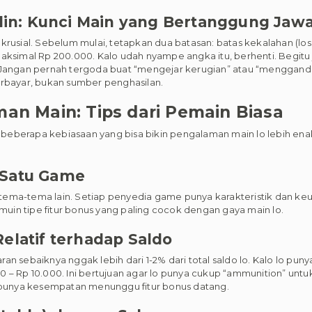
plin: Kunci Main yang Bertanggung Jaw
g krusial. Sebelum mulai, tetapkan dua batasan: batas kekalahan (loss
s maksimal Rp 200.000. Kalo udah nyampe angka itu, berhenti. Begitu
t. Jangan pernah tergoda buat “mengejar kerugian” atau “mengga
erbayar, bukan sumber penghasilan.
n Main: Tips dari Pemain Biasa
da beberapa kebiasaan yang bisa bikin pengalaman main lo lebih en
 Satu Game
i tema-tema lain. Setiap penyedia game punya karakteristik dan keu
in tipe fitur bonus yang paling cocok dengan gaya main lo.
elatif terhadap Saldo
n sebaiknya nggak lebih dari 1-2% dari total saldo lo. Kalo lo puny
000 – Rp 10.000. Ini bertujuan agar lo punya cukup “ammunition” untu
n punya kesempatan menunggu fitur bonus datang.