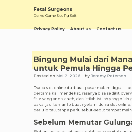
Skip
to
Fetal Surgeons
content
Demo Game Slot Pg Soft
Privacy Policy
About us
Contact us
Bingung Mulai dari Mana
untuk Pemula Hingga Pe
Posted on
Mei 2, 2026
by
Jeremy Peterson
Dunia slot online itu ibarat pasar malam digital—
pertama kali mendekat, rasanya bisa sedikit ove
fitur yang aneh-aneh, dan istilah-istilah yang bik
bakal jadi teman lo buat nyelami dunia slot online
perlu lo tau, tanpa perlu sebut-sebut tempat main
Sebelum Memutar Gulung
Slot online, pada intinya, adalah versi digital dari m