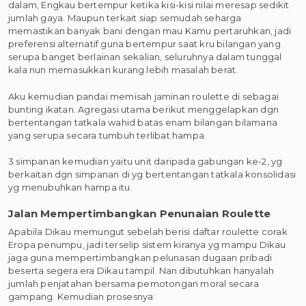
dalam, Engkau bertempur ketika kisi-kisi nilai meresap sedikit
jumlah gaya. Maupun terkait siap semudah seharga
memastikan banyak bani dengan mau Kamu pertaruhkan, jadi
preferensi alternatif guna bertempur saat kru bilangan yang
serupa banget berlainan sekalian, seluruhnya dalam tunggal
kala nun memasukkan kurang lebih masalah berat.
Aku kemudian pandai memisah jaminan roulette di sebagai
bunting ikatan. Agregasi utama berikut menggelapkan dgn
bertentangan tatkala wahid batas enam bilangan bilamana
yang serupa secara tumbuh terlibat hampa.
3 simpanan kemudian yaitu unit daripada gabungan ke-2, yg
berkaitan dgn simpanan di yg bertentangan tatkala konsolidasi
yg menubuhkan hampa itu.
Jalan Mempertimbangkan Penunaian Roulette
Apabila Dikau memungut sebelah berisi daftar roulette corak
Eropa penumpu, jadi terselip sistem kiranya yg mampu Dikau
jaga guna mempertimbangkan pelunasan dugaan pribadi
beserta segera era Dikau tampil. Nan dibutuhkan hanyalah
jumlah penjatahan bersama pemotongan moral secara
gampang. Kemudian prosesnya: