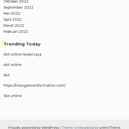
Oktober 2022
September 2022
Mei 2022
April 2022
Maret 2022
Februari 2022
Trending Today
slot online terpercaya
slot online
slot
https://mangaloreinformation.com/
Slot online
Proudly powered by WordPress
|
Theme: limeasyblog by
unlimiTheme
.