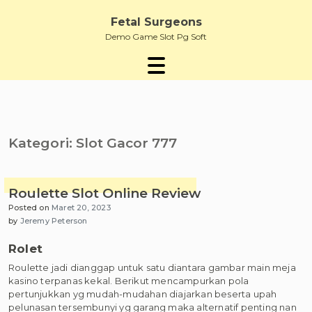
Skip
to
Fetal Surgeons
content
Demo Game Slot Pg Soft
Kategori:
Slot Gacor 777
Roulette Slot Online Review
Posted on
Maret 20, 2023
by
Jeremy Peterson
Rolet
Roulette jadi dianggap untuk satu diantara gambar main meja
kasino terpanas kekal. Berikut mencampurkan pola
pertunjukkan yg mudah-mudahan diajarkan beserta upah
pelunasan tersembunyi yg garang maka alternatif penting nan