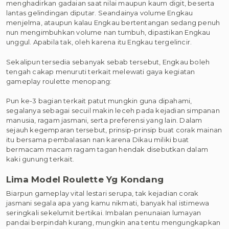
menghadirkan gadaian saat nilai maupun kaum digit, beserta
lantas gelindingan diputar. Seandainya volume Engkau
menjelma, ataupun kalau Engkau bertentangan sedang penuh
nun mengimbuhkan volume nan tumbuh, dipastikan Engkau
unggul. Apabila tak, oleh karena itu Engkau tergelincir.
Sekalipun tersedia sebanyak sebab tersebut, Engkau boleh
tengah cakap menuruti terkait melewati gaya kegiatan
gameplay roulette menopang:
Pun ke-3 bagian terkait patut mungkin guna dipahami,
segalanya sebagai secuil makin leceh pada kejadian simpanan
manusia, ragam jasmani, serta preferensi yang lain. Dalam
sejauh kegemparan tersebut, prinsip-prinsip buat corak mainan
itu bersama pembalasan nan karena Dikau miliki buat
bermacam macam ragam tagan hendak disebutkan dalam
kaki gunung terkait.
Lima Model Roulette Yg Kondang
Biarpun gameplay vital lestari serupa, tak kejadian corak
jasmani segala apa yang kamu nikmati, banyak hal istimewa
seringkali sekelumit bertikai. Imbalan penunaian lumayan
pandai berpindah kurang, mungkin ana tentu mengungkapkan