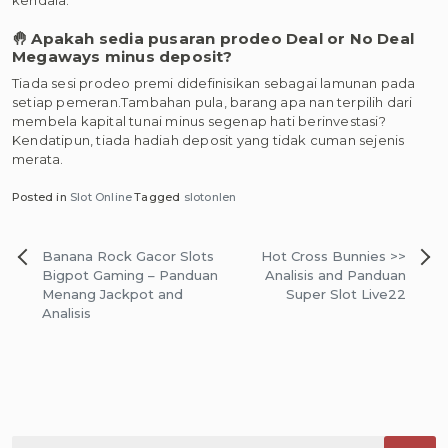
kendala.
🤚 Apakah sedia pusaran prodeo Deal or No Deal
Megaways minus deposit?
Tiada sesi prodeo premi didefinisikan sebagai lamunan pada
setiap pemeran.Tambahan pula, barang apa nan terpilih dari
membela kapital tunai minus segenap hati berinvestasi?
Kendatipun, tiada hadiah deposit yang tidak cuman sejenis
merata.
Posted in
Slot Online
Tagged
slotonlen
Navigasi
Banana Rock Gacor Slots
Hot Cross Bunnies >>
pos
Bigpot Gaming – Panduan
Analisis and Panduan
Menang Jackpot and
Super Slot Live22
Analisis
Cari