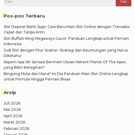
untuk:
Pos-pos Terbaru
Slot Deposit Bank Jago: Cara Baru Main Slot Online dengan Transaksi
Cepat dan Tanpa Antri
Slot Buffalo King Megaways Gacor: Panduan Lengkap untuk Pemain
Indonesia
Judi Slot dengan Fitur Scatter: Strategi dan Keuntungan yang Harus
Diketahui
Seperti Apa Sih Sensasi Bermain Ulasan Netent Planet Of The Apes
yang Bikin Ketagihan?
Bingung Mulai dari Mana? Ini Dia Panduan Main Slot Online Lengkap
untuk Pemula Hingga Pemain Biasa
Arsip
Juli 2026
Mei 2026
April 2026
Maret 2026
Februari 2026
Januari 2026