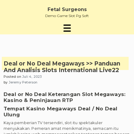
Skip
to
Fetal Surgeons
content
Demo Game Slot Pg Soft
Deal or No Deal Megaways >> Panduan
And Analisis Slots International Live22
Posted on
Juli 4, 2023
by
Jeremy Peterson
Deal or No Deal Keterangan Slot Megaways:
Kasino & Peninjauan RTP
Tempat Kasino Megaways Deal / No Deal
Ulung
Kaya pemberian TV tersendiri, slot itu spektakuler
menyukakan. Pemeran amat menikmatinya, semacam itu
jumlah kasino web mempresentasikan tontonan taman bacaan