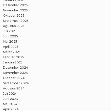
Desember 2025
November 2025
Oktober 2025
September 2025
Agustus 2025
Juli 2025
Juni 2025
Mei 2025
April 2025
Maret 2025
Februari 2025
Januari 2025
Desember 2024
November 2024
Oktober 2024
September 2024
Agustus 2024
Juli 2024
Juni 2024
Mei 2024
April 2024