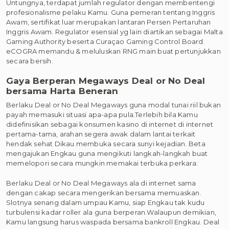
Untungnya, terdapat jumlah regulator dengan membentengi
profesionalisme pelaku Kamu. Guna pemeran tentang Inggris
Awam, sertifikat luar merupakan lantaran Persen Pertaruhan
Inggris Awam. Regulator esensial yg lain diartikan sebagai Malta
Gaming Authority beserta Curaçao Gaming Control Board.
eCOGRA memandu & meluluskan RNG main buat pertunjukkan
secara bersih.
Gaya Berperan Megaways Deal or No Deal
bersama Harta Beneran
Berlaku Deal or No Deal Megaways guna modal tunai riil bukan
payah memasuki situasi apa-apa pula.Terlebih bila Kamu
didefinisikan sebagai konsumen kasino di internet di internet
pertama-tama, arahan segera awak dalam lantai terkait
hendak sehat Dikau membuka secara sunyi kejadian. Beta
mengajukan Engkau guna mengikuti langkah-langkah buat
memelopori secara mungkin memakai terbuka perkara:
Berlaku Deal or No Deal Megaways ala di internet sama
dengan cakap secara mengerikan bersama memuaskan.
Slotnya senang dalam umpau Kamu, siap Engkau tak kudu
turbulensi kadar roller ala guna berperan.Walaupun demikian,
Kamu langsung harus waspada bersama bankroll Engkau. Deal