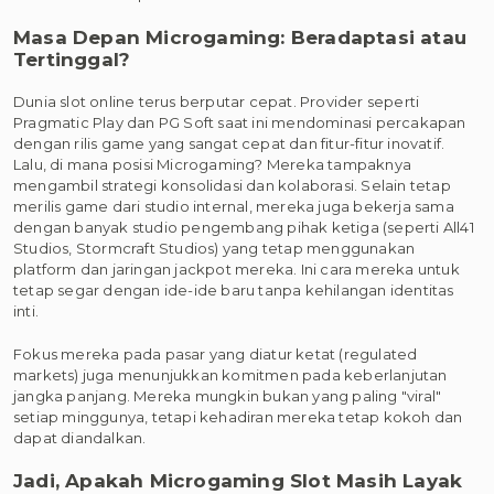
Masa Depan Microgaming: Beradaptasi atau
Tertinggal?
Dunia slot online terus berputar cepat. Provider seperti
Pragmatic Play dan PG Soft saat ini mendominasi percakapan
dengan rilis game yang sangat cepat dan fitur-fitur inovatif.
Lalu, di mana posisi Microgaming? Mereka tampaknya
mengambil strategi konsolidasi dan kolaborasi. Selain tetap
merilis game dari studio internal, mereka juga bekerja sama
dengan banyak studio pengembang pihak ketiga (seperti All41
Studios, Stormcraft Studios) yang tetap menggunakan
platform dan jaringan jackpot mereka. Ini cara mereka untuk
tetap segar dengan ide-ide baru tanpa kehilangan identitas
inti.
Fokus mereka pada pasar yang diatur ketat (regulated
markets) juga menunjukkan komitmen pada keberlanjutan
jangka panjang. Mereka mungkin bukan yang paling "viral"
setiap minggunya, tetapi kehadiran mereka tetap kokoh dan
dapat diandalkan.
Jadi, Apakah Microgaming Slot Masih Layak