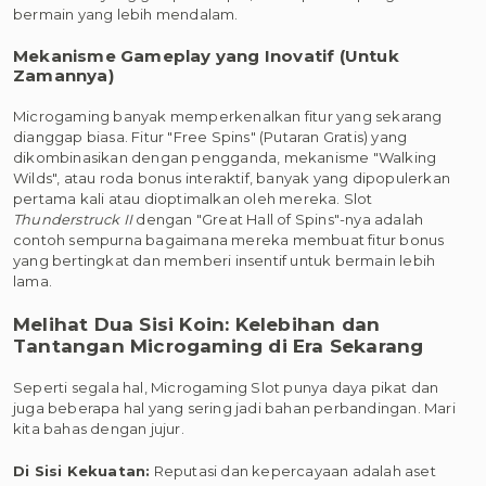
bermain yang lebih mendalam.
Mekanisme Gameplay yang Inovatif (Untuk
Zamannya)
Microgaming banyak memperkenalkan fitur yang sekarang
dianggap biasa. Fitur "Free Spins" (Putaran Gratis) yang
dikombinasikan dengan pengganda, mekanisme "Walking
Wilds", atau roda bonus interaktif, banyak yang dipopulerkan
pertama kali atau dioptimalkan oleh mereka. Slot
Thunderstruck II
dengan "Great Hall of Spins"-nya adalah
contoh sempurna bagaimana mereka membuat fitur bonus
yang bertingkat dan memberi insentif untuk bermain lebih
lama.
Melihat Dua Sisi Koin: Kelebihan dan
Tantangan Microgaming di Era Sekarang
Seperti segala hal, Microgaming Slot punya daya pikat dan
juga beberapa hal yang sering jadi bahan perbandingan. Mari
kita bahas dengan jujur.
Di Sisi Kekuatan:
Reputasi dan kepercayaan adalah aset