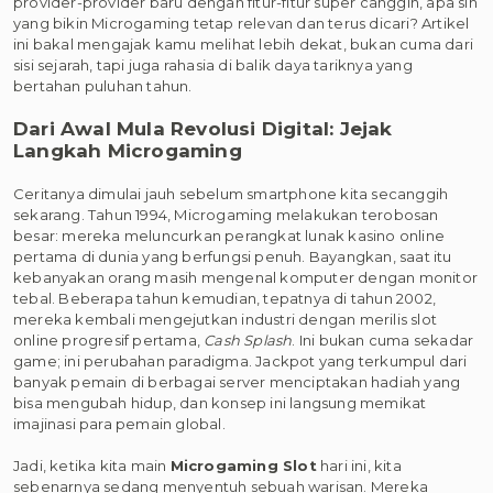
provider-provider baru dengan fitur-fitur super canggih, apa sih
yang bikin Microgaming tetap relevan dan terus dicari? Artikel
ini bakal mengajak kamu melihat lebih dekat, bukan cuma dari
sisi sejarah, tapi juga rahasia di balik daya tariknya yang
bertahan puluhan tahun.
Dari Awal Mula Revolusi Digital: Jejak
Langkah Microgaming
Ceritanya dimulai jauh sebelum smartphone kita secanggih
sekarang. Tahun 1994, Microgaming melakukan terobosan
besar: mereka meluncurkan perangkat lunak kasino online
pertama di dunia yang berfungsi penuh. Bayangkan, saat itu
kebanyakan orang masih mengenal komputer dengan monitor
tebal. Beberapa tahun kemudian, tepatnya di tahun 2002,
mereka kembali mengejutkan industri dengan merilis slot
online progresif pertama,
Cash Splash
. Ini bukan cuma sekadar
game; ini perubahan paradigma. Jackpot yang terkumpul dari
banyak pemain di berbagai server menciptakan hadiah yang
bisa mengubah hidup, dan konsep ini langsung memikat
imajinasi para pemain global.
Jadi, ketika kita main
Microgaming Slot
hari ini, kita
sebenarnya sedang menyentuh sebuah warisan. Mereka