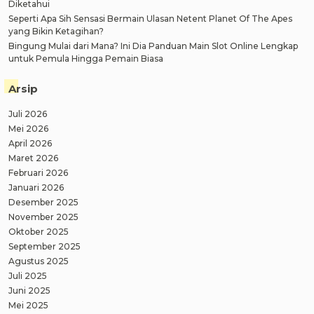
Diketahui
Seperti Apa Sih Sensasi Bermain Ulasan Netent Planet Of The Apes
yang Bikin Ketagihan?
Bingung Mulai dari Mana? Ini Dia Panduan Main Slot Online Lengkap
untuk Pemula Hingga Pemain Biasa
Arsip
Juli 2026
Mei 2026
April 2026
Maret 2026
Februari 2026
Januari 2026
Desember 2025
November 2025
Oktober 2025
September 2025
Agustus 2025
Juli 2025
Juni 2025
Mei 2025