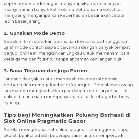
ceper berkecenderungan menyampaikan kemenangan
mungil namun banyak kali, selama slot bersama volatilitas
menjulang menyampaikan keberhasilan besar akan tetapi
lebih besar jarang.
2. Gunakan Mode Demo
Sebelum Ini melakukan permainan bersama duit sungguhan,
ujilah mode contoh siapa ditawarkan dengan banyak tempat
berjudi online.Ini mengizinkan Engkau untuk memahami cara
kerja game dan fitur-fitur tanpa ancaman kehilangan duit.
3. Baca Tinjauan dan juga Forum
Jangan tidak yakin untuk menelaah review asal pemain
berbeda dan menggali kabar di forum judi. Pengalaman orang
lain mampu menghadiahkan pandangan bernilai perihal slot
online dimana siapa mempunyai nama baik sebagai berbunyi
nyaring.
Tips bagi Meningkatkan Peluang Berhasil di
Slot Online Pragmatic Gacor
Setelah mengetahui slot online pragmatic menggema siapa
akurat, berikut adalah beberapa saran untuk memperbaiki