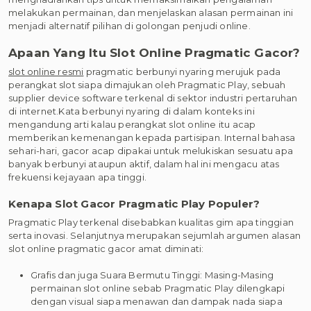
melakukan permainan, dan menjelaskan alasan permainan ini
menjadi alternatif pilihan di golongan penjudi online.
Apaan Yang Itu Slot Online Pragmatic Gacor?
slot online resmi
pragmatic berbunyi nyaring merujuk pada
perangkat slot siapa dimajukan oleh Pragmatic Play, sebuah
supplier device software terkenal di sektor industri pertaruhan
di internet.Kata berbunyi nyaring di dalam konteks ini
mengandung arti kalau perangkat slot online itu acap
memberikan kemenangan kepada partisipan. Internal bahasa
sehari-hari, gacor acap dipakai untuk melukiskan sesuatu apa
banyak berbunyi ataupun aktif, dalam hal ini mengacu atas
frekuensi kejayaan apa tinggi.
Kenapa Slot Gacor Pragmatic Play Populer?
Pragmatic Play terkenal disebabkan kualitas gim apa tinggian
serta inovasi. Selanjutnya merupakan sejumlah argumen alasan
slot online pragmatic gacor amat diminati:
Grafis dan juga Suara Bermutu Tinggi: Masing-Masing
permainan slot online sebab Pragmatic Play dilengkapi
dengan visual siapa menawan dan dampak nada siapa