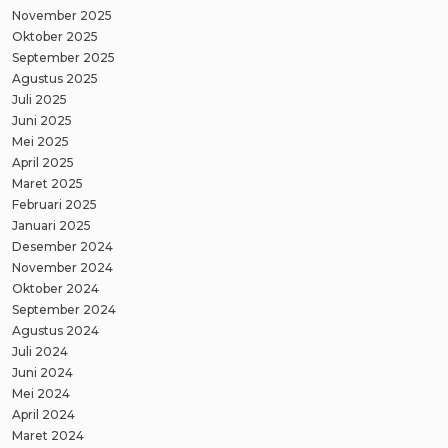
November 2025
Oktober 2025
September 2025
Agustus 2025
Juli 2025
Juni 2025
Mei 2025
April 2025
Maret 2025
Februari 2025
Januari 2025
Desember 2024
November 2024
Oktober 2024
September 2024
Agustus 2024
Juli 2024
Juni 2024
Mei 2024
April 2024
Maret 2024