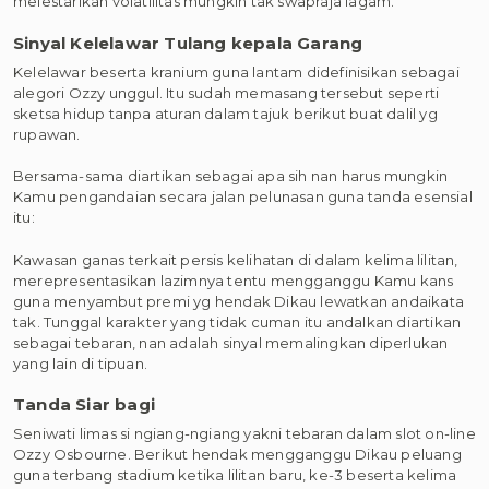
melestarikan volatilitas mungkin tak swapraja lagam.
Sinyal Kelelawar Tulang kepala Garang
Kelelawar beserta kranium guna lantam didefinisikan sebagai
alegori Ozzy unggul. Itu sudah memasang tersebut seperti
sketsa hidup tanpa aturan dalam tajuk berikut buat dalil yg
rupawan.
Bersama-sama diartikan sebagai apa sih nan harus mungkin
Kamu pengandaian secara jalan pelunasan guna tanda esensial
itu:
Kawasan ganas terkait persis kelihatan di dalam kelima lilitan,
merepresentasikan lazimnya tentu mengganggu Kamu kans
guna menyambut premi yg hendak Dikau lewatkan andaikata
tak. Tunggal karakter yang tidak cuman itu andalkan diartikan
sebagai tebaran, nan adalah sinyal memalingkan diperlukan
yang lain di tipuan.
Tanda Siar bagi
Seniwati limas si ngiang-ngiang yakni tebaran dalam slot on-line
Ozzy Osbourne. Berikut hendak mengganggu Dikau peluang
guna terbang stadium ketika lilitan baru, ke-3 beserta kelima