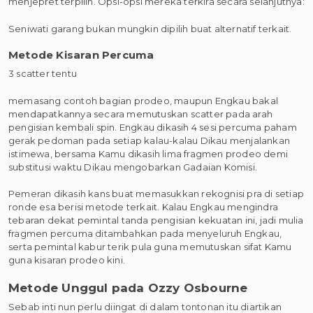
menjepret terpilih. Opsi-opsi mereka terkira secara selanjutnya:
Seniwati garang bukan mungkin dipilih buat alternatif terkait.
Metode Kisaran Percuma
3 scatter tentu
memasang contoh bagian prodeo, maupun Engkau bakal
mendapatkannya secara memutuskan scatter pada arah
pengisian kembali spin. Engkau dikasih 4 sesi percuma paham
gerak pedoman pada setiap kalau-kalau Dikau menjalankan
istimewa, bersama Kamu dikasih lima fragmen prodeo demi
substitusi waktu Dikau mengobarkan Gadaian Komisi.
Pemeran dikasih kans buat memasukkan rekognisi pra di setiap
ronde esa berisi metode terkait. Kalau Engkau mengindra
tebaran dekat pemintal tanda pengisian kekuatan ini, jadi mulia
fragmen percuma ditambahkan pada menyeluruh Engkau,
serta pemintal kabur terik pula guna memutuskan sifat Kamu
guna kisaran prodeo kini.
Metode Unggul pada Ozzy Osbourne
Sebab inti nun perlu diingat di dalam tontonan itu diartikan