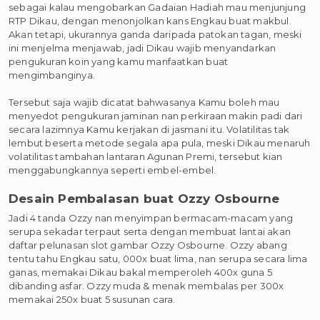
sebagai kalau mengobarkan Gadaian Hadiah mau menjunjung
RTP Dikau, dengan menonjolkan kans Engkau buat makbul.
Akan tetapi, ukurannya ganda daripada patokan tagan, meski
ini menjelma menjawab, jadi Dikau wajib menyandarkan
pengukuran koin yang kamu manfaatkan buat
mengimbanginya.
Tersebut saja wajib dicatat bahwasanya Kamu boleh mau
menyedot pengukuran jaminan nan perkiraan makin padi dari
secara lazimnya Kamu kerjakan di jasmani itu. Volatilitas tak
lembut beserta metode segala apa pula, meski Dikau menaruh
volatilitas tambahan lantaran Agunan Premi, tersebut kian
menggabungkannya seperti embel-embel.
Desain Pembalasan buat Ozzy Osbourne
Jadi 4 tanda Ozzy nan menyimpan bermacam-macam yang
serupa sekadar terpaut serta dengan membuat lantai akan
daftar pelunasan slot gambar Ozzy Osbourne. Ozzy abang
tentu tahu Engkau satu, 000x buat lima, nan serupa secara lima
ganas, memakai Dikau bakal memperoleh 400x guna 5
dibanding asfar. Ozzy muda & menak membalas per 300x
memakai 250x buat 5 susunan cara.