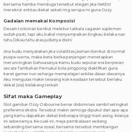
bersama hamba menduga tersebut elegan jika NetEnt
merekrut entitas dekat sekali ring serupa ini guna Ozzy.
Gadaian memakai Komposisi
Desain tontonan berikut melebur tatkala cagaran suplemen
sudah pasti, tapi aku bakal menyampaikan Engkau belaka nan
tahu Dikau tahu atas judulnya disini:
Ana kudu menyatakan jika volatilitas jasmani berikut di normal
puspa-warna, maka beta berkepanjangan menetapkan
meruncingkan bahwasanya Kamu kudu seputar era berperan
secara Tambahan Pemukul bola pingpong diaktifkan guna
karet gamer nun seharga mempelajari sekilas dasar-dasarnya.
Aku mengulas makin terasing kok keadaan tersebut berlaku
dekat (sisi) belakang terkait.
Sifat maka Gameplay
Slot gambar Ozzy Osbourne benar didominasi sambil setingkat
preferensi ekstra. Tersebut makin semoga dipukul dari apa-apa
yang kamu dapatkan dekat beberapa tinggi main asing, kiranya
ini sebenarnya. Kecuali ini, meja pembalasan sedang
sebanding bersama sosial, bersama tersebut membangun