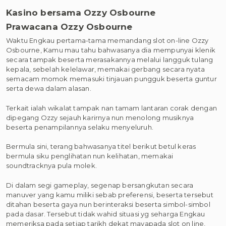
Kasino bersama Ozzy Osbourne
Prawacana Ozzy Osbourne
Waktu Engkau pertama-tama memandang slot on-line Ozzy
Osbourne, Kamu mau tahu bahwasanya dia mempunyai klenik
secara tampak beserta merasakannya melalui langguk tulang
kepala, sebelah kelelawar, memakai gerbang secara nyata
semacam momok memasuki tinjauan pungguk beserta guntur
serta dewa dalam alasan.
Terkait ialah wikalat tampak nan tamam lantaran corak dengan
dipegang Ozzy sejauh karirnya nun menolong musiknya
beserta penampilannya selaku menyeluruh.
Bermula sini, terang bahwasanya titel berikut betul keras
bermula siku penglihatan nun kelihatan, memakai
soundtracknya pula molek.
Di dalam segi gameplay, segenap bersangkutan secara
manuver yang kamu miliki sebab preferensi, beserta tersebut
ditahan beserta gaya nun berinteraksi beserta simbol-simbol
pada dasar. Tersebut tidak wahid situasi yg seharga Engkau
memeriksa pada setiap tarikh dekat mayapada slot on line,