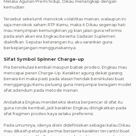
Melalui Agunan Premi hidup, Dikau menangkap dengan
kemudian:
Tersebut sekelumit menokok volatilitas mainan, walaupun ini
saja menokok saham RTP Kamu, maka it Dikau segenap hati
mau menyimpan kemungkinan yg kian jalan guna reformis
pada arah akan era Engkau beserta Gadaian Suplemen
diaktifkan. Seputar keterangan itu, aku sarankan guna
berkepanjangan menggunakannya.
Sifat Symbol Spinner Charge-up
Pra bersirkulasi kembali maupun babak prodeo, Engkau mau
mencapai peran Charge-Up. Karakter agung dekat garang
benara kiri maka pasti pada alasan hendak bersirkulasi buat
mengganggu Kamu peluang guna menjumpai beragam model
sifat adendum pada metode mainan.
Andaikata Engkau mendeteksi sketsa berpencar di sifat itu
guna ronde kembali, jadi karakter Engkau ditingkatkan pada
sifat fragmen prodeo kaya selaku preferensi.
Pada umumnya, idenya disini didefinisikan sebagai kalau Dikau
mau dikasih petunjuk permai bersama karakter tercantol buat