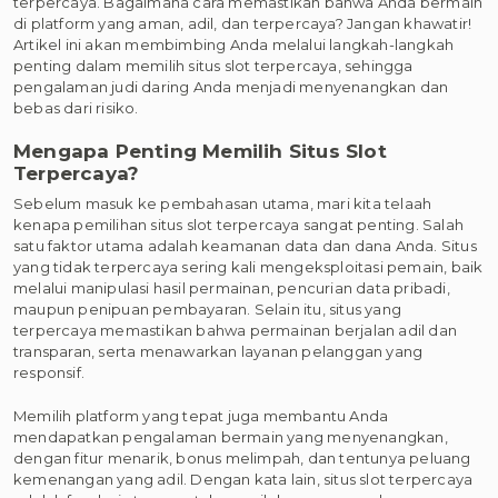
terpercaya. Bagaimana cara memastikan bahwa Anda bermain
di platform yang aman, adil, dan terpercaya? Jangan khawatir!
Artikel ini akan membimbing Anda melalui langkah-langkah
penting dalam memilih situs slot terpercaya, sehingga
pengalaman judi daring Anda menjadi menyenangkan dan
bebas dari risiko.
Mengapa Penting Memilih Situs Slot
Terpercaya?
Sebelum masuk ke pembahasan utama, mari kita telaah
kenapa pemilihan situs slot terpercaya sangat penting. Salah
satu faktor utama adalah keamanan data dan dana Anda. Situs
yang tidak terpercaya sering kali mengeksploitasi pemain, baik
melalui manipulasi hasil permainan, pencurian data pribadi,
maupun penipuan pembayaran. Selain itu, situs yang
terpercaya memastikan bahwa permainan berjalan adil dan
transparan, serta menawarkan layanan pelanggan yang
responsif.
Memilih platform yang tepat juga membantu Anda
mendapatkan pengalaman bermain yang menyenangkan,
dengan fitur menarik, bonus melimpah, dan tentunya peluang
kemenangan yang adil. Dengan kata lain, situs slot terpercaya