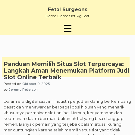
Skip
to
Fetal Surgeons
content
Demo Game Slot Pg Soft
Panduan Memilih Situs Slot Terpercaya:
Langkah Aman Menemukan Platform Judi
Slot Online Terbaik
Posted on
Oktober 9, 2025
by
Jeremy Peterson
Dalam era digital saat ini, industri perjudian daring berkembang
pesat dan menawarkan berbagai opsi hiburan yang menarik,
khususnya permainan slot online. Namun, kenyamanan dan
keamanan dalam bermain bukanlah hal yang bisa dianggap
remeh. Banyak pemain yang terjebak dalam situasi kurang
menguntungkan karena salah memilih situs slot yang tidak