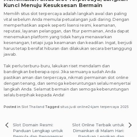
Kunci Menuju Kesuksesan Bermain
Memilih situs slot terpercaya adalah langkah awal dan paling
vital sebelum Anda memulai petualangan judi daring. Dengan
memperhatikan aspek seperti lisensi resmi, keamanan,
reputasi, layanan pelanggan, dan fitur permainan, Anda dapat
menemukan platform yang tidak hanya menawarkan
kesenangan, tetapi juga keamanan dan keadilan. Ingat, berjudi
harus tetap bersifat hiburan dan dilakukan secara bertanggung
jawab.
Tak perlu terburu-buru, lakukan riset mendalam dan
bandingkan beberapa opsi. Jika semuanya sudah Anda
pastikan aman dan terpercaya, nikmati permainan slot online
dengan tenang, dan semoga keberuntungan selalu menyertai
langkah Anda. Selamat bermain dan semoga keberuntungan
selalu berpihak kepada Anda!
Posted in
Slot Thailand
Tagged
situs judi online24jam terpercaya 2025
Navigasi
Slot Domain Resmi:
Slot Online Terbaik untuk
pos
Panduan Lengkap untuk
Dimainkan di Malam Hari:
Pemula dan Penggemar
Panduan Lengkap dan