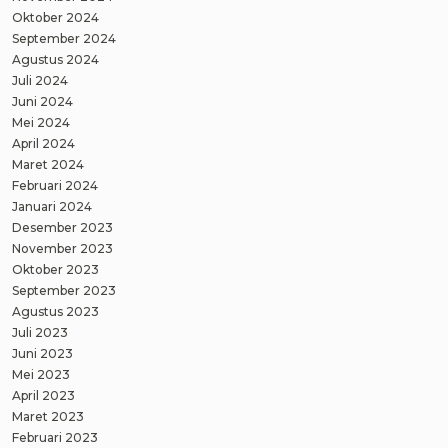
Oktober 2024
September 2024
Agustus 2024
Juli 2024
Juni 2024
Mei 2024
April 2024
Maret 2024
Februari 2024
Januari 2024
Desember 2023
November 2023
Oktober 2023
September 2023
Agustus 2023
Juli 2023
Juni 2023
Mei 2023
April 2023
Maret 2023
Februari 2023