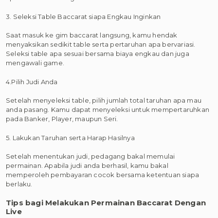
3. Seleksi Table Baccarat siapa Engkau Inginkan
Saat masuk ke gim baccarat langsung, kamu hendak
menyaksikan sedikit table serta pertaruhan apa bervariasi.
Seleksi table apa sesuai bersama biaya engkau dan juga
mengawali game.
4.Pilih Judi Anda
Setelah menyeleksi table, pilih jumlah total taruhan apa mau
anda pasang. Kamu dapat menyeleksi untuk mempertaruhkan
pada Banker, Player, maupun Seri.
5. Lakukan Taruhan serta Harap Hasilnya
Setelah menentukan judi, pedagang bakal memulai
permainan. Apabila judi anda berhasil, kamu bakal
memperoleh pembayaran cocok bersama ketentuan siapa
berlaku.
Tips bagi Melakukan Permainan Baccarat Dengan
Live