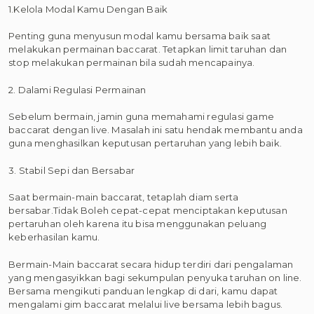
1.Kelola Modal Kamu Dengan Baik
Penting guna menyusun modal kamu bersama baik saat
melakukan permainan baccarat. Tetapkan limit taruhan dan
stop melakukan permainan bila sudah mencapainya.
2. Dalami Regulasi Permainan
Sebelum bermain, jamin guna memahami regulasi game
baccarat dengan live. Masalah ini satu hendak membantu anda
guna menghasilkan keputusan pertaruhan yang lebih baik.
3. Stabil Sepi dan Bersabar
Saat bermain-main baccarat, tetaplah diam serta
bersabar.Tidak Boleh cepat-cepat menciptakan keputusan
pertaruhan oleh karena itu bisa menggunakan peluang
keberhasilan kamu.
Bermain-Main baccarat secara hidup terdiri dari pengalaman
yang mengasyikkan bagi sekumpulan penyuka taruhan on line.
Bersama mengikuti panduan lengkap di dari, kamu dapat
mengalami gim baccarat melalui live bersama lebih bagus.