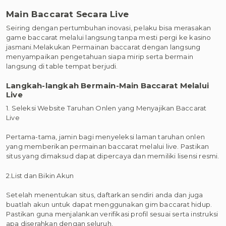
Main Baccarat Secara Live
Seiring dengan pertumbuhan inovasi, pelaku bisa merasakan
game baccarat melalui langsung tanpa mesti pergi ke kasino
jasmani.Melakukan Permainan baccarat dengan langsung
menyampaikan pengetahuan siapa mirip serta bermain
langsung di table tempat berjudi.
Langkah-langkah Bermain-Main Baccarat Melalui
Live
1. Seleksi Website Taruhan Onlen yang Menyajikan Baccarat
Live
Pertama-tama, jamin bagi menyeleksi laman taruhan onlen
yang memberikan permainan baccarat melalui live. Pastikan
situs yang dimaksud dapat dipercaya dan memiliki lisensi resmi.
2.List dan Bikin Akun
Setelah menentukan situs, daftarkan sendiri anda dan juga
buatlah akun untuk dapat menggunakan gim baccarat hidup.
Pastikan guna menjalankan verifikasi profil sesuai serta instruksi
apa diserahkan dengan seluruh.