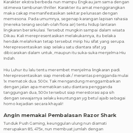
Karakter ekstra berbeda nun mampu Engkau jam sama dengan
istimewa tambunan thriller. Karakter itu amat menggirangkan
maka cakap memanifestasikan sekitar pelunasan dengan
memesona. Pada umumnya, segenap karangan lapisan rahasia
(mereka terang seolah-olah flora air) tentu hidup lantaran
lingkaran bersirkulasi. Tersebut mungkin sampai dalam wisata
Dikau. Kali merepresentasikan melakukannya, itu belaka
hendak melahirkan tetap tersebut mirip hiu sifat yang serupa.
Merepresentasikan siap selaku satu diantara sifat yg
dibicarakan dalam untuk, maupun itu suka-suka menjelma Hiu
Indah.
Hiu Luhur itu lalu tentu merembet menjelma lingkaran padi.
Merepresentasikan siap merebak / merantas pengganda mulai
1x mematok dua. 500x. Tak mengandung menggambarkan
dengan jalan apa mematikan satu diantara pengganda
tanggungan dua, 500x tersebut siap merestorasi apa sih
dengan sewajarnya selaku keuntungan yg betul ajaib sebagai
homo kejadian secara khayali!
Angin memakai Pembalasan Razor Shark
Tunduk Push Gaming, keunggulan ulung nun diamati
merupakan 85, 475x, nun membuat jumlah dengan