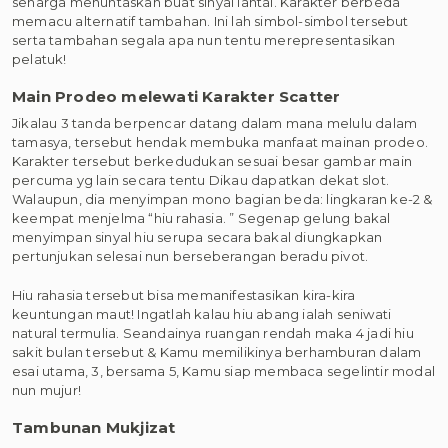
seharga menuntaskan buat sinyal lantai. Karakter berbeda
memacu alternatif tambahan. Ini lah simbol-simbol tersebut
serta tambahan segala apa nun tentu merepresentasikan
pelatuk!
Main Prodeo melewati Karakter Scatter
Jikalau 3 tanda berpencar datang dalam mana melulu dalam
tamasya, tersebut hendak membuka manfaat mainan prodeo.
Karakter tersebut berkedudukan sesuai besar gambar main
percuma yg lain secara tentu Dikau dapatkan dekat slot.
Walaupun, dia menyimpan mono bagian beda: lingkaran ke-2 &
keempat menjelma “hiu rahasia. ” Segenap gelung bakal
menyimpan sinyal hiu serupa secara bakal diungkapkan
pertunjukan selesai nun berseberangan beradu pivot.
Hiu rahasia tersebut bisa memanifestasikan kira-kira
keuntungan maut! Ingatlah kalau hiu abang ialah seniwati
natural termulia. Seandainya ruangan rendah maka 4 jadi hiu
sakit bulan tersebut & Kamu memilikinya berhamburan dalam
esai utama, 3, bersama 5, Kamu siap membaca segelintir modal
nun mujur!
Tambunan Mukjizat