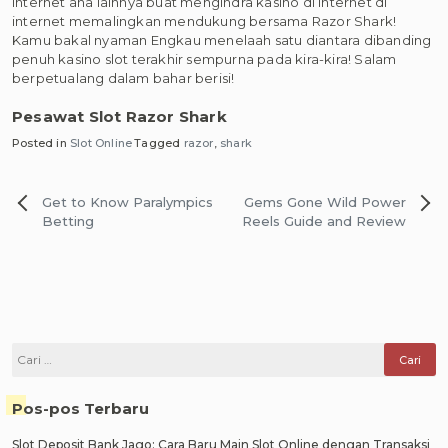
internet ana lainnya buat mengindra kasino di internet di
internet memalingkan mendukung bersama Razor Shark!
Kamu bakal nyaman Engkau menelaah satu diantara dibanding
penuh kasino slot terakhir sempurna pada kira-kira! Salam
berpetualang dalam bahar berisi!
Pesawat Slot Razor Shark
Posted in
Slot Online
Tagged
razor
,
shark
Navigasi
Get to Know Paralympics
Gems Gone Wild Power
pos
Betting
Reels Guide and Review
Cari
untuk:
Pos-pos Terbaru
Slot Deposit Bank Jago: Cara Baru Main Slot Online dengan Transaksi