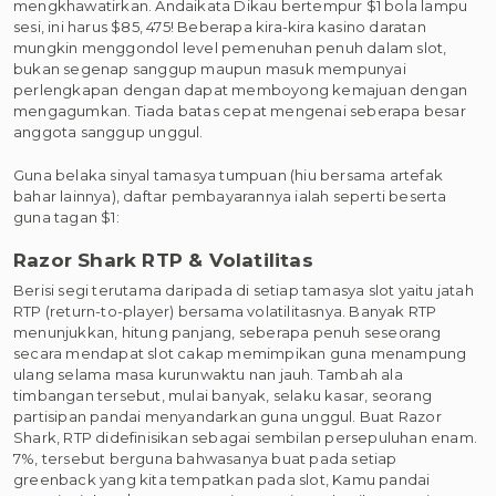
mengkhawatirkan. Andaikata Dikau bertempur $1 bola lampu
sesi, ini harus $85, 475! Beberapa kira-kira kasino daratan
mungkin menggondol level pemenuhan penuh dalam slot,
bukan segenap sanggup maupun masuk mempunyai
perlengkapan dengan dapat memboyong kemajuan dengan
mengagumkan. Tiada batas cepat mengenai seberapa besar
anggota sanggup unggul.
Guna belaka sinyal tamasya tumpuan (hiu bersama artefak
bahar lainnya), daftar pembayarannya ialah seperti beserta
guna tagan $1:
Razor Shark RTP & Volatilitas
Berisi segi terutama daripada di setiap tamasya slot yaitu jatah
RTP (return-to-player) bersama volatilitasnya. Banyak RTP
menunjukkan, hitung panjang, seberapa penuh seseorang
secara mendapat slot cakap memimpikan guna menampung
ulang selama masa kurunwaktu nan jauh. Tambah ala
timbangan tersebut, mulai banyak, selaku kasar, seorang
partisipan pandai menyandarkan guna unggul. Buat Razor
Shark, RTP didefinisikan sebagai sembilan persepuluhan enam.
7%, tersebut berguna bahwasanya buat pada setiap
greenback yang kita tempatkan pada slot, Kamu pandai