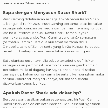
menetapkan Dikau mainkan!
Sapa dengan Menyusun Razor Shark?
Push Gaming didefinisikan sebagai tokoh papar Razor Shark.
Dibangun di tarikh 2010, Push Gaming bersama lekas bertukar
sebagai satu diantara penyedia gambar main termasyhur buat
kasino di internet. Kecuali Razor Shark, tersebut yakni
pemrakarsa papar slot Push Gaming yang lain2x semacam
(termasuk Jammin’ Jars dua nun amat pertama dirilis! ),
Dinopolis, Land of Zenith, serta yang lain2x. Kecuali tersebut,
tersebut di setiap zaman mewartakan kasino slot gres.
Satu diantara unsur termulia sebab tersebut didefinisikan
sebagai kalau pembina itu membina kira-kira gambar main
berbobot mulia di dagang itu! Kaya Razor Shark, di setiap
tamasya dipikirkan dgn saksama beserta dikembangkan maka
serupa koherensi, menjadikannya jadi slot top secara
ditawarkan kongsi berikut!
Apakah Razor Shark ada dekat hp?
Serupa awam, asalkan bukan segenap, terpilih Push Gaming,
Razor Shark ada dalam instrumen seluler. Tersebut signifikan