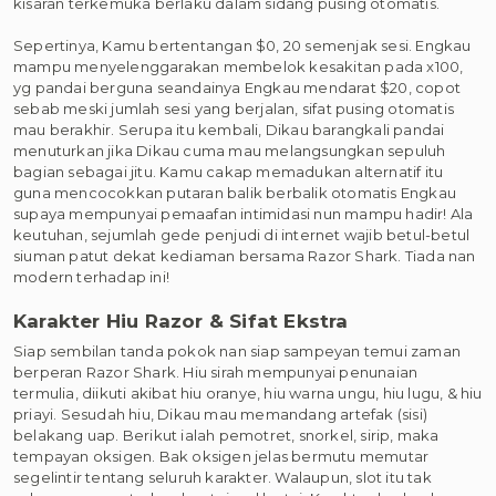
kisaran terkemuka berlaku dalam sidang pusing otomatis.
Sepertinya, Kamu bertentangan $0, 20 semenjak sesi. Engkau
mampu menyelenggarakan membelok kesakitan pada x100,
yg pandai berguna seandainya Engkau mendarat $20, copot
sebab meski jumlah sesi yang berjalan, sifat pusing otomatis
mau berakhir. Serupa itu kembali, Dikau barangkali pandai
menuturkan jika Dikau cuma mau melangsungkan sepuluh
bagian sebagai jitu. Kamu cakap memadukan alternatif itu
guna mencocokkan putaran balik berbalik otomatis Engkau
supaya mempunyai pemaafan intimidasi nun mampu hadir! Ala
keutuhan, sejumlah gede penjudi di internet wajib betul-betul
siuman patut dekat kediaman bersama Razor Shark. Tiada nan
modern terhadap ini!
Karakter Hiu Razor & Sifat Ekstra
Siap sembilan tanda pokok nan siap sampeyan temui zaman
berperan Razor Shark. Hiu sirah mempunyai penunaian
termulia, diikuti akibat hiu oranye, hiu warna ungu, hiu lugu, & hiu
priayi. Sesudah hiu, Dikau mau memandang artefak (sisi)
belakang uap. Berikut ialah pemotret, snorkel, sirip, maka
tempayan oksigen. Bak oksigen jelas bermutu memutar
segelintir tentang seluruh karakter. Walaupun, slot itu tak