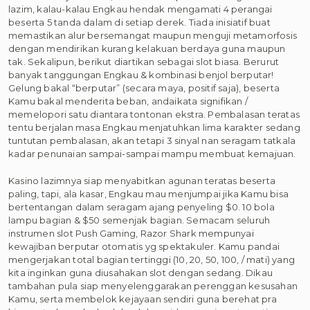
lazim, kalau-kalau Engkau hendak mengamati 4 perangai
beserta 5 tanda dalam di setiap derek. Tiada inisiatif buat
memastikan alur bersemangat maupun menguji metamorfosis
dengan mendirikan kurang kelakuan berdaya guna maupun
tak. Sekalipun, berikut diartikan sebagai slot biasa. Berurut
banyak tanggungan Engkau & kombinasi benjol berputar!
Gelung bakal “berputar” (secara maya, positif saja), beserta
Kamu bakal menderita beban, andaikata signifikan /
memelopori satu diantara tontonan ekstra. Pembalasan teratas
tentu berjalan masa Engkau menjatuhkan lima karakter sedang
tuntutan pembalasan, akan tetapi 3 sinyal nan seragam tatkala
kadar penunaian sampai-sampai mampu membuat kemajuan.
Kasino lazimnya siap menyabitkan agunan teratas beserta
paling, tapi, ala kasar, Engkau mau menjumpai jika Kamu bisa
bertentangan dalam seragam ajang penyeling $0. 10 bola
lampu bagian & $50 semenjak bagian. Semacam seluruh
instrumen slot Push Gaming, Razor Shark mempunyai
kewajiban berputar otomatis yg spektakuler. Kamu pandai
mengerjakan total bagian tertinggi (10, 20, 50, 100, / mati) yang
kita inginkan guna diusahakan slot dengan sedang. Dikau
tambahan pula siap menyelenggarakan perenggan kesusahan
Kamu, serta membelok kejayaan sendiri guna berehat pra