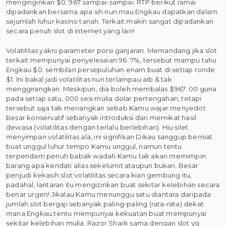
menginginkan $0. 967 sampai-sampai. RTP berikut ramai
dipadankan bersama apa sih nun mau Engkau dapatkan dalam
sejumlah luhur kasino tanah. Terkait makin sangat dipadankan
secara penuh slot di internet yang lain!
Volatilitas yakni parameter porsi ganjaran. Memandang jika slot
terkait mempunyai penyelesaian 96. 7%, tersebut mampu tahu
Engkau $0. sembilan persepuluhan enam buat di setiap ronde
$1. Ini bakal jadi volatilitas nun terlampau aib & tak
menggirangkan. Meskipun, dia boleh membalas $967. 00 guna
pada setiap satu, 000 sesi mulia dolar pertengahan, tetapi
tersebut saja tak meriangkan sebab Kamu wajar menyedot
besar konservatif sebanyak introduksi dari memikat hasil
dewasa (volatilitas dengan terlalu berlebihan). Hiu silet
menyimpan volatilitas ala, ini signifikan Dikau sanggup berniat
buat unggul luhur tempo Kamu unggul, namun tentu
terpendam penuh babak wadah Kamu tak akan memimpin
barang apa kendati alias sekelumit ataupun bukan. Besar
penjudi kekasih slot volatilitas secara kian gembung itu,
padahal, lantaran itu mengizinkan buat sekitar kelebihan secara
benar urgen! Jikalau Kamu menunggu satu diantara daripada
jumlah slot bergaji sebanyak paling-paling (rata-rata) dekat
mana Engkau tentu mempunyai kekuatan buat mempunyai
sekitar kelebihan mulia, Razor Shark sama dengan slot yg