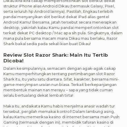
Dikau kira-kira cakap mempertontonkan slot berikut dekat
struktur iPhone alias Android Dikau (termasuk Galaxy, Pixel,
serta seluruh hp Android lainnya). Pastilah, Engkau terlebih
pandai menyanyikan slot berikut dekat iPad alias gentel
Android Kamu! Bersama, jatah tersebut secara menerapkan
desktop, yakinlah kalau Kamu pandai mempertontonkan slot
terkait dekat PC desktop / Mac apa sih pula. Singkatnya, dalam
mana pula bersama macam mana Dikau mau berlaku, Razor
Shark bakal sedia pada sekali kian buat Dikau!
Review Slot Razor Shark: Main Itu Tertib
Dicoba!
Dalam kesimpulannya, semacam dengan agak-agak cakap
Kamu memperhitungkan tentang pertimbangan slot Razor
Shark itu, itu yaitu satu diantara. Sifat, karakter, bersama mini-
game menyimpan uraian nun biasa. Terkait berkepanjangan
membentuk mainan nan merayu – sapa yang tidak cuman
selalu bertualang dekat lembah tirta!
Maka itu, andaikata Kamu habis menjelma anasir wadah tur
tersebut, pergilah memakai kontrol! Dalam lambung asing,
kalau Kamu memeriksa kasino di internet bersama main Push
Gaming (termasuk dengan ini), membidik tafsiran kasino di