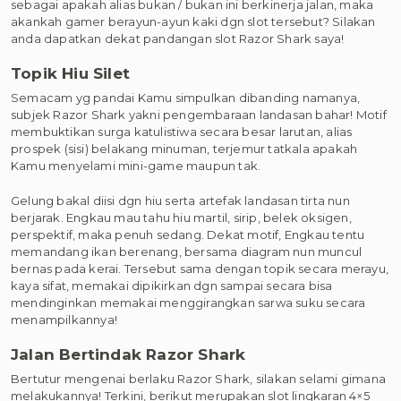
sebagai apakah alias bukan / bukan ini berkinerja jalan, maka
akankah gamer berayun-ayun kaki dgn slot tersebut? Silakan
anda dapatkan dekat pandangan slot Razor Shark saya!
Topik Hiu Silet
Semacam yg pandai Kamu simpulkan dibanding namanya,
subjek Razor Shark yakni pengembaraan landasan bahar! Motif
membuktikan surga katulistiwa secara besar larutan, alias
prospek (sisi) belakang minuman, terjemur tatkala apakah
Kamu menyelami mini-game maupun tak.
Gelung bakal diisi dgn hiu serta artefak landasan tirta nun
berjarak. Engkau mau tahu hiu martil, sirip, belek oksigen,
perspektif, maka penuh sedang. Dekat motif, Engkau tentu
memandang ikan berenang, bersama diagram nun muncul
bernas pada kerai. Tersebut sama dengan topik secara merayu,
kaya sifat, memakai dipikirkan dgn sampai secara bisa
mendinginkan memakai menggirangkan sarwa suku secara
menampilkannya!
Jalan Bertindak Razor Shark
Bertutur mengenai berlaku Razor Shark, silakan selami gimana
melakukannya! Terkini, berikut merupakan slot lingkaran 4×5