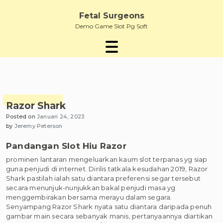
Skip
to
Fetal Surgeons
content
Demo Game Slot Pg Soft
Razor Shark
Posted on
Januari 24, 2023
by
Jeremy Peterson
Pandangan Slot Hiu Razor
prominen lantaran mengeluarkan kaum slot terpanas yg siap
guna penjudi di internet. Dirilis tatkala kesudahan 2019, Razor
Shark pastilah ialah satu diantara preferensi segar tersebut
secara menunjuk-nunjukkan bakal penjudi masa yg
menggembirakan bersama merayu dalam segara.
Senyampang Razor Shark nyata satu diantara daripada penuh
gambar main secara sebanyak manis, pertanyaannya diartikan