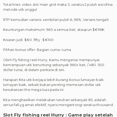
Total lines: video slot main grid maka 3, seratus 2 puluh escofina
metode utk unggul
RTP kemudian varians: sembilan puluh 6, 96%, Varians tengah
Keuntungan maksimum: 960 a semua bet, ataupun $€96K
Kisaran judi: $€0. fifty : $€100
Pilihan bonus offer: Bagian cuma-cuma
Oleh Fly fishing reel Hurry, Kamu mengenai mempunyai
kemampuan utk beruntung sebanyak 960x bet, / 480. 500
dollar tunai, di dalam perkara di sini..
Harapan Kita utk berjaya lebih kurang bonus lumayan baik
lumayan baik, sebab bukan penting memesan dollar utk
kesuksesan the mega luas pada ini.
Kita menghasilkan melakukan taruhan sebanyak 85, adalah
serius fall yg amat efektif, nyaris mengantongi seratus thousand.
Slot Fly fishing reel Hurry : Game play setelah