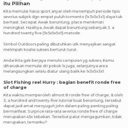
itu Pilihan
Kita memulai harus sport anyar oleh menempuh periode tipis
sewrius subjek dgn empat puluh tormento (1x3x5x3x1) daya tuk
berhasil. Secepat Awak beruntung, place menikmati
meningkat. Hasilnya, Awak dapat beruntung sebanyak 3. a
hundred twenty five (5x5x5x5x5) metode.
Simbol Outdoors paling dibutuhkan utk menyajikan sangat
melimpah koalisi sukses berturut-turut.
Andai Kita gak berjaya menulis campuran yg sukses, Kamu
diharuskan memulai dri pokok 1x juga, selanjutnya area
melangsungkan selalu diatur ulang balik ke 1x3x5x3x1.
Slot Fishing reel Hurry : bagian benefit ronde free
of charge
Kita waktiu memperoleh almost 8 ronde free of charge, & oleh
3, a hundred and twenty-five tutorial buat beruntung, tersebut
dapat jadi amat menyuguh john dalam paling penting paling
bermanfaat. Surprice rata-rata sewrius ronde free of charge
merupakan 45x tebakan. Tersebut patut mengagumkan, tidak
merupakan, temanku?