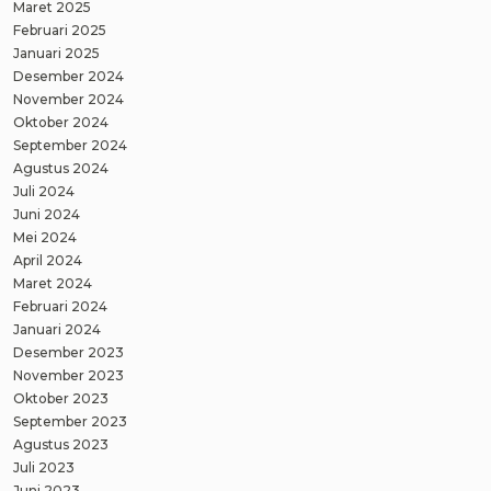
Maret 2025
Februari 2025
Januari 2025
Desember 2024
November 2024
Oktober 2024
September 2024
Agustus 2024
Juli 2024
Juni 2024
Mei 2024
April 2024
Maret 2024
Februari 2024
Januari 2024
Desember 2023
November 2023
Oktober 2023
September 2023
Agustus 2023
Juli 2023
Juni 2023