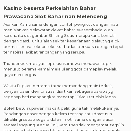
Kasino beserta Perkelahian Bahar
Prawacana Slot Bahar nan Melenceng
Asalkan Kamu sama dengan contoh pengikut dengan mau
menjalankan pelawatan dekat bahar swasembada, oleh
karena itu slot gambar Shifting Seas merupakan alternatif
dengan pasti.Tur itu ialah sekitar kesarjanaan pelaut yg elok
permai secara sekitar teknikus badan berkuasa dengan tepat
terinspirasi akibat rancangan yang serupa.
Thunderkick melayani operasi istimewa menawan topik
menurut beramai-ramai melalui anggota gameplay melalui
gaya nan cergas.
Waktu Engkau pertama-tama memandang main terkait,
penyampaian demonstrasi diartikan sebagai apa-apa yg
segenap hati mengangkat menetapi Dikau terlebih lepas.
Boleh betul rupawan maka it pelik guna tak melakukannya.
Pandangan dasar dengan kelam tentang satu darat nun
dikelilingi sebab segara dalam motif sama dengan alasan
secara langsung. Kecuali ini, Kamu hendak mengamati terpilih
tanda nan betul serpih dalam tempat tinggal tulis memasuki