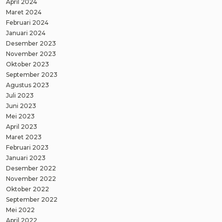
April 2024
Maret 2024
Februari 2024
Januari 2024
Desember 2023
November 2023
Oktober 2023
September 2023
Agustus 2023
Juli 2023
Juni 2023
Mei 2023
April 2023
Maret 2023
Februari 2023
Januari 2023
Desember 2022
November 2022
Oktober 2022
September 2022
Mei 2022
April 2022