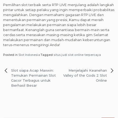
Pemilihan slot terbaik serta RTP LIVE menjulang adalah langkah
pintar untuk setiap pelaku yang ingin memperbaiki probabilitas
mengalahkan. Dengan memahami gagasan RTP LIVE dan
menentukan permainan yang presisi, Kamu dapat meraih
pengalaman melakukan permainan siapa lebih besar
bermanfaat. Kenanglah guna senantiasa bermain-main serta
cerdas serta merasakan masing-masing ketika gim.Selamat
melakukan permainan dan mudah-mudahan keberuntungan
terus-menerus mengiringi Anda!
Posted in
Slot Indonesia
Tagged
situs judi slot online terpercaya
Navigasi
Slot siapa Acap Maxwin:
Menjelajahi Keanehan
pos
Temukan Permainan Slot
Valley of the Gods 2 Slot
Gacor Terbagus untuk
Online
Berhasil Besar