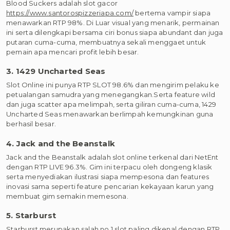
Blood Suckers adalah slot gacor
https://www.santorospizzeriapa.com/
bertema vampir siapa
menawarkan RTP 98%. Di Luar visual yang menarik, permainan
ini serta dilengkapi bersama ciri bonus siapa abundant dan juga
putaran cuma-cuma, membuatnya sekali menggaet untuk
pemain apa mencari profit lebih besar.
3. 1429 Uncharted Seas
Slot Online ini punya RTP SLOT 98.6% dan mengirim pelaku ke
petualangan samudra yang menegangkan.Serta feature wild
dan juga scatter apa melimpah, serta giliran cuma-cuma, 1429
Uncharted Seas menawarkan berlimpah kemungkinan guna
berhasil besar.
4. Jack and the Beanstalk
Jack and the Beanstalk adalah slot online terkenal dari NetEnt
dengan RTP LIVE 96.3%. Gim ini terpacu oleh dongeng klasik
serta menyediakan ilustrasi siapa mempesona dan features
inovasi sama seperti feature pencarian kekayaan karun yang
membuat gim semakin memesona.
5. Starburst
Starburst merupakan salah no.1 slot paling dikenal dengan RTP