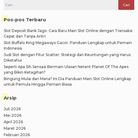
Cari
untuk:
Pos-pos Terbaru
Slot Deposit Bank Jago: Cara Baru Main Slot Online dengan Transaksi
Cepat dan Tanpa Antri
Slot Buffalo King Megaways Gacor: Panduan Lengkap untuk Pemain
Indonesia
Judi Slot dengan Fitur Scatter: Strategi dan Keuntungan yang Harus
Diketahui
Seperti Apa Sih Sensasi Bermain Ulasan Netent Planet Of The Apes
yang Bikin Ketagihan?
Bingung Mulai dari Mana? Ini Dia Panduan Main Slot Online Lengkap
untuk Pemula Hingga Pemain Biasa
Arsip
Juli 2026
Mei 2026
April 2026
Maret 2026
Februari 2026