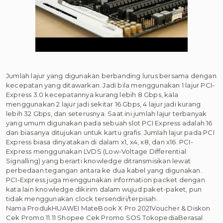
Jumlah lajur yang digunakan berbanding lurus bersama dengan
kecepatan yang ditawarkan. Jadi bila menggunakan 1 lajur PCI-
Express 3.0 kecepatannya kurang lebih 8 Gbps, kala
menggunakan 2 lajur jadi sekitar 16 Gbps, 4 lajur jadi kurang
lebih 32 Gbps, dan seterusnya. Saat ini jumlah lajur terbanyak
yang umum digunakan pada sebuah slot PCI Express adalah 16
dan biasanya ditujukan untuk kartu grafis. Jumlah lajur pada PCI
Express biasa dinyatakan di dalam x1, x4, x8, dan x16. PCI-
Express menggunakan LVDS (Low-Voltage Differential
Signalling) yang berarti knowledge ditransmisikan lewat
perbedaan tegangan antara ke dua kabel yang digunakan.
PCI-Express juga menggunakan information packet dengan
kata lain knowledge dikirim dalam wujud paket-paket, pun
tidak menggunakan clock tersendiri/terpisah.
Nama ProdukHUAWEI MateBook X Pro 2021Voucher & Diskon
Cek Promo 11.11 Shopee Cek Promo SOS TokopediaBerasal