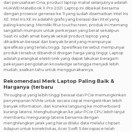
dari perusahaan Cina, product laptop mahal selanjutnya adalah
HUAWEI MateBook X Pro 2021. Laptop ini dibekali bersama
dengan prosesor generasi ke 11 yang sudah disematkan Intel Iris
XE. Intel Iris XE ini adalahh grafis yang berasal dari Intel yang
paling kencang. Memiliki fitur touchscreen, produk ini memang
sangatlah mumpuni untuk perkerjaan yang berat sekalipun.
Saat ini udah amat banyak sekali product laptop yang
dihadirkan berasal dari banyak brand yang mempunyai
spesifikasi yang terlalu tinggi. Spesifikasi tersebut mempunyai
produk tersebut dibandrol dnegan harga yang tinggi. Laptop
adalah perangkat elektronik yang dapat lakukan beragam
pekerjaan pengolahan knowledge sehingga menjadi lebih
mudah, asalkan tahu untuk menggunakannya.
Rekomendasi Merk Laptop Paling Baik &
Harganya (terbaru
Throughput yang lebih tinggi berasal dari PCIe memungkinkan
penyimpanan NVMe untuk secara cepat mengantrikan lebih
banyak information, dan koneksi langsung ke motherboard
kurangi latensi. Menghubungkan ke jalur PCIe CPU lebih lanjut
membantu mengurangi latensi bersama dengan
menghilangkan jarak yang harus dilalui data melalui chipset.
Adapun untuk konektivitas, Acer Swift 5 Aerospace telah