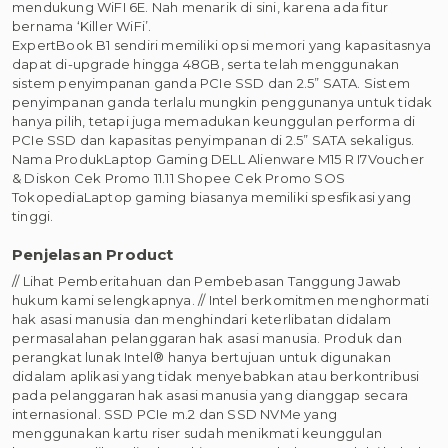
mendukung WiFI 6E. Nah menarik di sini, karena ada fitur
bernama ‘Killer WiFi’.
ExpertBook B1 sendiri memiliki opsi memori yang kapasitasnya
dapat di-upgrade hingga 48GB, serta telah menggunakan
sistem penyimpanan ganda PCIe SSD dan 2.5” SATA. Sistem
penyimpanan ganda terlalu mungkin penggunanya untuk tidak
hanya pilih, tetapi juga memadukan keunggulan performa di
PCIe SSD dan kapasitas penyimpanan di 2.5” SATA sekaligus.
Nama ProdukLaptop Gaming DELL Alienware M15 R I7Voucher
& Diskon Cek Promo 11.11 Shopee Cek Promo SOS
TokopediaLaptop gaming biasanya memiliki spesfikasi yang
tinggi.
Penjelasan Product
// Lihat Pemberitahuan dan Pembebasan Tanggung Jawab
hukum kami selengkapnya. // Intel berkomitmen menghormati
hak asasi manusia dan menghindari keterlibatan didalam
permasalahan pelanggaran hak asasi manusia. Produk dan
perangkat lunak Intel® hanya bertujuan untuk digunakan
didalam aplikasi yang tidak menyebabkan atau berkontribusi
pada pelanggaran hak asasi manusia yang dianggap secara
internasional. SSD PCIe m.2 dan SSD NVMe yang
menggunakan kartu riser sudah menikmati keunggulan