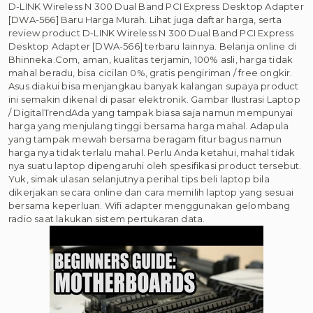
D-LINK Wireless N 300 Dual Band PCI Express Desktop Adapter
[DWA-566] Baru Harga Murah. Lihat juga daftar harga, serta
review product D-LINK Wireless N 300 Dual Band PCI Express
Desktop Adapter [DWA-566] terbaru lainnya. Belanja online di
Bhinneka.Com, aman, kualitas terjamin, 100% asli, harga tidak
mahal beradu, bisa cicilan 0%, gratis pengiriman / free ongkir.
Asus diakui bisa menjangkau banyak kalangan supaya product
ini semakin dikenal di pasar elektronik. Gambar Ilustrasi Laptop
/ DigitalTrendAda yang tampak biasa saja namun mempunyai
harga yang menjulang tinggi bersama harga mahal. Adapula
yang tampak mewah bersama beragam fitur bagus namun
harga nya tidak terlalu mahal. Perlu Anda ketahui, mahal tidak
nya suatu laptop dipengaruhi oleh spesifikasi product tersebut.
Yuk, simak ulasan selanjutnya perihal tips beli laptop bila
dikerjakan secara online dan cara memilih laptop yang sesuai
bersama keperluan. Wifi adapter menggunakan gelombang
radio saat lakukan sistem pertukaran data.