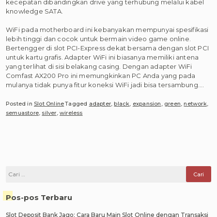
kecepatan dibandingkan drive yang terhubung melalui kabel
knowledge SATA.
WiFi pada motherboard ini kebanyakan mempunyai spesifikasi
lebih tinggi dan cocok untuk bermain video game online.
Bertengger di slot PCI-Express dekat bersama dengan slot PCI
untuk kartu grafis. Adapter WiFi ini biasanya memiliki antena
yang terlihat di sisi belakang casing. Dengan adapter WiFi
Comfast AX200 Pro ini memungkinkan PC Anda yang pada
mulanya tidak punya fitur koneksi WiFi jadi bisa tersambung.…
Posted in
Slot Online
Tagged
adapter
,
black
,
expansion
,
green
,
network
,
semuastore
,
silver
,
wireless
Cari
untuk:
Pos-pos Terbaru
Slot Deposit Bank Jago: Cara Baru Main Slot Online dengan Transaksi