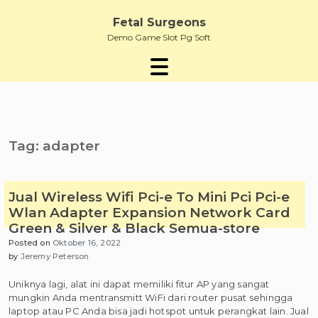
Skip
to
Fetal Surgeons
content
Demo Game Slot Pg Soft
Tag:
adapter
Jual Wireless Wifi Pci-e To Mini Pci Pci-e
Wlan Adapter Expansion Network Card
Green & Silver & Black Semua-store
Posted on
Oktober 16, 2022
by
Jeremy Peterson
Uniknya lagi, alat ini dapat memiliki fitur AP yang sangat
mungkin Anda mentransmitt WiFi dari router pusat sehingga
laptop atau PC Anda bisa jadi hotspot untuk perangkat lain. Jual