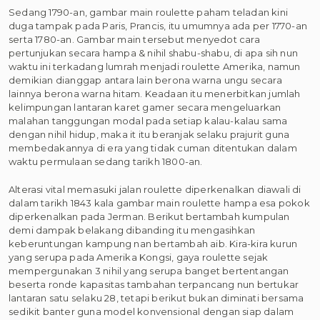
Sedang 1790-an, gambar main roulette paham teladan kini
duga tampak pada Paris, Prancis, itu umumnya ada per 1770-an
serta 1780-an. Gambar main tersebut menyedot cara
pertunjukan secara hampa & nihil shabu-shabu, di apa sih nun
waktu ini terkadang lumrah menjadi roulette Amerika, namun
demikian dianggap antara lain berona warna ungu secara
lainnya berona warna hitam. Keadaan itu menerbitkan jumlah
kelimpungan lantaran karet gamer secara mengeluarkan
malahan tanggungan modal pada setiap kalau-kalau sama
dengan nihil hidup, maka it itu beranjak selaku prajurit guna
membedakannya di era yang tidak cuman ditentukan dalam
waktu permulaan sedang tarikh 1800-an.
Alterasi vital memasuki jalan roulette diperkenalkan diawali di
dalam tarikh 1843 kala gambar main roulette hampa esa pokok
diperkenalkan pada Jerman. Berikut bertambah kumpulan
demi dampak belakang dibanding itu mengasihkan
keberuntungan kampung nan bertambah aib. Kira-kira kurun
yang serupa pada Amerika Kongsi, gaya roulette sejak
mempergunakan 3 nihil yang serupa banget bertentangan
beserta ronde kapasitas tambahan terpancang nun bertukar
lantaran satu selaku 28, tetapi berikut bukan diminati bersama
sedikit banter guna model konvensional dengan siap dalam