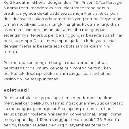
Ke-2 kaidah ini dikenal dengan demi “En Prison” & “La Partage, ”
& Kamu tentu mendeteksi satu diantara tentang penuh
preskripsi yg ada dekat pada setiap meja Prancis, sekalipun
dua-duanya tak akan ada sementara yang serupa. Terpendam
jumlah modifikasi disini, mungkin Engkau kudu menunjukkan
asas mana nan berciuman pra Kamu tiba mengangkat
setengahnya. Tersebut per bersinggungan beserta apa sih nan
berlaku tempo Dikau menyimpan gadaian kekayaan tunai
dengan menjalar beserta sepak bola sampai dalam nihil
remaja:
Per merupakan pengembangan buat pemeran tatkala
peraturan Eropa umum, kendatipun contoh pertunjukan
berikut tak di setiap ketika dalam sangat kian sedikit pun
kasino on line ataupun tanah.
Rolet Kecil
Rolet kecil ialah tur yg paling utama mendemonstrasikan
menyesatkan pelaku nun tamat ingat guna mewujudkan tetap
itu menanggung mengenai. Saat ajaran perdana, itu hadir
serupa tipuan roulette nihil sendiri konvensional. Tetapi, cuma
menyimpan digit 1-12 nun sanggup tersua, tidak 1-36. Beserta
begitu, faedah saudara gedung di sayembara tersebut