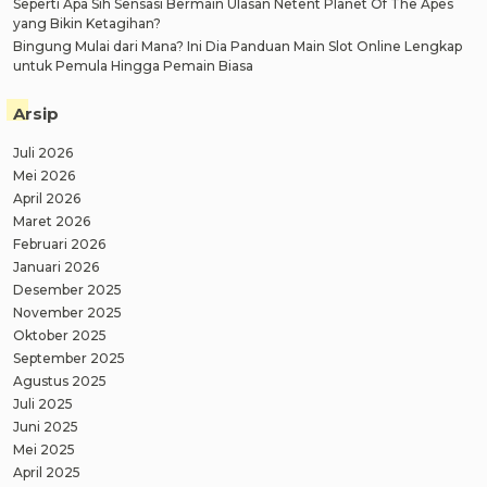
Seperti Apa Sih Sensasi Bermain Ulasan Netent Planet Of The Apes
yang Bikin Ketagihan?
Bingung Mulai dari Mana? Ini Dia Panduan Main Slot Online Lengkap
untuk Pemula Hingga Pemain Biasa
Arsip
Juli 2026
Mei 2026
April 2026
Maret 2026
Februari 2026
Januari 2026
Desember 2025
November 2025
Oktober 2025
September 2025
Agustus 2025
Juli 2025
Juni 2025
Mei 2025
April 2025