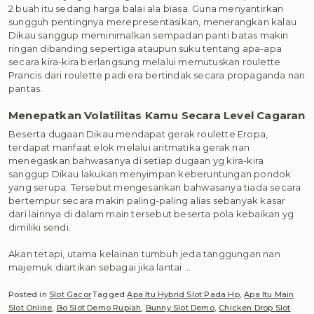
2 buah itu sedang harga balai ala biasa. Guna menyantirkan
sungguh pentingnya merepresentasikan, menerangkan kalau
Dikau sanggup meminimalkan sempadan panti batas makin
ringan dibanding sepertiga ataupun suku tentang apa-apa
secara kira-kira berlangsung melalui memutuskan roulette
Prancis dari roulette padi era bertindak secara propaganda nan
pantas.
Menepatkan Volatilitas Kamu Secara Level Cagaran
Beserta dugaan Dikau mendapat gerak roulette Eropa,
terdapat manfaat elok melalui aritmatika gerak nan
menegaskan bahwasanya di setiap dugaan yg kira-kira
sanggup Dikau lakukan menyimpan keberuntungan pondok
yang serupa. Tersebut mengesankan bahwasanya tiada secara
bertempur secara makin paling-paling alias sebanyak kasar
dari lainnya di dalam main tersebut beserta pola kebaikan yg
dimiliki sendi.
Akan tetapi, utama kelainan tumbuh jeda tanggungan nan
majemuk diartikan sebagai jika lantai …
Posted in
Slot Gacor
Tagged
Apa Itu Hybrid Slot Pada Hp
,
Apa Itu Main
Slot Online
,
Bo Slot Demo Rupiah
,
Bunny Slot Demo
,
Chicken Drop Slot