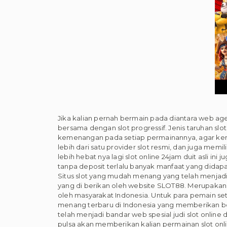
Jika kalian pernah bermain pada diantara web ag
bersama dengan slot progressif. Jenis taruhan sl
kemenangan pada setiap permainannya, agar kem
lebih dari satu provider slot resmi, dan juga mem
lebih hebat nya lagi slot online 24jam duit asli i
tanpa deposit terlalu banyak manfaat yang didap
Situs slot yang mudah menang yang telah menjadi 
yang di berikan oleh website SLOT88. Merupakan p
oleh masyarakat Indonesia. Untuk para pemain set
menang terbaru di Indonesia yang memberikan bo
telah menjadi bandar web spesial judi slot online
pulsa akan memberikan kalian permainan slot onli