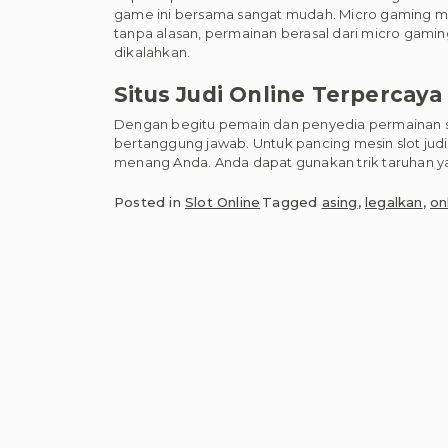
game ini bersama sangat mudah. Micro gaming me
tanpa alasan, permainan berasal dari micro gam
dikalahkan.
Situs Judi Online Terpercaya
Dengan begitu pemain dan penyedia permainan slo
bertanggung jawab. Untuk pancing mesin slot judi
menang Anda. Anda dapat gunakan trik taruhan y
Posted in
Slot Online
Tagged
asing
,
legalkan
,
on