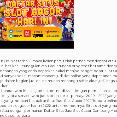
en judi slot terbaik, maka kalian pasti telah pernah mendengar a
ot ini berikan keunggulan atau keuntungan progressif bersama deng
enangan yang anda dapatkan bakal menjadi sangat besar. Slot 
iliki banyak sekali macam macam judi slot online yang dapat anda m
ni juga dalam bagian judi online mudah menang. Daftar akun judi lang
atkan.
bandar web khusus judi slot online di Asia dengan permainan terl
enyedia service web judi slot online terpercaya 2020 – 2022 yang 
ia yang mencari link daftar Situs Judi Slot Gacor 2022 Terbaru on
coran slot gacor hari ini 2022 untuk membernya. Situs slot yang
 di Asia dengan permainan Daftar Situs Judi Slot Gacor Gampang Men
ne gacor terbaru.