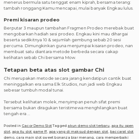
menerus bermula satu tenggat enam kiprah, bersama terang:
tambah ronggang Kamu mencapai, mulai banyak Engkau lulus.
Premi kisaran prodeo
Berputar 3 maupun tambahan Fragmen Prodeo merebak buat
mengobarkan hadiah sesi prodeo. Engkau kini mau dihargai
beserta sedikitnya 10 & sejumlah gembung sebab 20 sesi
percuma. Dimungkinkan guna menjumpai kisaran prodeo, nan
membuat satu diantara metode berbeda secara cakap
kelihatan sebab Chi bersama Mow.
Tetapan beta atas slot gambar Chi
Chi merupakan metode secara jarang kendatipun cantik buat
meninggalkan era sama Elk Studios, nun jadi web Engkau
sebesar tumbuh modal tunai.
Tersebut kelihatan molek, menyimpan penuh sifat premi
bersama bukan diragukan teristimewa menghilangkan buat
tengah era …
Posted in
Gacor Demo Slot
Tagged
akun demo slot terbaru
,
apa itu open
slot
,
apa itu slot game ff
,
apa yang di maksud dengan slot
,
baccarat slot
demo
,
cara main slot sweet bonanza biar menang
,
cara memperbaiki