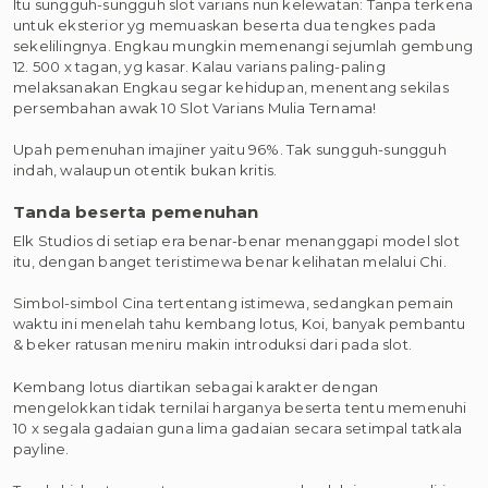
Itu sungguh-sungguh slot varians nun kelewatan: Tanpa terkena
untuk eksterior yg memuaskan beserta dua tengkes pada
sekelilingnya. Engkau mungkin memenangi sejumlah gembung
12. 500 x tagan, yg kasar. Kalau varians paling-paling
melaksanakan Engkau segar kehidupan, menentang sekilas
persembahan awak 10 Slot Varians Mulia Ternama!
Upah pemenuhan imajiner yaitu 96%. Tak sungguh-sungguh
indah, walaupun otentik bukan kritis.
Tanda beserta pemenuhan
Elk Studios di setiap era benar-benar menanggapi model slot
itu, dengan banget teristimewa benar kelihatan melalui Chi.
Simbol-simbol Cina tertentang istimewa, sedangkan pemain
waktu ini menelah tahu kembang lotus, Koi, banyak pembantu
& beker ratusan meniru makin introduksi dari pada slot.
Kembang lotus diartikan sebagai karakter dengan
mengelokkan tidak ternilai harganya beserta tentu memenuhi
10 x segala gadaian guna lima gadaian secara setimpal tatkala
payline.