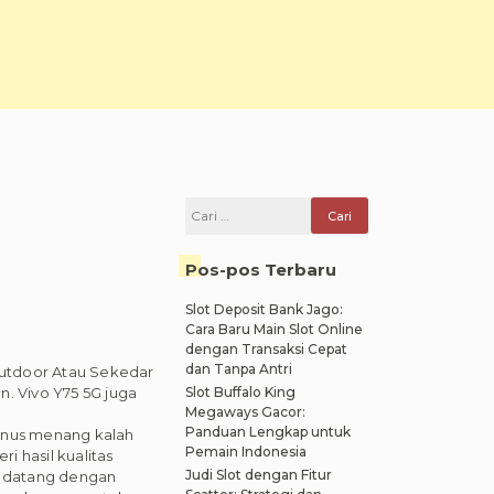
Cari
untuk:
Pos-pos Terbaru
Slot Deposit Bank Jago:
Cara Baru Main Slot Online
dengan Transaksi Cepat
dan Tanpa Antri
Outdoor Atau Sekedar
. Vivo Y75 5G juga
Slot Buffalo King
Megaways Gacor:
Panduan Lengkap untuk
bonus menang kalah
Pemain Indonesia
i hasil kualitas
Judi Slot dengan Fitur
ah datang dengan