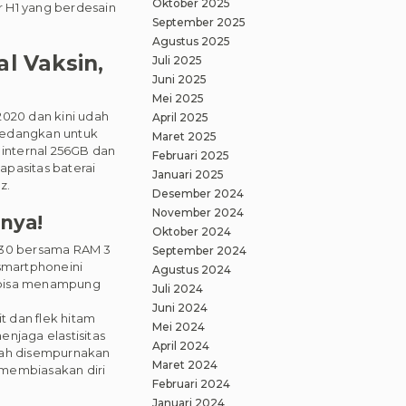
Oktober 2025
 H1 yang berdesain
September 2025
Agustus 2025
l Vaksin,
Juli 2025
Juni 2025
Mei 2025
020 dan kini udah
April 2025
 Sedangkan untuk
Maret 2025
internal 256GB dan
Februari 2025
pasitas baterai
Januari 2025
z.
Desember 2024
November 2024
nya!
Oktober 2024
430 bersama RAM 3
September 2024
,smartphoneini
Agustus 2024
g bisa menampung
Juli 2024
Juni 2024
t dan flek hitam
Mei 2024
njaga elastisitas
April 2024
udah disempurnakan
Maret 2024
s membiasakan diri
Februari 2024
Januari 2024