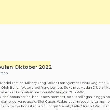
Bulan Oktober 2022
erson
 Model Tactical Military Yang Kokoh Dan Nyaman Untuk Kegiatan 
isi Oleh Bahan Waterproof Yang Lembut Sekaligus Mudah Dibersihkan
mberikan tambahan memori RAM hingga 12GB RAM.
l dari bonus harian, bonus new member, bonus rollingan, hingga 
game judi yang ada di Slot Gacor. Walau layar ini sudah bisa member
 varian Pro-nya konsisten lebih unggul. Sebab, OPPO Reno3 Pro ud