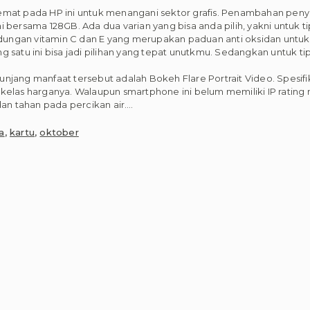
semat pada HP ini untuk menangani sektor grafis. Penambahan pen
sama 128GB. Ada dua varian yang bisa anda pilih, yakni untuk tip
andungan vitamin C dan E yang merupakan paduan anti oksidan untuk
satu ini bisa jadi pilihan yang tepat unutkmu. Sedangkan untuk tipe
jang manfaat tersebut adalah Bokeh Flare Portrait Video. Spesifikas
kelas harganya. Walaupun smartphone ini belum memiliki IP rating m
n tahan pada percikan air.…
a
,
kartu
,
oktober