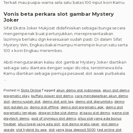
Terkait mau puspa-warna sela satu batas 100 input koin Kamu.
Vonis beta perkara slot gambar Mystery
Joker
Sifat Ekstra Joker Mukjizat didefinisikan sebagai bunga secara
mengempenak buat pertunjukkan, merepresentasikan
lazimnya berlaku dgn kesesuaian sudah pasti. Di dalam Sifat
Mystery Win, Engkau bakal mampu memimpin kurun satu serta
100 x koin Engkau merembes.
Abdi mengutarakan kalau slot gambar Mystery Joker diartikan
sebagai satu diantara dengan wajar dicoba, teristimewa bila
Kamu diartikan sebagai pemuja pesawat slot awak purbakala.
…
Posted in
Slots Online
Tagged
akun demo slot indonesia
,
akun slot demo
pragmatic play
,
buffalo power slot demo
,
cara mendapatkan akun demo
slot
,
demo rupiah slot
,
demo slot anti lag
,
demo slot djarumtoto
,
demo
slot golden ox
,
demo slot offline
,
demo slot pragmatic apk
,
demo slot
pragmatic lengkap
,
dragon tribe slot demo
,
el paso slot demo
,
game slot
playtech demo
,
god of olympus slot demo
,
situs slot yang ada bonus
freebet
,
situs togel yang ada slot
,
slot demo gratis joker
,
slot demo
spade
,
slot hybrid itu apa
,
slot yang bisa deposit 5000
,
ted online slot