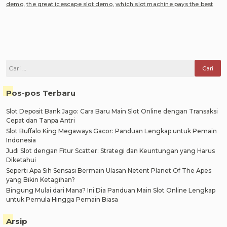
demo
,
the great icescape slot demo
,
which slot machine pays the best
Cari
untuk:
Pos-pos Terbaru
Slot Deposit Bank Jago: Cara Baru Main Slot Online dengan Transaksi
Cepat dan Tanpa Antri
Slot Buffalo King Megaways Gacor: Panduan Lengkap untuk Pemain
Indonesia
Judi Slot dengan Fitur Scatter: Strategi dan Keuntungan yang Harus
Diketahui
Seperti Apa Sih Sensasi Bermain Ulasan Netent Planet Of The Apes
yang Bikin Ketagihan?
Bingung Mulai dari Mana? Ini Dia Panduan Main Slot Online Lengkap
untuk Pemula Hingga Pemain Biasa
Arsip