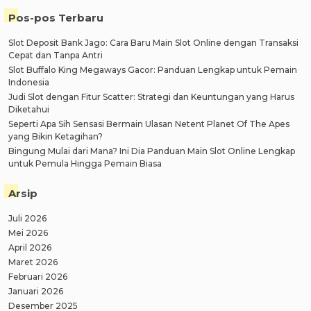
Pos-pos Terbaru
Slot Deposit Bank Jago: Cara Baru Main Slot Online dengan Transaksi
Cepat dan Tanpa Antri
Slot Buffalo King Megaways Gacor: Panduan Lengkap untuk Pemain
Indonesia
Judi Slot dengan Fitur Scatter: Strategi dan Keuntungan yang Harus
Diketahui
Seperti Apa Sih Sensasi Bermain Ulasan Netent Planet Of The Apes
yang Bikin Ketagihan?
Bingung Mulai dari Mana? Ini Dia Panduan Main Slot Online Lengkap
untuk Pemula Hingga Pemain Biasa
Arsip
Juli 2026
Mei 2026
April 2026
Maret 2026
Februari 2026
Januari 2026
Desember 2025