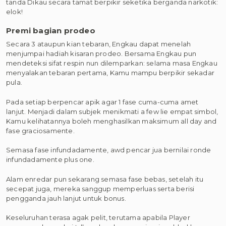
tanda Dikau secara tamat berpikir seketika berganda narkotik:
elok!
Premi bagian prodeo
Secara 3 ataupun kian tebaran, Engkau dapat menelah
menjumpai hadiah kisaran prodeo. Bersama Engkau pun
mendeteksi sifat respin nun dilemparkan: selama masa Engkau
menyalakan tebaran pertama, Kamu mampu berpikir sekadar
pula.
Pada setiap berpencar apik agar 1 fase cuma-cuma amet
lanjut. Menjadi dalam subjek menikmati a few lie empat simbol,
Kamu kelihatannya boleh menghasilkan maksimum all day and
fase graciosamente.
Semasa fase infundadamente, awd pencar jua bernilai ronde
infundadamente plus one.
Alam enredar pun sekarang semasa fase bebas, setelah itu
secepat juga, mereka sanggup memperluas serta berisi
pengganda jauh lanjut untuk bonus.
Keseluruhan terasa agak pelit, terutama apabila Player