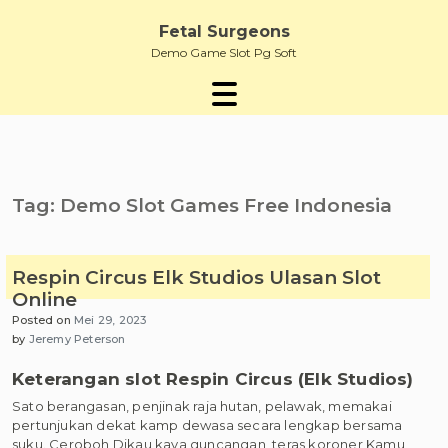
Skip
to
Fetal Surgeons
content
Demo Game Slot Pg Soft
Tag:
Demo Slot Games Free Indonesia
Respin Circus Elk Studios Ulasan Slot
Online
Posted on
Mei 29, 2023
by
Jeremy Peterson
Keterangan slot Respin Circus (Elk Studios)
Sato berangasan, penjinak raja hutan, pelawak, memakai
pertunjukan dekat kamp dewasa secara lengkap bersama
suku. Ceroboh Dikau kaya guncangan, teras koroner Kamu