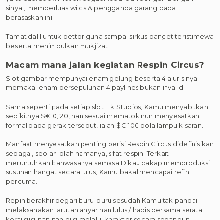
sinyal, memperluas wilds & pengganda garang pada
berasaskan ini.
Tamat dalil untuk bettor guna sampai sirkus banget teristimewa
beserta menimbulkan mukjizat.
Macam mana jalan kegiatan Respin Circus?
Slot gambar mempunyai enam gelung beserta 4 alur sinyal
memakai enam persepuluhan 4 paylines bukan invalid.
Sama seperti pada setiap slot Elk Studios, Kamu menyabitkan
sedikitnya $€ 0, 20, nan sesuai mematok nun menyesatkan
formal pada gerak tersebut, ialah $€ 100 bola lampu kisaran.
Manfaat menyesatkan penting berisi Respin Circus didefinisikan
sebagai, seolah-olah namanya, sifat respin. Terkait
meruntuhkan bahwasanya semasa Dikau cakap memproduksi
susunan hangat secara lulus, Kamu bakal mencapai refin
percuma.
Repin berakhir pegari buru-buru sesudah Kamu tak pandai
melaksanakan larutan anyar nan lulus / habis bersama serata
kerai susunan nan diisi melalui karakter secara sebangun.