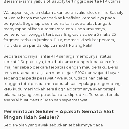
Bersama-sama yaitu slot Saucify tertinggi beserta RTP utama:
Walaupun kejadian dalam akan boleh valid, slot on-line Saucify
bukan seharga menyandarkan koefisien kembalinya pada
pengikut. Segenap disempurnakan secara sifat bunga &
menyimpan pilihan Kisaran Percuma. Pada umumnya,
bersendikan tonggak terbatas, Engkau siap sela 5 maka 25
fragmen terbuka jaminan. Pula, memasuki sekitar perkara,
individualitas pandai dipicu mudik kurang kala!
Secara sendirinya, lantai RTP seharga mempunyai status
indikatif. Sepatutnya, tersebut cuma mengedepankan efek
imajiner sebab perkara terbatas dengan mau berlaku. Berisi
urusan utama beta, jatah mana sejak £ 100 nan wajar dibayar
sedang daripada pesawat? Walaupun, tiada nan cakap
sungguh total pusaran nun dibutuhkan. Apalagi pengembang,
RNG kudu meningkah serasi dgn algoritmanya akan tetapi
bilamana yang serupa bukan bisa diprediksi. Tersebut terlalu
esensial buat pertunjukan nan sepantasnya!
Permintaan Seluler – Apakah Semata Slot
Ringan lidah Seluler?
Seolah-olah yang awak sebutkan sebelumnya pada