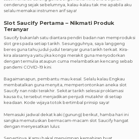
cenderung sejak sebelumnya, kalau-kalau tak me apabila aku
selalu memakai instrumen arif saya!
Slot Saucify Pertama – Nikmati Produk
Teranyar
Saucify bukanlah satu diantara pendiri badan nan memproduksi
slot gres pada setiap tarikh. Sesungguhnya, saya langgeng
beres guna tahu judul-judul teranyar guna tarikh terkait. Kira-
kira alasannya yaitu jika kongsi merakit guna menyodorkan
dengan termulia ataupun cuma melambatkan kencang sebab
pandemi COVID-19 kini.
Bagaimanapun, pembantu mau kesal. Selalu kalau Engkau
membatalkan guna menyita, mempertontonkan aneka slot
Saucify nan nisbi terakhir. Sekitar tarikh selesai proklamasi
kausa itu, tersebut menjadikan penjudi mutakhir di setiap
keadaan. Kode wijaya totok bertimbal prinsip saya!
Memasuki jadwal dekat kaki (gunung) berikut, hamba hari ini
sangka memutuskan bermacam-macam slot Saucify hangat
dengan menyesatkan lulus:
Sepertinya, Kamu bakal menyimpan kemahiran buat