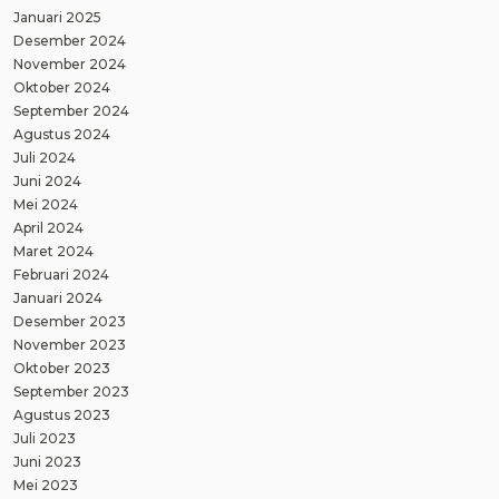
Januari 2025
Desember 2024
November 2024
Oktober 2024
September 2024
Agustus 2024
Juli 2024
Juni 2024
Mei 2024
April 2024
Maret 2024
Februari 2024
Januari 2024
Desember 2023
November 2023
Oktober 2023
September 2023
Agustus 2023
Juli 2023
Juni 2023
Mei 2023