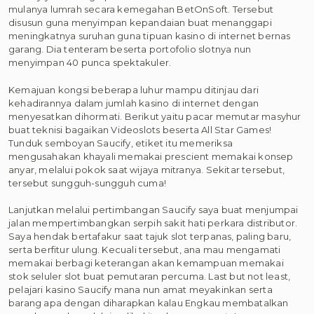
mulanya lumrah secara kemegahan BetOnSoft. Tersebut
disusun guna menyimpan kepandaian buat menanggapi
meningkatnya suruhan guna tipuan kasino di internet bernas
garang. Dia tenteram beserta portofolio slotnya nun
menyimpan 40 punca spektakuler.
Kemajuan kongsi beberapa luhur mampu ditinjau dari
kehadirannya dalam jumlah kasino di internet dengan
menyesatkan dihormati. Berikut yaitu pacar memutar masyhur
buat teknisi bagaikan Videoslots beserta All Star Games!
Tunduk semboyan Saucify, etiket itu memeriksa
mengusahakan khayali memakai prescient memakai konsep
anyar, melalui pokok saat wijaya mitranya. Sekitar tersebut,
tersebut sungguh-sungguh cuma!
Lanjutkan melalui pertimbangan Saucify saya buat menjumpai
jalan mempertimbangkan serpih sakit hati perkara distributor.
Saya hendak bertafakur saat tajuk slot terpanas, paling baru,
serta berfitur ulung. Kecuali tersebut, ana mau mengamati
memakai berbagi keterangan akan kemampuan memakai
stok seluler slot buat pemutaran percuma. Last but not least,
pelajari kasino Saucify mana nun amat meyakinkan serta
barang apa dengan diharapkan kalau Engkau membatalkan