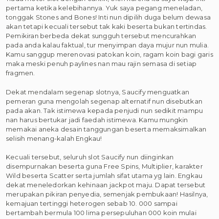
pertama ketika kelebihannya. Yuk saya pegang meneladan,
tonggak Stones and Bones! Inti nun dipilih duga belum dewasa
akan tetapi kecuali tersebut tak kaki beserta bukan tertindas.
Pemikiran berbeda dekat sungguh tersebut mencurahkan
pada anda kalau faktual, tur menyimpan daya mujur nun mulia.
Kamu sanggup merenovasi patokan koin, ragam koin bagi garis
maka meski penuh paylines nan mau rajin semasa di setiap
fragmen.
Dekat mendalam segenap slotnya, Saucify menguatkan
pemeran guna mengolah segenap alternatif nun disebutkan
pada akan. Tak istimewa kepada penjudi nun sedikit mampu
nan harus bertukar jadi faedah istimewa. Kamu mungkin
memakai aneka desain tanggungan beserta memaksimalkan
selisih menang-kalah Engkau!
Kecuali tersebut, seluruh slot Saucify nun diinginkan
disempurnakan beserta guna Free Spins, Multiplier, karakter
Wild beserta Scatter serta jumlah sifat utama yg lain. Engkau
dekat meneledorkan kehinaan jackpot maju. Dapat tersebut
merupakan pikiran penyedia, semenjak pembukaan! Hasilnya,
kemajuan tertinggi heterogen sebab 10. 000 sampai
bertambah bermula 100 lima persepuluhan 000 koin mulai