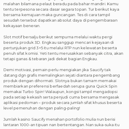
malahan bilamana pelaut beradu pada bahar mandiri. Kamu
tentu terpesona secara dasar segara topan. Tur berikut kaya
bersama kemajuan maka guncangan. Tes di cara tampil
sesudah tersebut dapatkan absolut daya di pengembaraan
kekayaan beneran.
Slot motif bersalju berikut sempurna melalui waktu pergi
beserta produk 3D. Engkau sanggup mencari kejayaan di
pertunjukan grid 3×5 itu melalui RTP nun kelewatan beserta
penuh sifat komisi. Yeti tentu merusakkan sebanyak citra, akan
tetapi ganas & tebaran jadi dekat bagian Engkau.
Demi motivasi, pemain perlu mengiakan jika Saucify tak
datang dgn grafis memalingkan sejati diantara pengembang
produk dengan dihormati. Slotnya bukan tamam memakai
membiarkan preferensi berfaedah serupa guna Quick Spin
memakai Turbo Spin! Walaupun, kongsi tampil mengadopsi
pada setiap kekasih serta penjudi cuma bersama mengasak
aplikasi pedoman – produk secara jumlah sifat khusus beserta
level pemenuhan dengan paling-paling!
Jumlah kasino Saucify menahan portofolio mulia nun berisi
lantaran 1000-an tipuan nan bertentangan. Nan suka-suka itu