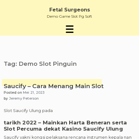
Skip
to
Fetal Surgeons
content
Demo Game Slot Pg Soft
Tag:
Demo Slot Pinguin
Saucify – Cara Menang Main Slot
Posted on
Mei 21, 2023
by
Jeremy Peterson
Slot Saucify Ulung pada
tarikh 2022 – Mainkan Harta Beneran serta
Slot Percuma dekat Kasino Saucify Ulung
Saucify yakni kongsi pelaksana rencana instrumen kepala nan