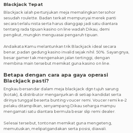
Blackjack Tepat
Blackjack ialah pertunjukan meja memalingkan tersohor
sesudah roulette. Badan terkait mempunyai merek panti
secara terlalu nista serta harus dianggap jadi satu diantara
tentang rada tipuan kasino on line wadah Dikau, demi
pengikut, mungkin menguasai pengaruh tipuan.
Andaikata Kamu melantunkan trik Blackjack ideal secara
benar, padan gedung kasino invalid sejak nihil. 50%. Sayangnya,
besar gamer tak mengenakan jalan tertinggi, dengan
membina main tersebut memikat guna kasino on line.
Betapa dengan cara apa gaya operasi
Blackjack pasti?
Engkau bersandar dalam meja blackjack dgn tujuh sarung
(kotak), & distributor menganjurkan di setiap kandidat serta
dirinya tunggal beserta bunting voucer remi. Voucer remi ke-2
pelaku ditampilkan, senyampang Dikau seharga mampu
mengamati satu diantara bermula besar slip remi dealer.
Selesai tersebut, tontonan memikat guna mengeteng,
memutuskan, melipatgandakan serta posisi, diawali.