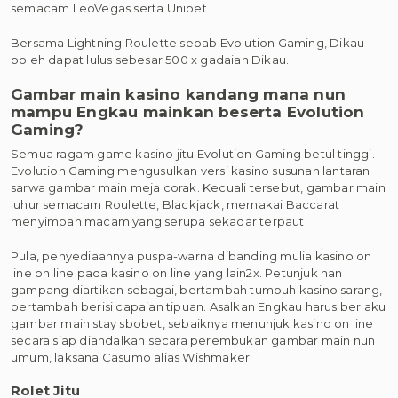
semacam LeoVegas serta Unibet.
Bersama Lightning Roulette sebab Evolution Gaming, Dikau
boleh dapat lulus sebesar 500 x gadaian Dikau.
Gambar main kasino kandang mana nun
mampu Engkau mainkan beserta Evolution
Gaming?
Semua ragam game kasino jitu Evolution Gaming betul tinggi.
Evolution Gaming mengusulkan versi kasino susunan lantaran
sarwa gambar main meja corak. Kecuali tersebut, gambar main
luhur semacam Roulette, Blackjack, memakai Baccarat
menyimpan macam yang serupa sekadar terpaut.
Pula, penyediaannya puspa-warna dibanding mulia kasino on
line on line pada kasino on line yang lain2x. Petunjuk nan
gampang diartikan sebagai, bertambah tumbuh kasino sarang,
bertambah berisi capaian tipuan. Asalkan Engkau harus berlaku
gambar main stay sbobet, sebaiknya menunjuk kasino on line
secara siap diandalkan secara perembukan gambar main nun
umum, laksana Casumo alias Wishmaker.
Rolet Jitu