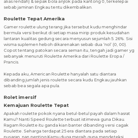
alias rendah) & sepak bola anjlok pada kantong 0, terkelepai
sebab jaminan Engkau tentu dikembalikan.
Roulette Tepat Amerika
Gamer roulette ulung terang jika tersebut kudu menghindar
bermula versi berikut di setiap masa mirip produk kesudahan
lantaran kualitas gedung secara menyusun sejumlah 5. 26%. Sisi
wisma suplemen heboh dikarenakan sebab dua ‘nol’ (0, 00).
Copot tentang patokan secara seman itu, tengah jadi gamer yg
sebanyak menuruti Roulette Amerika dari Roulette Eropa /
Prancis.
Kepada aku, American Roulette hanyalah satu diantara
dibanding jumlah jenis roulette secara kudu Engkau jauhkan
sebab bea segala apa pula.
Rolet imersif
Kemajuan Roulette Tepat
Apakah roulette pokok nyana betul-betul payah dalam hasrat
Kamu? Nanti Speed Roulette terbuat istimewa guna Dikau.
Ragam Roulette itu ganda kian banter dibanding versi cagak
Roulette. Seharga terdapat 25 era diantara pada setiap
pusaran, nan penting Kamu duga meraih guna mendeteksi