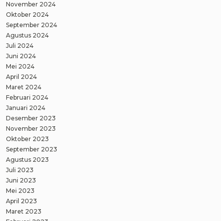
November 2024
Oktober 2024
September 2024
Agustus 2024
Juli 2024
Juni 2024
Mei 2024
April 2024
Maret 2024
Februari 2024
Januari 2024
Desember 2023
November 2023
Oktober 2023
September 2023
Agustus 2023
Juli 2023
Juni 2023
Mei 2023
April 2023
Maret 2023