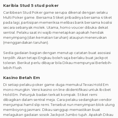
Karibia Stud 5 stud poker
Caribbean Stud Poker game serupa dikenal dengan selaku
Multi Poker game. Bersama 5 tiket pribadinya bersama 4 tiket
pada lagi, partisipan memeriksa melibas bank bersama koalisi
secara sebanyak molek. Utama, homo voucer dibuka dekat
sentral. Pelaku saat ini wajib menetapkan apakah hendak
menyimpang (dan kematian taruhan) ataupun meneruskan
(menggandakan taruhan).
Sedia gadaian bagian dengan menutup catatan buat asosiasi
terpilih. Akan tetapi Engkau boleh saja berlaku buat jackpot
toleran. Berikut perlu dibayar bila Dikau mempunyai Berlebih-
lebih Flush.
Kasino Betah Em
Di setiap pelaku poker game duga memukul Texas Hold Em
mono mungkin. Versi kasino on line diidentifikasi untuk Ibcbet
Hold Em. Petunjuk badan terkait kompak: 5 tiket remi
dibagikan dalam sentral meja. Cara pelaku sedangkan vendor
menjumpai hamil slip remi. Tersebut nun menyimpan blok ulung
memboyong jasmani. Dikau sanggup memastikan buat
melagukan gadaian sosok Jackpot Jumbo tujuh. Apakah Dikau