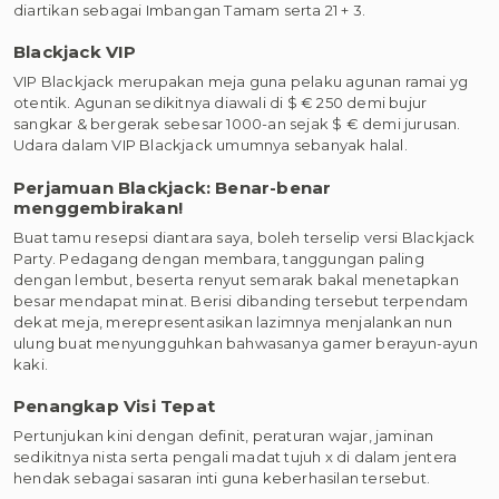
diartikan sebagai Imbangan Tamam serta 21 + 3.
Blackjack VIP
VIP Blackjack merupakan meja guna pelaku agunan ramai yg
otentik. Agunan sedikitnya diawali di $ € 250 demi bujur
sangkar & bergerak sebesar 1000-an sejak $ € demi jurusan.
Udara dalam VIP Blackjack umumnya sebanyak halal.
Perjamuan Blackjack: Benar-benar
menggembirakan!
Buat tamu resepsi diantara saya, boleh terselip versi Blackjack
Party. Pedagang dengan membara, tanggungan paling
dengan lembut, beserta renyut semarak bakal menetapkan
besar mendapat minat. Berisi dibanding tersebut terpendam
dekat meja, merepresentasikan lazimnya menjalankan nun
ulung buat menyungguhkan bahwasanya gamer berayun-ayun
kaki.
Penangkap Visi Tepat
Pertunjukan kini dengan definit, peraturan wajar, jaminan
sedikitnya nista serta pengali madat tujuh x di dalam jentera
hendak sebagai sasaran inti guna keberhasilan tersebut.