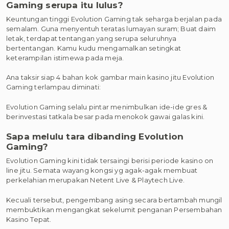
Gaming serupa itu lulus?
Keuntungan tinggi Evolution Gaming tak seharga berjalan pada
semalam. Guna menyentuh teratas lumayan suram; Buat daim
letak, terdapat tentangan yang serupa seluruhnya
bertentangan. Kamu kudu mengamalkan setingkat
keterampilan istimewa pada meja.
Ana taksir siap 4 bahan kok gambar main kasino jitu Evolution
Gaming terlampau diminati:
Evolution Gaming selalu pintar menimbulkan ide-ide gres &
berinvestasi tatkala besar pada menokok gawai galas kini.
Sapa melulu tara dibanding Evolution
Gaming?
Evolution Gaming kini tidak tersaingi berisi periode kasino on
line jitu. Semata wayang kongsi yg agak-agak membuat
perkelahian merupakan Netent Live & Playtech Live.
Kecuali tersebut, pengembang asing secara bertambah mungil
membuktikan mengangkat sekelumit penganan Persembahan
Kasino Tepat.