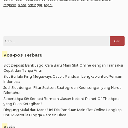
register
,
sloto
,
tertinggi
,
togel
Cari
untuk:
Pos-pos Terbaru
Slot Deposit Bank Jago: Cara Baru Main Slot Online dengan Transaksi
Cepat dan Tanpa Antri
Slot Buffalo King Megaways Gacor: Panduan Lengkap untuk Pemain
Indonesia
Judi Slot dengan Fitur Scatter: Strategi dan Keuntungan yang Harus
Diketahui
Seperti Apa Sih Sensasi Bermain Ulasan Netent Planet Of The Apes
yang Bikin Ketagihan?
Bingung Mulai dari Mana? Ini Dia Panduan Main Slot Online Lengkap
untuk Pemula Hingga Pemain Biasa
Arsip