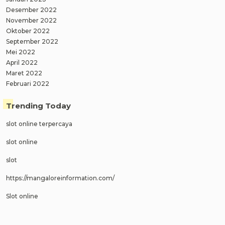
Desember 2022
November 2022
Oktober 2022
September 2022
Mei 2022
April 2022
Maret 2022
Februari 2022
Trending Today
slot online terpercaya
slot online
slot
https://mangaloreinformation.com/
Slot online