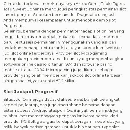
Game slot terkenal mereka layaknya Aztec Gems, Triple Tigers,
atau Sweet Bonanza menduduki peringkat atas permainan slot
favorit penjudi. Sebelum bermain slot Pragmatic uang asli,
Anda mempunyai kesempatan untuk mencoba demo slot
Pragmatic.
Selain itu, bersama dengan peminat terhadap slot online yang
tinggi dan terus bertambah maka kita terima daftar member
baru. Tentu saja permainan ini menggunakan uang asli dan
andaikan menang tentu akan kita bayar karena kami website
judi slot online terpercaya. Provider slot Microgaming
merupakan provider pertama di dunia yang mengembangkan
software online casino di tahun 1994 dan software casino
mobile di tahun 2004. Microgaming juga dikenal sebagai
provider yang telah memberikan jackpot slot online terbesar
hingga saat ini, yaitu senilai €1.2 Miliar.
Slot Jackpot Progresif
Situs Judi Onlinejuga dapat diakses lewat banyak perangkat
seperti pc, laptop, dan juga smartphone bersama dengan
sistem operasi Android ataupun iOs. Banyak pemain judi yang
telah sukses memenangkan penghasilan besar berasal dari
provider PG Soft gara-gara terdapat beragam model slot yang
miliki banyak barisan gambar. Untuk lebih dari satu type slot