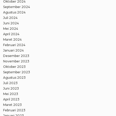
Oktober 2024
September 2024
Agustus 2024
Juli 2024
Juni 2024
Mei 2024
April 2024
Maret 2024
Februari 2024
Januari 2024
Desember 2023
November 2023
Oktober 2023
September 2023
Agustus 2023
Juli 2023
Juni 2023
Mei 2023
April 2023
Maret 2023
Februari 2023
Januari 2023