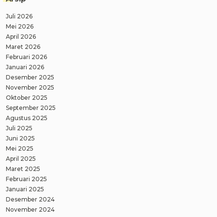
Juli 2026
Mei 2026
April 2026
Maret 2026
Februari 2026
Januari 2026
Desember 2025
November 2025
Oktober 2025
September 2025
Agustus 2025
Juli 2025
Juni 2025
Mei 2025
April 2025
Maret 2025
Februari 2025
Januari 2025
Desember 2024
November 2024