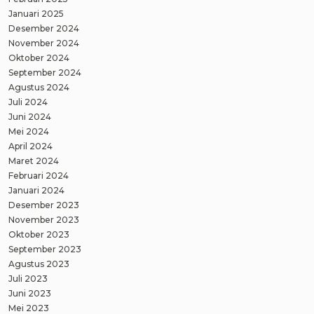
Januari 2025
Desember 2024
November 2024
Oktober 2024
September 2024
Agustus 2024
Juli 2024
Juni 2024
Mei 2024
April 2024
Maret 2024
Februari 2024
Januari 2024
Desember 2023
November 2023
Oktober 2023
September 2023
Agustus 2023
Juli 2023
Juni 2023
Mei 2023