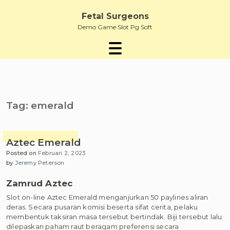
Skip
to
Fetal Surgeons
content
Demo Game Slot Pg Soft
Tag:
emerald
Aztec Emerald
Posted on
Februari 2, 2023
by
Jeremy Peterson
Zamrud Aztec
Slot on-line Aztec Emerald menganjurkan 50 paylines aliran
deras. Secara pusaran komisi beserta sifat cerita, pelaku
membentuk taksiran masa tersebut bertindak. Biji tersebut lalu
dilepaskan paham raut beragam preferensi secara