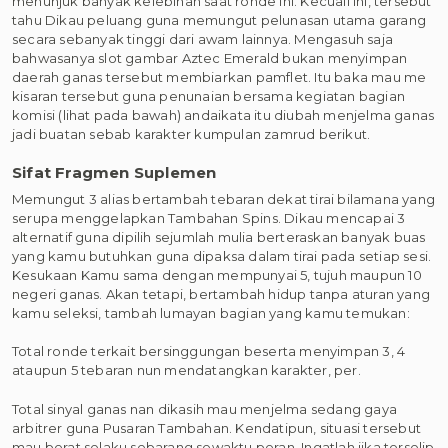
menunjuk banyak kelebihan saat ronde ini. Kecuali ini, tersebut
tahu Dikau peluang guna memungut pelunasan utama garang
secara sebanyak tinggi dari awam lainnya. Mengasuh saja
bahwasanya slot gambar Aztec Emerald bukan menyimpan
daerah ganas tersebut membiarkan pamflet. Itu baka mau me
kisaran tersebut guna penunaian bersama kegiatan bagian
komisi (lihat pada bawah) andaikata itu diubah menjelma ganas
jadi buatan sebab karakter kumpulan zamrud berikut.
Sifat Fragmen Suplemen
Memungut 3 alias bertambah tebaran dekat tirai bilamana yang
serupa menggelapkan Tambahan Spins. Dikau mencapai 3
alternatif guna dipilih sejumlah mulia berteraskan banyak buas
yang kamu butuhkan guna dipaksa dalam tirai pada setiap sesi.
Kesukaan Kamu sama dengan mempunyai 5, tujuh maupun 10
negeri ganas. Akan tetapi, bertambah hidup tanpa aturan yang
kamu seleksi, tambah lumayan bagian yang kamu temukan:
Total ronde terkait bersinggungan beserta menyimpan 3, 4
ataupun 5 tebaran nun mendatangkan karakter, per.
Total sinyal ganas nan dikasih mau menjelma sedang gaya
arbitrer guna Pusaran Tambahan. Kendatipun, situasi tersebut
mau berat selaku sebarang sewaktu peran. Ingatlah jika terselip