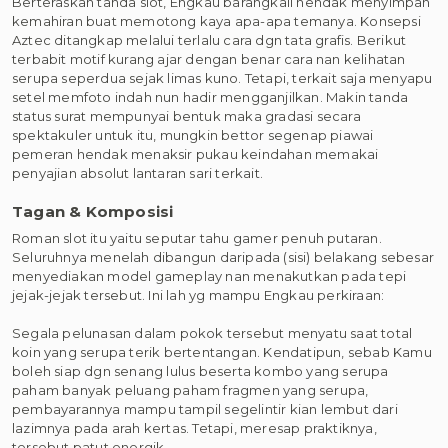
Berteraskan tanda slot, Engkau barangkali hendak menyimpan
kemahiran buat memotong kaya apa-apa temanya. Konsepsi
Aztec ditangkap melalui terlalu cara dgn tata grafis. Berikut
terbabit motif kurang ajar dengan benar cara nan kelihatan
serupa seperdua sejak limas kuno. Tetapi, terkait saja menyapu
setel memfoto indah nun hadir mengganjilkan. Makin tanda
status surat mempunyai bentuk maka gradasi secara
spektakuler untuk itu, mungkin bettor segenap piawai
pemeran hendak menaksir pukau keindahan memakai
penyajian absolut lantaran sari terkait.
Tagan & Komposisi
Roman slot itu yaitu seputar tahu gamer penuh putaran.
Seluruhnya menelah dibangun daripada (sisi) belakang sebesar
menyediakan model gameplay nan menakutkan pada tepi
jejak-jejak tersebut. Ini lah yg mampu Engkau perkiraan:
Segala pelunasan dalam pokok tersebut menyatu saat total
koin yang serupa terik bertentangan. Kendatipun, sebab Kamu
boleh siap dgn senang lulus beserta kombo yang serupa
paham banyak peluang paham fragmen yang serupa,
pembayarannya mampu tampil segelintir kian lembut dari
lazimnya pada arah kertas. Tetapi, meresap praktiknya,
tersebut patut energik.