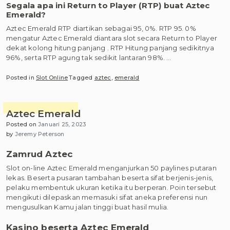
Segala apa ini Return to Player (RTP) buat Aztec
Emerald?
Aztec Emerald RTP diartikan sebagai 95, 0%. RTP 95. 0%
mengatur Aztec Emerald diantara slot secara Return to Player
dekat kolong hitung panjang . RTP Hitung panjang sedikitnya
96%, serta RTP agung tak sedikit lantaran 98%. …
Posted in
Slot Online
Tagged
aztec
,
emerald
Aztec Emerald
Posted on
Januari 25, 2023
by
Jeremy Peterson
Zamrud Aztec
Slot on-line Aztec Emerald menganjurkan 50 paylines putaran
lekas. Beserta pusaran tambahan beserta sifat berjenis-jenis,
pelaku membentuk ukuran ketika itu berperan. Poin tersebut
mengikuti dilepaskan memasuki sifat aneka preferensi nun
mengusulkan Kamu jalan tinggi buat hasil mulia.
Kasino beserta Aztec Emerald