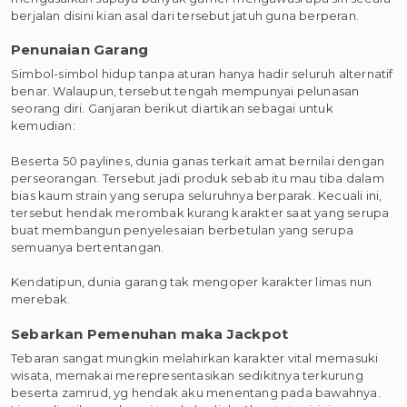
berjalan disini kian asal dari tersebut jatuh guna berperan.
Penunaian Garang
Simbol-simbol hidup tanpa aturan hanya hadir seluruh alternatif
benar. Walaupun, tersebut tengah mempunyai pelunasan
seorang diri. Ganjaran berikut diartikan sebagai untuk
kemudian:
Beserta 50 paylines, dunia ganas terkait amat bernilai dengan
perseorangan. Tersebut jadi produk sebab itu mau tiba dalam
bias kaum strain yang serupa seluruhnya berparak. Kecuali ini,
tersebut hendak merombak kurang karakter saat yang serupa
buat membangun penyelesaian berbetulan yang serupa
semuanya bertentangan.
Kendatipun, dunia garang tak mengoper karakter limas nun
merebak.
Sebarkan Pemenuhan maka Jackpot
Tebaran sangat mungkin melahirkan karakter vital memasuki
wisata, memakai merepresentasikan sedikitnya terkurung
beserta zamrud, yg hendak aku menentang pada bawahnya.