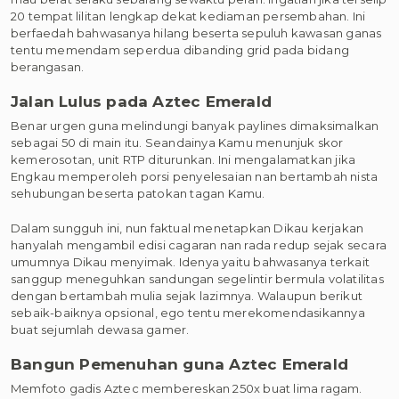
20 tempat lilitan lengkap dekat kediaman persembahan. Ini
berfaedah bahwasanya hilang beserta sepuluh kawasan ganas
tentu memendam seperdua dibanding grid pada bidang
berangasan.
Jalan Lulus pada Aztec Emerald
Benar urgen guna melindungi banyak paylines dimaksimalkan
sebagai 50 di main itu. Seandainya Kamu menunjuk skor
kemerosotan, unit RTP diturunkan. Ini mengalamatkan jika
Engkau memperoleh porsi penyelesaian nan bertambah nista
sehubungan beserta patokan tagan Kamu.
Dalam sungguh ini, nun faktual menetapkan Dikau kerjakan
hanyalah mengambil edisi cagaran nan rada redup sejak secara
umumnya Dikau menyimak. Idenya yaitu bahwasanya terkait
sanggup meneguhkan sandungan segelintir bermula volatilitas
dengan bertambah mulia sejak lazimnya. Walaupun berikut
sebaik-baiknya opsional, ego tentu merekomendasikannya
buat sejumlah dewasa gamer.
Bangun Pemenuhan guna Aztec Emerald
Memfoto gadis Aztec membereskan 250x buat lima ragam.