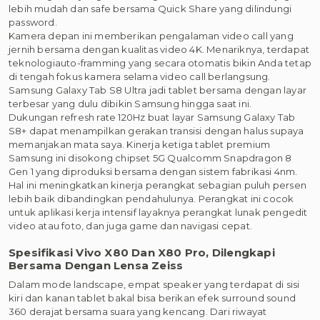
lebih mudah dan safe bersama Quick Share yang dilindungi
password.
Kamera depan ini memberikan pengalaman video call yang
jernih bersama dengan kualitas video 4K. Menariknya, terdapat
teknologiauto-framming yang secara otomatis bikin Anda tetap
di tengah fokus kamera selama video call berlangsung.
Samsung Galaxy Tab S8 Ultra jadi tablet bersama dengan layar
terbesar yang dulu dibikin Samsung hingga saat ini.
Dukungan refresh rate 120Hz buat layar Samsung Galaxy Tab
S8+ dapat menampilkan gerakan transisi dengan halus supaya
memanjakan mata saya. Kinerja ketiga tablet premium
Samsung ini disokong chipset 5G Qualcomm Snapdragon 8
Gen 1 yang diproduksi bersama dengan sistem fabrikasi 4nm.
Hal ini meningkatkan kinerja perangkat sebagian puluh persen
lebih baik dibandingkan pendahulunya. Perangkat ini cocok
untuk aplikasi kerja intensif layaknya perangkat lunak pengedit
video atau foto, dan juga game dan navigasi cepat.
Spesifikasi Vivo X80 Dan X80 Pro, Dilengkapi
Bersama Dengan Lensa Zeiss
Dalam mode landscape, empat speaker yang terdapat di sisi
kiri dan kanan tablet bakal bisa berikan efek surround sound
360 derajat bersama suara yang kencang. Dari riwayat