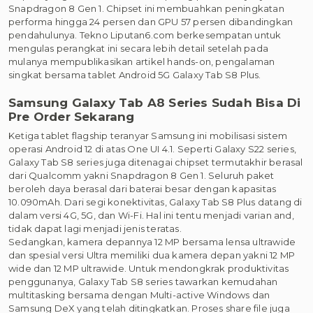
Snapdragon 8 Gen 1. Chipset ini membuahkan peningkatan
performa hingga 24 persen dan GPU 57 persen dibandingkan
pendahulunya. Tekno Liputan6.com berkesempatan untuk
mengulas perangkat ini secara lebih detail setelah pada
mulanya mempublikasikan artikel hands-on, pengalaman
singkat bersama tablet Android 5G Galaxy Tab S8 Plus.
Samsung Galaxy Tab A8 Series Sudah Bisa Di
Pre Order Sekarang
Ketiga tablet flagship teranyar Samsung ini mobilisasi sistem
operasi Android 12 di atas One UI 4.1. Seperti Galaxy S22 series,
Galaxy Tab S8 series juga ditenagai chipset termutakhir berasal
dari Qualcomm yakni Snapdragon 8 Gen 1. Seluruh paket
beroleh daya berasal dari baterai besar dengan kapasitas
10.090mAh. Dari segi konektivitas, Galaxy Tab S8 Plus datang di
dalam versi 4G, 5G, dan Wi-Fi. Hal ini tentu menjadi varian and,
tidak dapat lagi menjadi jenis teratas.
Sedangkan, kamera depannya 12 MP bersama lensa ultrawide
dan spesial versi Ultra memiliki dua kamera depan yakni 12 MP
wide dan 12 MP ultrawide. Untuk mendongkrak produktivitas
penggunanya, Galaxy Tab S8 series tawarkan kemudahan
multitasking bersama dengan Multi-active Windows dan
Samsung DeX yang telah ditingkatkan. Proses share file juga