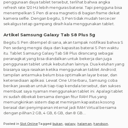
penggunaan daya tablet tersebut, terlihat bahwa angka
refresh rate 120 Hz lebih menguras baterai. Tapi pengguna bisa
menempelkan S Pen di area magnetis di bagian frame dekat
kamera selfie. Dengan begitu, S Pen tidak mudah tercecer
sekaligus tetap gampang diraih kala menggunakan tablet.
Artikel Samsung Galaxy Tab S8 Plus 5g
Begitu S Pen ditempel di sana, akan tampak notifikasi bahwa S
Pen sedang mengisi daya dan kapasitas baterai S Pen waktu
itu. Tablet Samsung Galaxy Tab S8 Plus dirancang sebagai
peranagkat yang bisa diandalkan untuk bekerja dan juga
penggunaan tablet untuk kebutuhan lainnya. Dua keluhan yang
biasanya saya rasakan ketika menggunakan tablet Android;
tampilan antarmuka belum bisa optimalkan layar besar, dan
ketersediaan aplikasi. Lewat One UI terbaru, Samsung coba
berikan jawaban untuk tiap-tiap kendala tersebut, dan sukses
membuat saya nyaman menggunakan tablet ini. Apalagi tablet
ini sudah dibekali bersama dengan fitur RAM Plus yang
memungkinkan sistem dapat meminjam kapasitas kosong
berasal dari penyimpanan internal jadi RAM Virtual bersama
dengan pilihan 2 GB, 4 GB, 6 GB, dan 8 GB.…
Posted in
Slot Online
Tagged
bukan
,
galaxy
,
halaman
,
handson
,