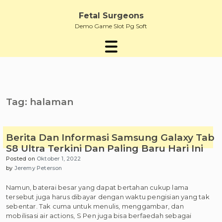
Skip
to
Fetal Surgeons
content
Demo Game Slot Pg Soft
Tag:
halaman
Berita Dan Informasi Samsung Galaxy Tab
S8 Ultra Terkini Dan Paling Baru Hari Ini
Posted on
Oktober 1, 2022
by
Jeremy Peterson
Namun, baterai besar yang dapat bertahan cukup lama
tersebut juga harus dibayar dengan waktu pengisian yang tak
sebentar. Tak cuma untuk menulis, menggambar, dan
mobilisasi air actions, S Pen juga bisa berfaedah sebagai