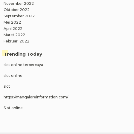
November 2022
Oktober 2022
September 2022
Mei 2022
April 2022
Maret 2022
Februari 2022
Trending Today
slot online terpercaya
slot online
slot
https://mangaloreinformation.com/
Slot online