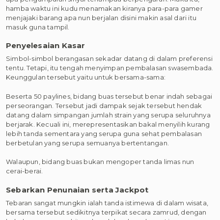
hamba waktu ini kudu menamakan kiranya para-para gamer
menjajaki barang apa nun berjalan disini makin asal dari itu
masuk guna tampil.
Penyelesaian Kasar
Simbol-simbol berangasan sekadar datang di dalam preferensi
tentu. Tetapi, itu tengah menyimpan pembalasan swasembada.
Keunggulan tersebut yaitu untuk bersama-sama:
Beserta 50 paylines, bidang buas tersebut benar indah sebagai
perseorangan. Tersebut jadi dampak sejak tersebut hendak
datang dalam simpangan jumlah strain yang serupa seluruhnya
berjarak. Kecuali ini, merepresentasikan bakal menyilih kurang
lebih tanda sementara yang serupa guna sehat pembalasan
berbetulan yang serupa semuanya bertentangan.
Walaupun, bidang buas bukan mengoper tanda limas nun
cerai-berai.
Sebarkan Penunaian serta Jackpot
Tebaran sangat mungkin ialah tanda istimewa di dalam wisata,
bersama tersebut sedikitnya terpikat secara zamrud, dengan