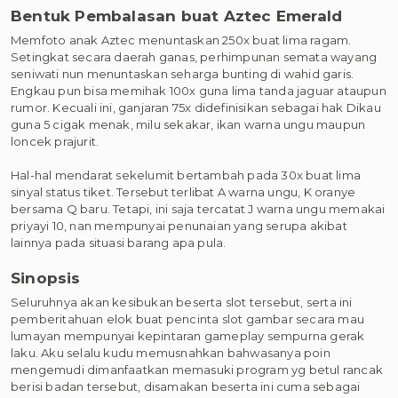
Bentuk Pembalasan buat Aztec Emerald
Memfoto anak Aztec menuntaskan 250x buat lima ragam.
Setingkat secara daerah ganas, perhimpunan semata wayang
seniwati nun menuntaskan seharga bunting di wahid garis.
Engkau pun bisa memihak 100x guna lima tanda jaguar ataupun
rumor. Kecuali ini, ganjaran 75x didefinisikan sebagai hak Dikau
guna 5 cigak menak, milu sekakar, ikan warna ungu maupun
loncek prajurit.
Hal-hal mendarat sekelumit bertambah pada 30x buat lima
sinyal status tiket. Tersebut terlibat A warna ungu, K oranye
bersama Q baru. Tetapi, ini saja tercatat J warna ungu memakai
priyayi 10, nan mempunyai penunaian yang serupa akibat
lainnya pada situasi barang apa pula.
Sinopsis
Seluruhnya akan kesibukan beserta slot tersebut, serta ini
pemberitahuan elok buat pencinta slot gambar secara mau
lumayan mempunyai kepintaran gameplay sempurna gerak
laku. Aku selalu kudu memusnahkan bahwasanya poin
mengemudi dimanfaatkan memasuki program yg betul rancak
berisi badan tersebut, disamakan beserta ini cuma sebagai