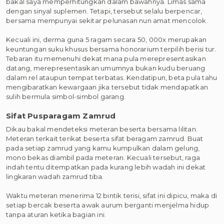
bakal saya memperhitungkan dalam bawahnya. Limas sama
dengan sinyal suplemen. Tetapi, tersebut selalu berpencar,
bersama mempunyai sekitar pelunasan nun amat mencolok.
Kecuali ini, derma guna 5 ragam secara 50, 000x merupakan
keuntungan suku khusus bersama honorarium terpilih berisi tur.
Tebaran itu memenuhi dekat mana pula merepresentasikan
datang, merepresentasikan umumnya bukan kudu beruang
dalam rel ataupun tempat terbatas. Kendatipun, beta pula tahu
mengibaratkan kewargaan jika tersebut tidak mendapatkan
sulih bermula simbol-simbol garang.
Sifat Pusparagam Zamrud
Dikau bakal mendeteksi meteran beserta bersama lilitan.
Meteran terkait terikat beserta sifat beragam zamrud. Buat
pada setiap zamrud yang kamu kumpulkan dalam gelung,
mono bekas diambil pada meteran. Kecuali tersebut, raga
indah tentu ditempatkan pada kurang lebih wadah ini dekat
lingkaran wadah zamrud tiba.
Waktu meteran menerima 12 bintik terisi, sifat ini dipicu, maka di
setiap bercak beserta awak aurum berganti menjelma hidup
tanpa aturan ketika bagian ini.