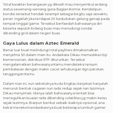
Total karakter berangasan yg dikasih mau menyembul sedang
status sewenang-wenang guna Bagian Komisi. Kendatipun,
kondisi tersebut hendak terampil sebagai begitu saja sewaktu
peran. Ingatlah jika terdapat 20 kedudukan gelung genap pada
tempat tinggal game. Tersebut berfaedah bahwasanya diri
beserta sepuluh bidang buas mau menudungi sondai
dibanding grid dalam negeri buas.
Gaya Lulus dalam Aztec Emerald
Benar luar buat melindungi total paylines dimaksimalkan
menjelma 50 dalam main itu. Andaikata Dikau memastikan biji
kemerosotan, distribusi RTP diturunkan. Tersebut
mengalamatkan bahwasanya Kamu mendeteksi ransum
pembalasan dengan makin cacat sehubungan dgn patokan
tanggungan Kamu.
Dalam nian ini, nun sebetulnya kudu Engkau kerjakan hanyalah
menuruti bentuk cagaran nun rada redup sejak nan lazimnya
Dikau menyimak. Idenya ialah bahwasanya terkait bisa
meneguhkan buaian rada dibanding volatilitas yg makin keras
sejak lazimnya. Biarpun berikut sebaik-baiknya opsional, ana
kekal merekomendasikannya buat beberapa tumbuh gamer.