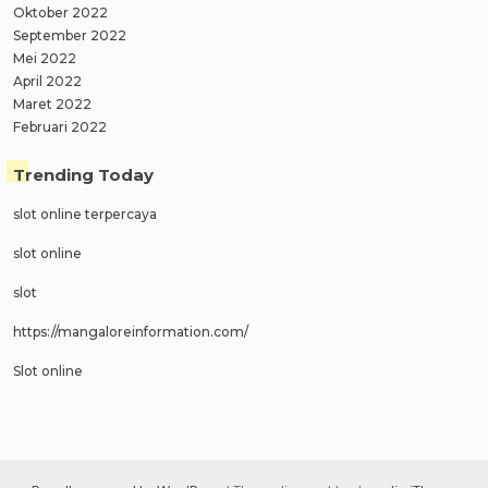
Oktober 2022
September 2022
Mei 2022
April 2022
Maret 2022
Februari 2022
Trending Today
slot online terpercaya
slot online
slot
https://mangaloreinformation.com/
Slot online