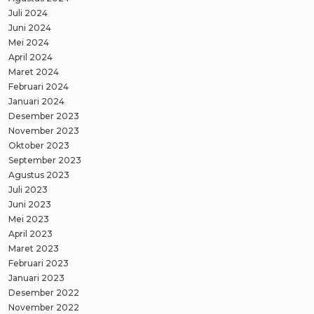
Juli 2024
Juni 2024
Mei 2024
April 2024
Maret 2024
Februari 2024
Januari 2024
Desember 2023
November 2023
Oktober 2023
September 2023
Agustus 2023
Juli 2023
Juni 2023
Mei 2023
April 2023
Maret 2023
Februari 2023
Januari 2023
Desember 2022
November 2022