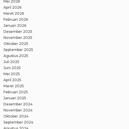
Mei 2026
April 2026
Maret 2026
Februari 2026
Januari 2026
Desember 2025
November 2025
Oktober 2025
September 2025
Agustus 2025
Juli 2025
Juni 2025
Mei 2025
April 2025
Maret 2025
Februari 2025
Januari 2025
Desember 2024
November 2024
Oktober 2024
September 2024
Agustus 2024