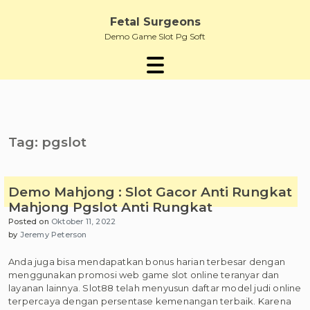
Skip
to
Fetal Surgeons
content
Demo Game Slot Pg Soft
Tag:
pgslot
Demo Mahjong : Slot Gacor Anti Rungkat
Mahjong Pgslot Anti Rungkat
Posted on
Oktober 11, 2022
by
Jeremy Peterson
Anda juga bisa mendapatkan bonus harian terbesar dengan
menggunakan promosi web game slot online teranyar dan
layanan lainnya. Slot88 telah menyusun daftar model judi online
terpercaya dengan persentase kemenangan terbaik. Karena