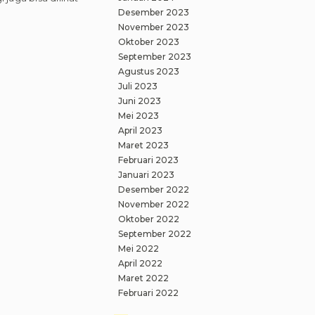
Desember 2023
November 2023
Oktober 2023
September 2023
Agustus 2023
Juli 2023
Juni 2023
Mei 2023
April 2023
Maret 2023
Februari 2023
Januari 2023
Desember 2022
November 2022
Oktober 2022
September 2022
Mei 2022
April 2022
Maret 2022
Februari 2022