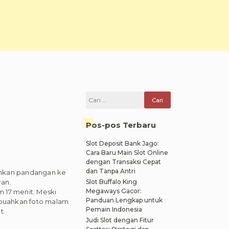
Cari
untuk:
Pos-pos Terbaru
Slot Deposit Bank Jago:
Cara Baru Main Slot Online
dengan Transaksi Cepat
dan Tanpa Antri
ihkan pandangan ke
ran.
Slot Buffalo King
Megaways Gacor:
m 17 menit. Meski
Panduan Lengkap untuk
mbuahkan foto malam
Pemain Indonesia
t.
Judi Slot dengan Fitur