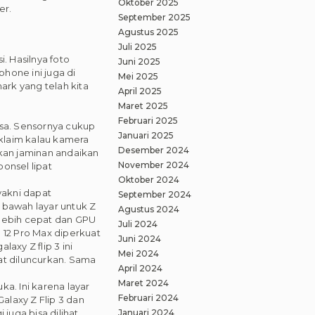
Oktober 2025
er.
September 2025
Agustus 2025
Juli 2025
. Hasilnya foto
Juni 2025
phone ini juga di
Mei 2025
rk yang telah kita
April 2025
Maret 2025
Februari 2025
asa. Sensornya cukup
Januari 2025
klaim kalau kamera
Desember 2024
kan jaminan andaikan
November 2024
ponsel lipat
Oktober 2024
yakni dapat
September 2024
 bawah layar untuk Z
Agustus 2024
 lebih cepat dan GPU
Juli 2024
e 12 Pro Max diperkuat
Juni 2024
axy Z flip 3 ini
Mei 2024
at diluncurkan. Sama
April 2024
Maret 2024
a. Ini karena layar
Februari 2024
alaxy Z Flip 3 dan
Januari 2024
juga bisa dilihat