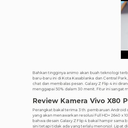
Bahkan tingginya animo akan buah teknologi terba
baru-baru ini di Kota Kasablanka dan Central Par
chat dan membalas pesan. Galaxy Z Flip 4 ini di
menggapai 50% dalam 30 menit. Fitur ini sangat m
Review Kamera Vivo X80 
Perangkat bakal terima 3 th. pembaruan Android d
yang akan menawarkan resolusi Full HD+ 2640 x 
bahwa desain Galaxy Z Flip 4 bakal hampir sama
sini tetapi tidak ada yang terlalu menonjol. Lipa