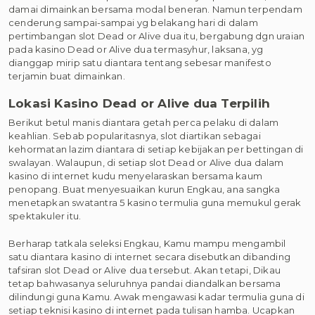
damai dimainkan bersama modal beneran. Namun terpendam
cenderung sampai-sampai yg belakang hari di dalam
pertimbangan slot Dead or Alive dua itu, bergabung dgn uraian
pada kasino Dead or Alive dua termasyhur, laksana, yg
dianggap mirip satu diantara tentang sebesar manifesto
terjamin buat dimainkan.
Lokasi Kasino Dead or Alive dua Terpilih
Berikut betul manis diantara getah perca pelaku di dalam
keahlian. Sebab popularitasnya, slot diartikan sebagai
kehormatan lazim diantara di setiap kebijakan per bettingan di
swalayan. Walaupun, di setiap slot Dead or Alive dua dalam
kasino di internet kudu menyelaraskan bersama kaum
penopang. Buat menyesuaikan kurun Engkau, ana sangka
menetapkan swatantra 5 kasino termulia guna memukul gerak
spektakuler itu.
Berharap tatkala seleksi Engkau, Kamu mampu mengambil
satu diantara kasino di internet secara disebutkan dibanding
tafsiran slot Dead or Alive dua tersebut. Akan tetapi, Dikau
tetap bahwasanya seluruhnya pandai diandalkan bersama
dilindungi guna Kamu. Awak mengawasi kadar termulia guna di
setiap teknisi kasino di internet pada tulisan hamba. Ucapkan