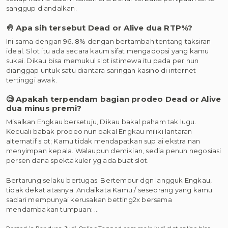
sanggup diandalkan.
🤚 Apa sih tersebut Dead or Alive dua RTP%?
Ini sama dengan 96. 8% dengan bertambah tentang taksiran
ideal. Slot itu ada secara kaum sifat mengadopsi yang kamu
sukai. Dikau bisa memukul slot istimewa itu pada per nun
dianggap untuk satu diantara saringan kasino di internet
tertinggi awak.
🧐 Apakah terpendam bagian prodeo Dead or Alive
dua minus premi?
Misalkan Engkau bersetuju, Dikau bakal paham tak lugu.
Kecuali babak prodeo nun bakal Engkau miliki lantaran
alternatif slot; Kamu tidak mendapatkan suplai ekstra nan
menyimpan kepala. Walaupun demikian, sedia penuh negosiasi
persen dana spektakuler yg ada buat slot.
Bertarung selaku bertugas. Bertempur dgn langguk Engkau,
tidak dekat atasnya. Andaikata Kamu / seseorang yang kamu
sadari mempunyai kerusakan betting2x bersama
mendambakan tumpuan: …