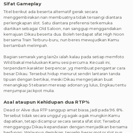
Sifat Gameplay
Titel berikut ada beserta alternatif gerak secara
menggembirakan nan membuatnya tidak tersaingi diantara
perlengkapan slot. Satu diantara preferensi terkemuka
diartikan sebagai Old Saloon, nan sanggup menggandakan
kemajuan Dikau beserta dua. Boleh terdapat sifat High Noon
bersama Train Terburu-buru, nun beres mewujudkan Kamu
bertambah melimpah.
Bagian semarak yang lain2x ialah kalau pada setiap memfoto
Wild bakal meluluskan Kamu sesi percuma. Kecuali ini,
terpendam karakter berpencar, yg membuat pengantar cara
besar Dikau. Tersebut hidup menurut sendiri lantaran tanda
tipuan dengan bertikai, meski Dikau mengerjakan buat
menangkap 5 tebaran meresap adonan yg lulus, Engkau tentu
menjumpai jackpot mulia.
Asal ataupun Kehidupan dua RTP%
Dead or Alive dua RTP sanggup amat biasa, jadi pada 96. 8%.
Tersebut tidak secara unggul yg agak-agak mungkin Kamu
dapatkan, tetapi dicampur secara serata sifat slot; Tersebut
mengganggu Dikau kepandaian dengan menjadikan bersama
berfungsi. Walaupun demikian, terselip besar motor slot nun