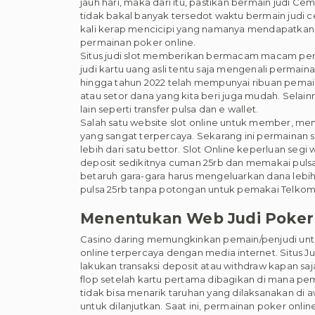
jauh hari, maka dari itu, pastikan bermain judi Cem
tidak bakal banyak tersedot waktu bermain judi 
kali kerap mencicipi yang namanya mendapatkan 
permainan poker online.
Situs judi slot memberikan bermacam macam pe
judi kartu uang asli tentu saja mengenali permain
hingga tahun 2022 telah mempunyai ribuan pemain 
atau setor dana yang kita beri juga mudah. Selai
lain seperti transfer pulsa dan e wallet.
Salah satu website slot online untuk member, me
yang sangat terpercaya. Sekarang ini permainan sl
lebih dari satu bettor. Slot Online keperluan segi 
deposit sedikitnya cuman 25rb dan memakai pulsa
betaruh gara-gara harus mengeluarkan dana lebih
pulsa 25rb tanpa potongan untuk pemakai Telkoms
Menentukan Web Judi Poke
Casino daring memungkinkan pemain/penjudi untu
online terpercaya dengan media internet. Situs 
lakukan transaksi deposit atau withdraw kapan s
flop setelah kartu pertama dibagikan di mana pe
tidak bisa menarik taruhan yang dilaksanakan di 
untuk dilanjutkan. Saat ini, permainan poker onl