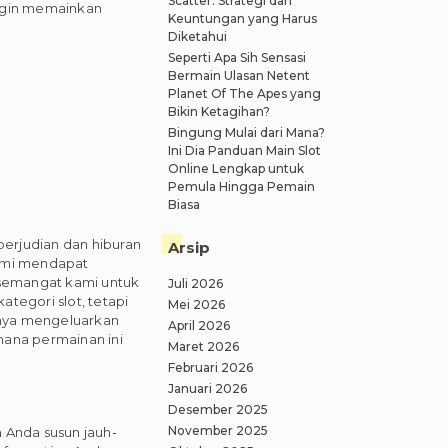
Scatter: Strategi dan
ingin memainkan
Keuntungan yang Harus
Diketahui
Seperti Apa Sih Sensasi
Bermain Ulasan Netent
Planet Of The Apes yang
Bikin Ketagihan?
Bingung Mulai dari Mana?
Ini Dia Panduan Main Slot
Online Lengkap untuk
Pemula Hingga Pemain
Biasa
perjudian dan hiburan
Arsip
 Kami mendapat
 semangat kami untuk
Juli 2026
tegori slot, tetapi
Mei 2026
irnya mengeluarkan
April 2026
imana permainan ini
Maret 2026
Februari 2026
Januari 2026
Desember 2025
November 2025
h Anda susun jauh-