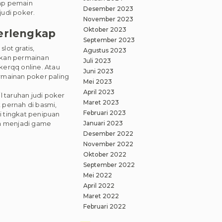
iap pemain
Desember 2023
udi poker.
November 2023
Oktober 2023
erlengkap
September 2023
lot gratis,
Agustus 2023
akan permainan
Juli 2023
kerqq online. Atau
Juni 2023
rmainan poker paling
Mei 2023
April 2023
l taruhan judi poker
Maret 2023
 pernah di basmi,
Februari 2023
i tingkat penipuan
sa menjadi game
Januari 2023
Desember 2022
November 2022
Oktober 2022
September 2022
Mei 2022
April 2022
Maret 2022
Februari 2022