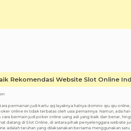
Baik Rekomendasi Website Slot Online In
son
ra permainan judi kartu qq layaknya halnya domino qiu qiu online,
ker online ini tidak terbatas oleh usia pemainnya. Namun, ada hal-
ara bermain judi poker online uang asli yang baik dan benar, hingg
at datang di Slot Online, di antara pihak penyelenggara website ju
nline adalah taruhan yang dilaksanakan bersama menggunakan satu 