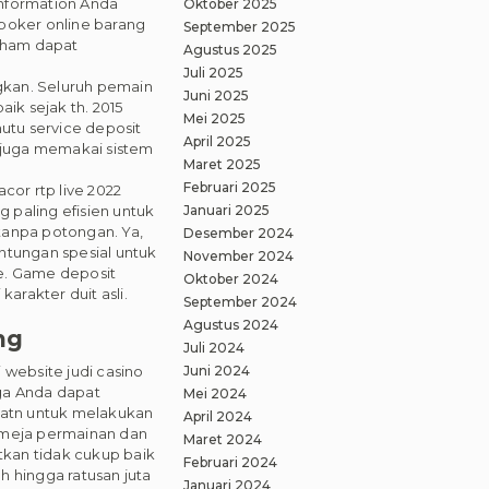
 information Anda
Oktober 2025
 poker online barang
September 2025
aham dapat
Agustus 2025
Juli 2025
kan. Seluruh pemain
Juni 2025
ik sejak th. 2015
Mei 2025
utu service deposit
April 2025
a juga memakai sistem
Maret 2025
Februari 2025
or rtp live 2022
 paling efisien untuk
Januari 2025
u tanpa potongan. Ya,
Desember 2024
ntungan spesial untuk
November 2024
ne. Game deposit
Oktober 2024
rakter duit asli.
September 2024
Agustus 2024
ng
Juli 2024
Juni 2024
website judi casino
gga Anda dapat
Mei 2024
mpatn untuk melakukan
April 2024
i meja permainan dan
Maret 2024
tkan tidak cukup baik
Februari 2024
h hingga ratusan juta
Januari 2024