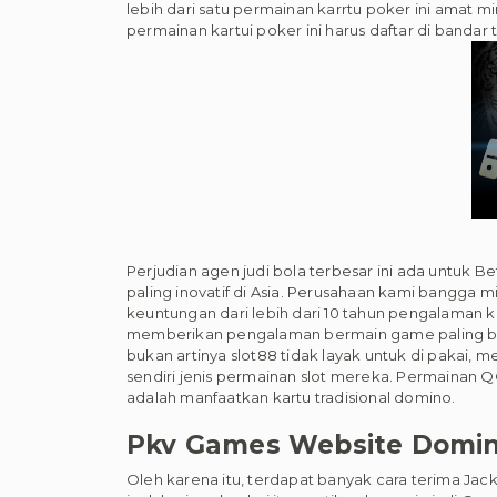
lebih dari satu permainan karrtu poker ini amat
permainan kartui poker ini harus daftar di banda
Perjudian agen judi bola terbesar ini ada untuk 
paling inovatif di Asia. Perusahaan kami bangga m
keuntungan dari lebih dari 10 tahun pengalaman 
memberikan pengalaman bermain game paling baik u
bukan artinya slot88 tidak layak untuk di pakai,
sendiri jenis permainan slot mereka. Permainan QQ
adalah manfaatkan kartu tradisional domino.
Pkv Games Website Domin
Oleh karena itu, terdapat banyak cara terima Jack