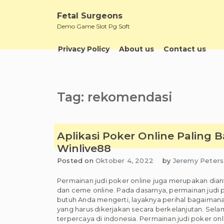
Skip
to
Fetal Surgeons
content
Demo Game Slot Pg Soft
Privacy Policy
About us
Contact us
Tag:
rekomendasi
Aplikasi Poker Online Paling 
Winlive88
Posted on
Oktober 4, 2022
by
Jeremy Peter
Permainan judi poker online juga merupakan dianta
dan ceme online. Pada dasarnya, permainan judi po
butuh Anda mengerti, layaknya perihal bagaimana c
yang harus dikerjakan secara berkelanjutan. Selam
terpercaya di indonesia. Permainan judi poker o