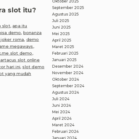
Oktober 2025
September 2025
 slot itu?
Agustus 2025
Juli 2025
 slot
,
apa itu
Juni 2025
 bisa demo
,
bonanza
Mei 2025
 joker roma
,
demo
April 2025
dame megaways
,
Maret 2025
nk.me slot demo
,
Februari 2025
artacus slot online
Januari 2025
Desember 2024
or hari ini
,
slot demo
November 2024
lot yang mudah
Oktober 2024
September 2024
Agustus 2024
Juli 2024
Juni 2024
Mei 2024
April 2024
Maret 2024
Februari 2024
Januari 2024