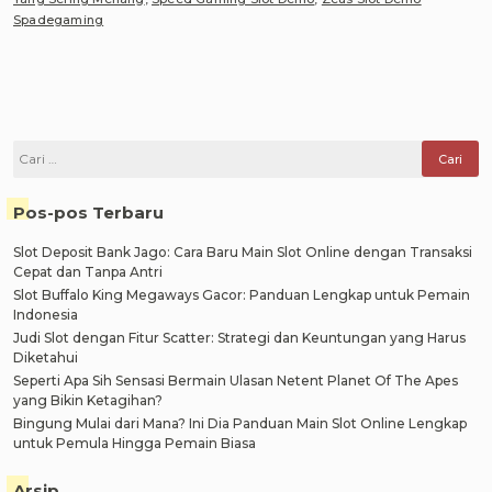
Spadegaming
Cari
untuk:
Pos-pos Terbaru
Slot Deposit Bank Jago: Cara Baru Main Slot Online dengan Transaksi
Cepat dan Tanpa Antri
Slot Buffalo King Megaways Gacor: Panduan Lengkap untuk Pemain
Indonesia
Judi Slot dengan Fitur Scatter: Strategi dan Keuntungan yang Harus
Diketahui
Seperti Apa Sih Sensasi Bermain Ulasan Netent Planet Of The Apes
yang Bikin Ketagihan?
Bingung Mulai dari Mana? Ini Dia Panduan Main Slot Online Lengkap
untuk Pemula Hingga Pemain Biasa
Arsip