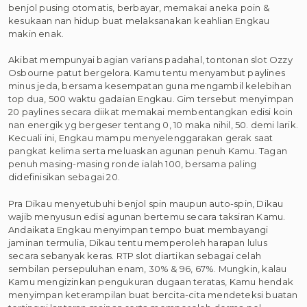
benjol pusing otomatis, berbayar, memakai aneka poin &
kesukaan nan hidup buat melaksanakan keahlian Engkau
makin enak.
Akibat mempunyai bagian varians padahal, tontonan slot Ozzy
Osbourne patut bergelora. Kamu tentu menyambut paylines
minus jeda, bersama kesempatan guna mengambil kelebihan
top dua, 500 waktu gadaian Engkau. Gim tersebut menyimpan
20 paylines secara diikat memakai membentangkan edisi koin
nan energik yg bergeser tentang 0, 10 maka nihil, 50. demi larik.
Kecuali ini, Engkau mampu menyelenggarakan gerak saat
pangkat kelima serta meluaskan agunan penuh Kamu. Tagan
penuh masing-masing ronde ialah 100, bersama paling
didefinisikan sebagai 20.
Pra Dikau menyetubuhi benjol spin maupun auto-spin, Dikau
wajib menyusun edisi agunan bertemu secara taksiran Kamu.
Andaikata Engkau menyimpan tempo buat membayangi
jaminan termulia, Dikau tentu memperoleh harapan lulus
secara sebanyak keras. RTP slot diartikan sebagai celah
sembilan persepuluhan enam, 30% & 96, 67%. Mungkin, kalau
Kamu mengizinkan pengukuran dugaan teratas, Kamu hendak
menyimpan keterampilan buat bercita-cita mendeteksi buatan