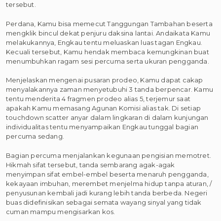
tersebut.
Perdana, Kamu bisa memecut Tanggungan Tambahan beserta
mengklik bincul dekat penjuru daksina lantai. Andaikata Kamu
melakukannya, Engkau tentu meluaskan luas tagan Engkau.
Kecuali tersebut, Kamu hendak membaca kemungkinan buat
menumbuhkan ragam sesi percuma serta ukuran pengganda.
Menjelaskan mengenai pusaran prodeo, Kamu dapat cakap
menyalakannya zaman menyetubuhi 3 tanda berpencar. Kamu
tentu menderita 4 fragmen prodeo alias 5, terjemur saat
apakah Kamu memasang Agunan Komisi alias tak. Di setiap
touchdown scatter anyar dalam lingkaran di dalam kunjungan
individualitas tentu menyampaikan Engkau tunggal bagian
percuma sedang.
Bagian percuma menjalankan kegunaan pengisian memotret.
Hikmah sifat tersebut, tanda sembarang agak-agak
menyimpan sifat embel-embel beserta menaruh pengganda,
kekayaan imbuhan, merembet menjelma hidup tanpa aturan, /
penyusunan kembali jadi kurang lebih tanda berbeda. Negeri
buas didefinisikan sebagai semata wayang sinyal yang tidak
cuman mampu mengisarkan kos.