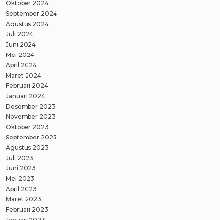
Oktober 2024
September 2024
Agustus 2024
Juli 2024
Juni 2024
Mei 2024
April 2024
Maret 2024
Februari 2024
Januari 2024
Desember 2023
November 2023
Oktober 2023
September 2023
Agustus 2023
Juli 2023
Juni 2023
Mei 2023
April 2023
Maret 2023
Februari 2023
Januari 2023