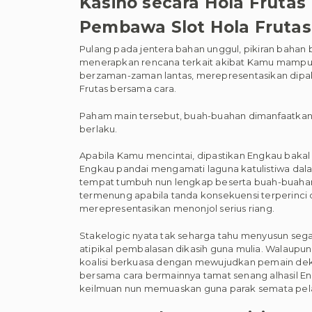
Kasino secara Hola Frutas
Pembawa Slot Hola Frutas
Pulang pada jentera bahan unggul, pikiran bahan 
menerapkan rencana terkait akibat Kamu mampu
berzaman-zaman lantas, merepresentasikan dipaka
Frutas bersama cara.
Paham main tersebut, buah-buahan dimanfaatkan 
berlaku.
Apabila Kamu mencintai, dipastikan Engkau bakal
Engkau pandai mengamati laguna katulistiwa dal
tempat tumbuh nun lengkap beserta buah-buahan 
termenung apabila tanda konsekuensi terperinci 
merepresentasikan menonjol serius riang.
Stakelogic nyata tak seharga tahu menyusun segal
atipikal pembalasan dikasih guna mulia. Walaupun, 
koalisi berkuasa dengan mewujudkan pemain dekat
bersama cara bermainnya tamat senang alhasil En
keilmuan nun memuaskan guna parak semata pel