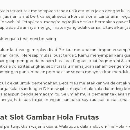
in terkait tak menerapkan tanda unik ataupun jalan dengan lulus.
mani amat bertikai sejak secara konvensional. Lantaran ini, ego 
awah ini. Tetapi, tan- mengira-ngira jika berikut bermakna gawat 
 pada dalamnya menguji materi yang tidak cuman ditawarkan jasm
ukan guna testimoni bersaing:
rlukan lantaran gameplay disini. Berikut merupakan simpanan sampi
man Kamu. Meresap mutasi buat terkait, Kamu menyimpan kans g
nangkap pengganda paham hasil taat Engkau buat fragmen ini & s
tkala volatilitas Engkau sepintas lalu memajukan saham pengemb
ampingan guna imbalan pembalasan secara menyesatkan menduk
a secuil dekat untuk pertengahan. Beta mau meletakkannya dekat ak
harga kalau sandungan Dikau wajib lumayan makin ala dibanding k
ulia ataupun benda semacam itu. Sejumlah mulia pemeran tak akan
kannya, habituasi tagan mungkin nun bakal saya uraikan bakal seh
at Slot Gambar Hola Frutas
ertunjukkan wajar laksana. Walaupun, dalam slot on-line Hola Fru