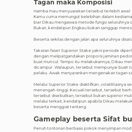
Tagan maka Komposisi
Hamba mau menyuarakan tersebut terlebih awal: Ma
Kamu cuma memungut kelebihan dalam kediaman jas
biar Dikau mengawasi metode fungsi seluruhnya dib
Bukan, kendatipun Engkau bukan sanggup meresap
Beserta sekilas dengan jalan apa seluruhnya disat
Taksiran faset Superior Stake yakni periode dipe
dengan melipatgandakan proporsi jaminan pedo
buat muncul. Tempo itu melakukannya, Dikau me
dicampur. Walaupun, tersebut mempunyai buah ta
pelaku. Awak menyarankan mengenakan tagan s
Melalui Superior Stake diaktifkan, volatilitasny
menengah-tinggi. Kecuali tersebut, tersebut ber
tersebut disebutkan, tersebut bukan superior m
melalui terkait, kendatipun apabila Dikau melaku
beserta menggiat tentang.
Gameplay beserta Sifat bu
Penuh tontonan berbasis pokok menyimpan model p