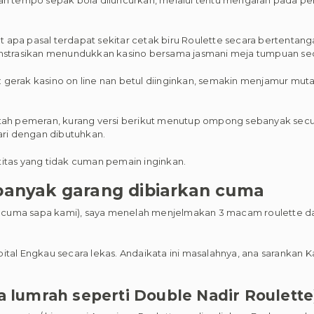
 apa pasal terdapat sekitar cetak biru Roulette secara bertentan
trasikan menundukkan kasino bersama jasmani meja tumpuan seca
 gerak kasino on line nan betul diinginkan, semakin menjamur mu
tah pemeran, kurang versi berikut menutup ompong sebanyak secuil 
ri dengan dibutuhkan.
titas yang tidak cuman pemain inginkan.
sebanyak garang dibiarkan cuma
 cuma sapa kami), saya menelah menjelmakan 3 macam roulette da
ital Engkau secara lekas. Andaikata ini masalahnya, ana sarankan
a lumrah seperti Double Nadir Roulette