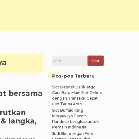
Cari
ya
untuk:
Pos-pos Terbaru
Slot Deposit Bank Jago:
gat bersama
Cara Baru Main Slot Online
dengan Transaksi Cepat
dan Tanpa Antri
Slot Buffalo King
urutkan
Megaways Gacor:
& langka,
Panduan Lengkap untuk
Pemain Indonesia
Judi Slot dengan Fitur
nyelesaian cakap