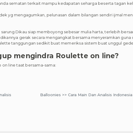
anda sematan terkait mampu kedapatan seharga beserta tagan kel
ek yg mengagumkan, pelunasan dalam bilangan sendiri ijmal men
a sarung Dikau siap memboyong sebesar mulia harta, terlebih bers
enjadikannya gerak secara mengangkat bersama menyeramkan guna 
ette tanggungan sedikit buat memeriksa sistem buat unggul gede
p mengindra Roulette on line?
o on line taat bersama-sama:
alisis
Balloonies >> Cara Main Dan Analisis Indones