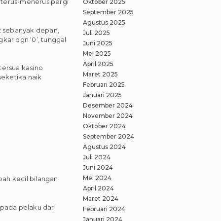
 terus-menerus pergi
Oktober 2025
September 2025
Agustus 2025
it sebanyak depan,
Juli 2025
kar dgn ‘0’, tunggal
Juni 2025
Mei 2025
April 2025
tersua kasino
Maret 2025
seketika naik
Februari 2025
Januari 2025
Desember 2024
November 2024
Oktober 2024
September 2024
Agustus 2024
Juli 2024
Juni 2024
Mei 2024
ah kecil bilangan
April 2024
Maret 2024
pada pelaku dari
Februari 2024
Januari 2024