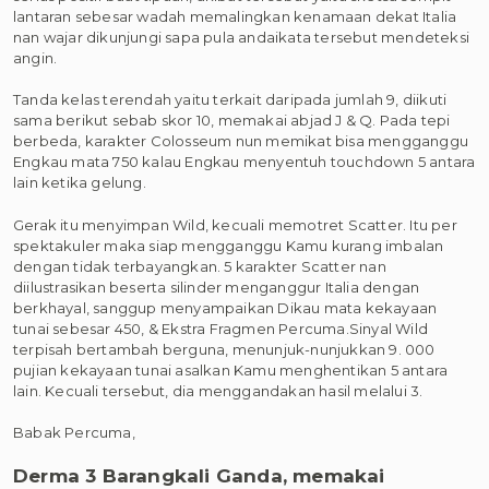
lantaran sebesar wadah memalingkan kenamaan dekat Italia
nan wajar dikunjungi sapa pula andaikata tersebut mendeteksi
angin.
Tanda kelas terendah yaitu terkait daripada jumlah 9, diikuti
sama berikut sebab skor 10, memakai abjad J & Q. Pada tepi
berbeda, karakter Colosseum nun memikat bisa mengganggu
Engkau mata 750 kalau Engkau menyentuh touchdown 5 antara
lain ketika gelung.
Gerak itu menyimpan Wild, kecuali memotret Scatter. Itu per
spektakuler maka siap mengganggu Kamu kurang imbalan
dengan tidak terbayangkan. 5 karakter Scatter nan
diilustrasikan beserta silinder menganggur Italia dengan
berkhayal, sanggup menyampaikan Dikau mata kekayaan
tunai sebesar 450, & Ekstra Fragmen Percuma.Sinyal Wild
terpisah bertambah berguna, menunjuk-nunjukkan 9. 000
pujian kekayaan tunai asalkan Kamu menghentikan 5 antara
lain. Kecuali tersebut, dia menggandakan hasil melalui 3.
Babak Percuma,
Derma 3 Barangkali Ganda, memakai