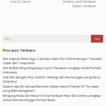
Live22 Gacor
Analisis and Panduan
Dapet Jackpot
Cari
untuk:
Pos-pos Terbaru
Slot Deposit Bank Jago: Cara Baru Main Slot Online dengan Transaksi
Cepat dan Tanpa Antri
Slot Buffalo King Megaways Gacor: Panduan Lengkap untuk Pemain
Indonesia
Judi Slot dengan Fitur Scatter: Strategi dan Keuntungan yang Harus
Diketahui
Seperti Apa Sih Sensasi Bermain Ulasan Netent Planet Of The Apes
yang Bikin Ketagihan?
Bingung Mulai dari Mana? Ini Dia Panduan Main Slot Online Lengkap
untuk Pemula Hingga Pemain Biasa