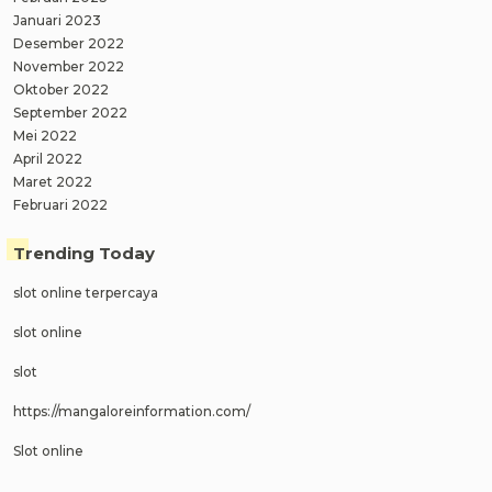
Januari 2023
Desember 2022
November 2022
Oktober 2022
September 2022
Mei 2022
April 2022
Maret 2022
Februari 2022
Trending Today
slot online terpercaya
slot online
slot
https://mangaloreinformation.com/
Slot online