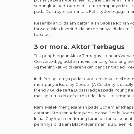
posisinya pada Roma, sehingga anda meraih meli
sedangkan pada keenam kami mempunyai Melissa 
pada Destroyer sementara Felicity Jones juga m
Kesembilan di dalam daftar ialah Saoirse Ronan yg 
forward ialah favorit di dalam perannya di dalam
tersebut.
3 or more. Aktor Terbagus
Tuk penghargaan Aktor Terbagus, Honours View mel
Converted, yg adalah movie tentang “seorang pen
yg meningkat yg dikarenakan dengan tragedi, kekh
inch Peringkatnya pada rekor ten tidak kecil me
mempunyai Bradley Cooper (A Celebrity is usually 
friendly Guide serta Lucas Hedges pada Youngs
masing turun dri daftar ten tidak kecil ke tempat
Rami Malek mengesankan pada Bohemian Rhapsody 
catatan. Stephan Adam pada In case Beale Road
Initial Guy lebih cenderung turun daftar ke kuan
perannya di dalam BlacKkKlansman lalu Eileen M.