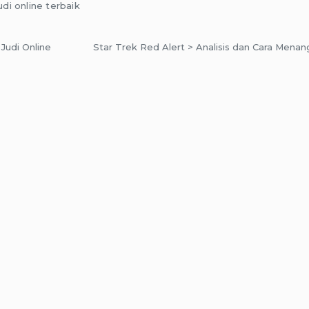
judi online terbaik
Judi Online
Star Trek Red Alert > Analisis dan Cara Menan