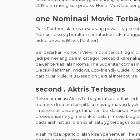
2019 oleh mengikuti prediksi Honor View lalu pen
one Nominasi Movie Terba
Dark Panther ialah kisah seorang pewaris yg kem
Namun, faksi yg bertikai memutuskan tuk mengguli
hidup pewaris (Black Panther).
Berdasarkan Honours View, movie terkait log in d
jadi pemenang dalam kategori terkait dikarenakan 
bawah terkait ialah Roma, The Superstar comes in
BlacKkKlansman, Widows, Eco-friendly Guide, Vice, 
particular Mule, lalu Based on Sexual intercourse.
second . Aktris Terbagus
Rekor nominasi Aktris Terbagus tahun terkait ter
menarik di dalam tampil lalu masing-masing laya
lihat seluruh pesaing utama ten, berdasarkan Hon
proses efisiensi yg menarik di dalam movie biograf
pada arah natural oleh salah satu yg terbagus pad
Kisah Yalitza Aparicio ialah kisah penemuan The s