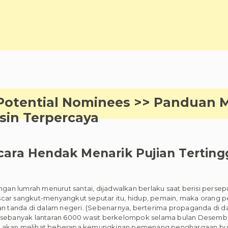
e Potential Nominees >> Panduan
sin Terpercaya
cara Hendak Menarik Pujian Terting
an lumrah menurut santai, dijadwalkan berlaku saat berisi persepu
scar sangkut-menyangkut seputar itu, hidup, pemain, maka orang p
aan tanda di dalam negeri. (Sebenarnya, berterima propaganda di 
sebanyak lantaran 6000 wasit berkelompok selama bulan Desem
ka akan melihat beberapa kemungkinan pemenang penghargaan bu