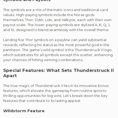
The symbols are a mix of thematic icons and traditional card
values. High-paying symbols include the Norse gods
themselves, Thor, Odin, Loki, and Valkyrie, each with their own
payout scale. The lower-paying symbols are stylized A, K, Q, J,
and 10, designed to blend seamlessly with the overall theme.
Landing five Thor symbols on a payline can yield substantial
rewards, reflecting his status as the most powerful god in the
pantheon. The game’s wild symbol is the Thunderstruck II logo,
which substitutes for all symbols except the scatter, enhancing
your chances of hitting winning combinations.
Special Features: What Sets Thunderstruck II
Apart
The true magic of Thunderstruck II lies in its innovative bonus
features, which elevate the gameplay from routine spins to
thrilling opportunities for big wins. Let’s break down the key
features that contribute to its lasting appeal.
Wildstorm Feature