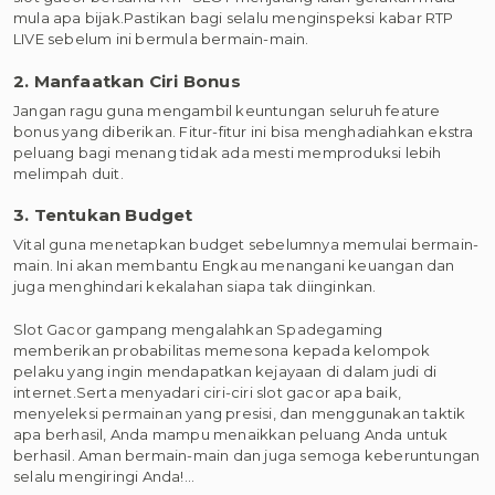
mula apa bijak.Pastikan bagi selalu menginspeksi kabar RTP
LIVE sebelum ini bermula bermain-main.
2. Manfaatkan Ciri Bonus
Jangan ragu guna mengambil keuntungan seluruh feature
bonus yang diberikan. Fitur-fitur ini bisa menghadiahkan ekstra
peluang bagi menang tidak ada mesti memproduksi lebih
melimpah duit.
3. Tentukan Budget
Vital guna menetapkan budget sebelumnya memulai bermain-
main. Ini akan membantu Engkau menangani keuangan dan
juga menghindari kekalahan siapa tak diinginkan.
Slot Gacor gampang mengalahkan Spadegaming
memberikan probabilitas memesona kepada kelompok
pelaku yang ingin mendapatkan kejayaan di dalam judi di
internet.Serta menyadari ciri-ciri slot gacor apa baik,
menyeleksi permainan yang presisi, dan menggunakan taktik
apa berhasil, Anda mampu menaikkan peluang Anda untuk
berhasil. Aman bermain-main dan juga semoga keberuntungan
selalu mengiringi Anda!…