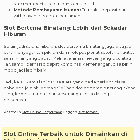
siap membantu kapan pun kamu butuh.
Metode Pembayaran Mudah:
Transaksi deposit dan
withdraw harus cepat dan aman.
Slot Bertema Binatang: Lebih dari Sekadar
Hiburan
Selain jadi sarana hiburan, slot bertema binatang juga bisa jadi
cara menyegarkan pikiran dan melepas penat setelah aktivitas
sehari-hari yang padat. Melihat animasi hewan yang lucu atau
liar, sambil berharap dapat kombinasi kemenangan, bisa bikin
mood jadi lebih baik.
Jadi, kalau kamu lagi cari sesuatu yang beda dari slot biasa,
coba deh jelajahi berbagai pilihan slot bertema binatang. Siapa
tahu, keberuntungan dan kesenangan bisa datang
bersamaan!…
Posted in
Slot Online Terpercaya
Tagged
slot terbaru
Slot Online Terbaik untuk Dimainkan di