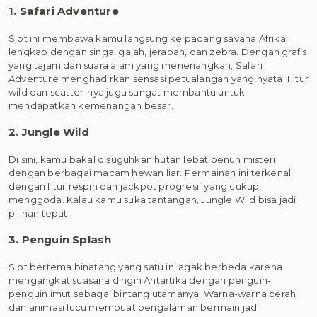
1. Safari Adventure
Slot ini membawa kamu langsung ke padang savana Afrika,
lengkap dengan singa, gajah, jerapah, dan zebra. Dengan grafis
yang tajam dan suara alam yang menenangkan, Safari
Adventure menghadirkan sensasi petualangan yang nyata. Fitur
wild dan scatter-nya juga sangat membantu untuk
mendapatkan kemenangan besar.
2. Jungle Wild
Di sini, kamu bakal disuguhkan hutan lebat penuh misteri
dengan berbagai macam hewan liar. Permainan ini terkenal
dengan fitur respin dan jackpot progresif yang cukup
menggoda. Kalau kamu suka tantangan, Jungle Wild bisa jadi
pilihan tepat.
3. Penguin Splash
Slot bertema binatang yang satu ini agak berbeda karena
mengangkat suasana dingin Antartika dengan penguin-
penguin imut sebagai bintang utamanya. Warna-warna cerah
dan animasi lucu membuat pengalaman bermain jadi