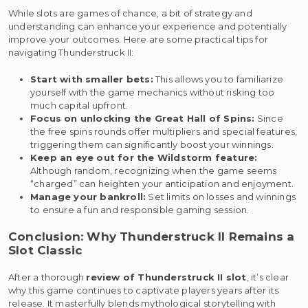
While slots are games of chance, a bit of strategy and
understanding can enhance your experience and potentially
improve your outcomes. Here are some practical tips for
navigating Thunderstruck II:
Start with smaller bets:
This allows you to familiarize
yourself with the game mechanics without risking too
much capital upfront.
Focus on unlocking the Great Hall of Spins:
Since
the free spins rounds offer multipliers and special features,
triggering them can significantly boost your winnings.
Keep an eye out for the Wildstorm feature:
Although random, recognizing when the game seems
“charged” can heighten your anticipation and enjoyment.
Manage your bankroll:
Set limits on losses and winnings
to ensure a fun and responsible gaming session.
Conclusion: Why Thunderstruck II Remains a
Slot Classic
After a thorough
review of Thunderstruck II slot
, it’s clear
why this game continues to captivate players years after its
release. It masterfully blends mythological storytelling with