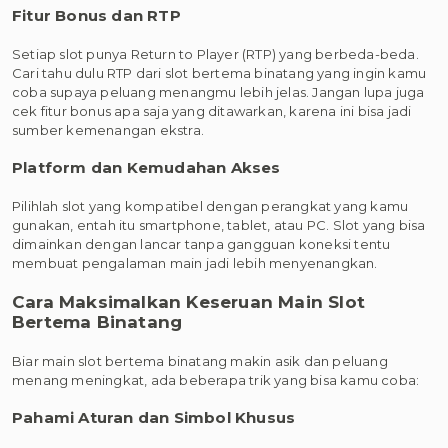
Fitur Bonus dan RTP
Setiap slot punya Return to Player (RTP) yang berbeda-beda.
Cari tahu dulu RTP dari slot bertema binatang yang ingin kamu
coba supaya peluang menangmu lebih jelas. Jangan lupa juga
cek fitur bonus apa saja yang ditawarkan, karena ini bisa jadi
sumber kemenangan ekstra.
Platform dan Kemudahan Akses
Pilihlah slot yang kompatibel dengan perangkat yang kamu
gunakan, entah itu smartphone, tablet, atau PC. Slot yang bisa
dimainkan dengan lancar tanpa gangguan koneksi tentu
membuat pengalaman main jadi lebih menyenangkan.
Cara Maksimalkan Keseruan Main Slot
Bertema Binatang
Biar main slot bertema binatang makin asik dan peluang
menang meningkat, ada beberapa trik yang bisa kamu coba:
Pahami Aturan dan Simbol Khusus