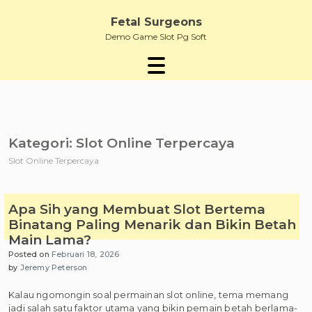
Skip
to
Fetal Surgeons
content
Demo Game Slot Pg Soft
Kategori:
Slot Online Terpercaya
Slot Online Terpercaya
Apa Sih yang Membuat Slot Bertema
Binatang Paling Menarik dan Bikin Betah
Main Lama?
Posted on
Februari 18, 2026
by
Jeremy Peterson
Kalau ngomongin soal permainan slot online, tema memang
jadi salah satu faktor utama yang bikin pemain betah berlama-