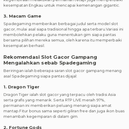
kesempatan Engkau untuk mencapai kemenangan gigantic.
3. Macam Game
Spadegaming memberikan berbagai judul serta model slot
gacor, mulai asal siapa tradisional hingga apa terbaru.Variasi ini
membolehkan pelaku guna menentukan gim siapa pantas
bersama pilihan mereka semua, oleh karena itu memperbaiki
kesempatan berhasil.
Rekomendasi Slot Gacor Gampang
Mengalahkan sebab Spadegaming
Beriringan ialah beberapa saran slot gacor gampang menang
asal Spadegaming siapa pantas dijajal:
1. Dragon Tiger
Dragon Tiger ialah slot gacor yang terpacu oleh tradisi Asia
serta grafis yang menarik. Serta RTP LIVE meraih 97%,
permainan ini memberikan peluang menang siapa amat
mantap.Fitur bonus sama seperti giliran free dan juga ikon buas
menambah kegemparan di dalam gim.
2. Fortune Gods