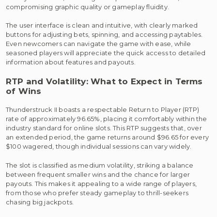
compromising graphic quality or gameplay fluidity.
The user interface is clean and intuitive, with clearly marked
buttons for adjusting bets, spinning, and accessing paytables.
Even newcomers can navigate the game with ease, while
seasoned players will appreciate the quick access to detailed
information about features and payouts.
RTP and Volatility: What to Expect in Terms
of Wins
Thunderstruck II boasts a respectable Return to Player (RTP)
rate of approximately 96.65%, placing it comfortably within the
industry standard for online slots. This RTP suggests that, over
an extended period, the game returns around $96.65 for every
$100 wagered, though individual sessions can vary widely.
The slot is classified as medium volatility, striking a balance
between frequent smaller wins and the chance for larger
payouts. This makes it appealing to a wide range of players,
from those who prefer steady gameplay to thrill-seekers
chasing big jackpots.