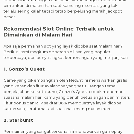
dimainkan di malam hari saat kamu ingin sensasi yang tak
terlalu sering kalah tetapi tetap berpeluang meraih jackpot
besar.
Rekomendasi Slot Online Terbaik untuk
Dimainkan di Malam Hari
Apa saja permainan slot yang layak dicoba saat malam hari?
Berikut kami rangkum beberapa pilihan yang populer,
terpercaya, dan punya tingkat kemenangan yang menjanjikan:
1. Gonzo’s Quest
Game yang dikembangkan oleh NetEnt ini menawarkan grafis
yang keren dan fitur Avalanche yang seru. Dengan tema
penjelajahan ke kota kuno, Gonzo’s Quest cocok menemani
suasana malam hari kamu yang penuh petualangan dan misteri.
Fitur bonus dan RTP sekitar 96% membuatnya layak dicoba
kapan saja, terutama saat suasana tenang malam hari.
2. Starburst
Permainan yang sangat terkenal ini menawarkan gameplay