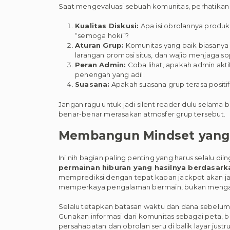
Saat mengevaluasi sebuah komunitas, perhatikan 
Kualitas Diskusi:
Apa isi obrolannya produ
“semoga hoki”?
Aturan Grup:
Komunitas yang baik biasanya pu
larangan promosi situs, dan wajib menjaga so
Peran Admin:
Coba lihat, apakah admin akt
penengah yang adil.
Suasana:
Apakah suasana grup terasa positi
Jangan ragu untuk jadi silent reader dulu selama
benar-benar merasakan atmosfer grup tersebut.
Membangun Mindset yang Se
Ini nih bagian paling penting yang harus selalu d
permainan hiburan yang hasilnya berdasark
memprediksi dengan tepat kapan jackpot akan jat
memperkaya pengalaman bermain, bukan mengal
Selalu tetapkan batasan waktu dan dana sebelum m
Gunakan informasi dari komunitas sebagai peta, 
persahabatan dan obrolan seru di balik layar justr