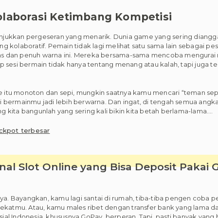
olaborasi Ketimbang Kompetisi
ukkan pergeseran yang menarik. Dunia game yang sering dianggap
 kolaboratif. Pemain tidak lagi melihat satu sama lain sebagai pes
s dan penuh warna ini. Mereka bersama-sama mencoba mengurai mi
p sesi bermain tidak hanya tentang menang atau kalah, tapi juga te
ine itu monoton dan sepi, mungkin saatnya kamu mencari “teman sep
i bermainmu jadi lebih berwarna. Dan ingat, di tengah semua angk
 kita bangunlah yang sering kali bikin kita betah berlama-lama.…
jackpot terbesar
l Slot Online yang Bisa Deposit Pakai G
anya. Bayangkan, kamu lagi santai di rumah, tiba-tiba pengen coba
 di dekatmu. Atau, kamu males ribet dengan transfer bank yang lama 
nsial Indonesia, khususnya GoPay, berperan. Tapi, pasti banyak yang