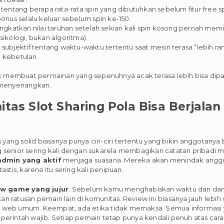
ntang berapa rata-rata spin yang dibutuhkan sebelum fitur free s
r bonus selalu keluar sebelum spin ke-150.
atkan nilai taruhan setelah sekian kali spin kosong pernah memic
sikologi, bukan algoritma).
bjektif tentang waktu-waktu tertentu saat mesin terasa “lebih ra
 kebetulan.
tuk membuat permainan yang sepenuhnya acak terasa lebih bisa dip
g menyenangkan.
as Slot Sharing Pola Bisa Berjala
ang solid biasanya punya ciri-ciri tertentu yang bikin anggotanya
g senior sering kali dengan sukarela membagikan catatan pribadi 
dmin yang aktif
menjaga suasana. Mereka akan menindak angg
stis, karena itu sering kali penipuan.
ew game yang jujur
. Sebelum kamu menghabiskan waktu dan dana 
 ratusan pemain lain di komunitas. Review ini biasanya jauh lebih 
s web umum. Keempat, ada etika tidak memaksa. Semua informasi
 perintah wajib. Setiap pemain tetap punya kendali penuh atas cara