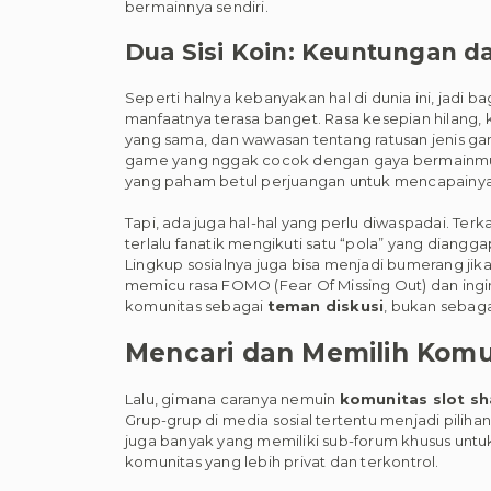
bermainnya sendiri.
Dua Sisi Koin: Keuntungan 
Seperti halnya kebanyakan hal di dunia ini, jadi ba
manfaatnya terasa banget. Rasa kesepian hilang, 
yang sama, dan wawasan tentang ratusan jenis g
game yang nggak cocok dengan gaya bermainmu. Se
yang paham betul perjuangan untuk mencapainya
Tapi, ada juga hal-hal yang perlu diwaspadai. Terk
terlalu fanatik mengikuti satu “pola” yang diang
Lingkup sosialnya juga bisa menjadi bumerang jik
memicu rasa FOMO (Fear Of Missing Out) dan ingin 
komunitas sebagai
teman diskusi
, bukan sebag
Mencari dan Memilih Kom
Lalu, gimana caranya nemuin
komunitas slot sh
Grup-grup di media sosial tertentu menjadi pilih
juga banyak yang memiliki sub-forum khusus untuk 
komunitas yang lebih privat dan terkontrol.