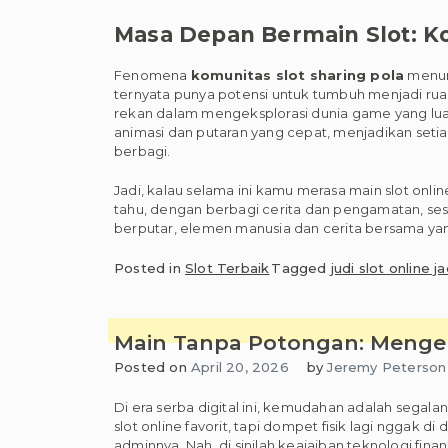
Masa Depan Bermain Slot: K
Fenomena
komunitas slot sharing pola
menunj
ternyata punya potensi untuk tumbuh menjadi ruang
rekan dalam mengeksplorasi dunia game yang lua
animasi dan putaran yang cepat, menjadikan setia
berbagi.
Jadi, kalau selama ini kamu merasa main slot onl
tahu, dengan berbagi cerita dan pengamatan, ses
berputar, elemen manusia dan cerita bersama yang
Posted in
Slot Terbaik
Tagged
judi slot online 
Main Tanpa Potongan: Mengena
Posted on
April 20, 2026
by
Jeremy Peterson
Di era serba digital ini, kemudahan adalah segal
slot online favorit, tapi dompet fisik lagi nggak
adminnya. Nah, di sinilah keajaiban teknologi fina