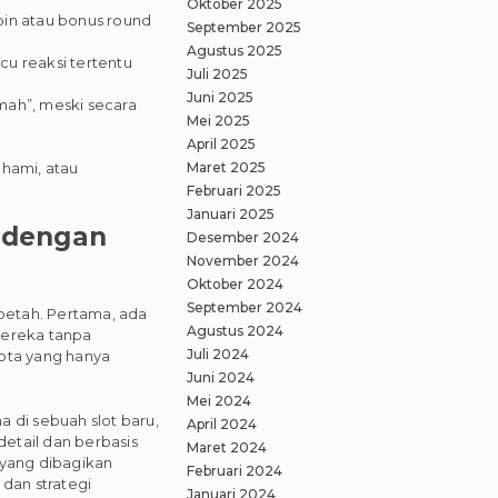
Oktober 2025
pin atau bonus round
September 2025
Agustus 2025
u reaksi tertentu
Juli 2025
Juni 2025
mah”, meski secara
Mei 2025
April 2025
ahami, atau
Maret 2025
Februari 2025
Januari 2025
n dengan
Desember 2024
November 2024
Oktober 2024
September 2024
 betah. Pertama, ada
Agustus 2024
mereka tanpa
Juli 2024
ota yang hanya
Juni 2024
Mei 2024
di sebuah slot baru,
April 2024
detail dan berbasis
Maret 2024
 yang dibagikan
Februari 2024
 dan strategi
Januari 2024