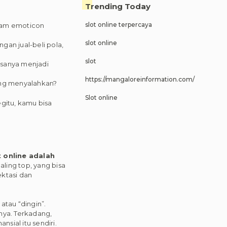
Trending Today
slot online terpercaya
spam emoticon
slot online
gan jual-beli pola,
slot
asanya menjadi
https://mangaloreinformation.com/
ing menyalahkan?
Slot online
gitu, kamu bisa
t online adalah
ling top, yang bisa
ektasi dan
atau “dingin”.
nya. Terkadang,
sial itu sendiri.