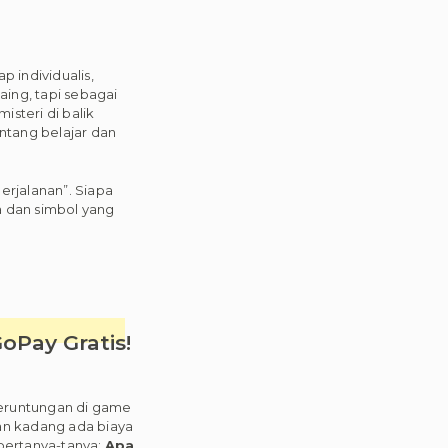
 individualis,
aing, tapi sebagai
steri di balik
ntang belajar dan
erjalanan”. Siapa
a dan simbol yang
oPay Gratis!
 peruntungan di game
dan kadang ada biaya
 bertanya-tanya:
Apa