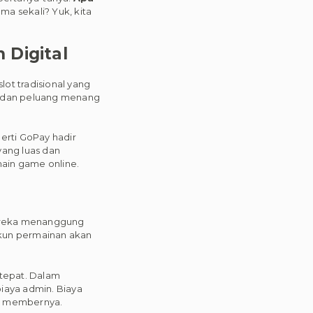
a sekali? Yuk, kita
 Digital
lot tradisional yang
s, dan peluang menang
erti GoPay hadir
yang luas dan
ain game online.
 mereka menanggung
akun permainan akan
 tepat. Dalam
iaya admin. Biaya
uk membernya.