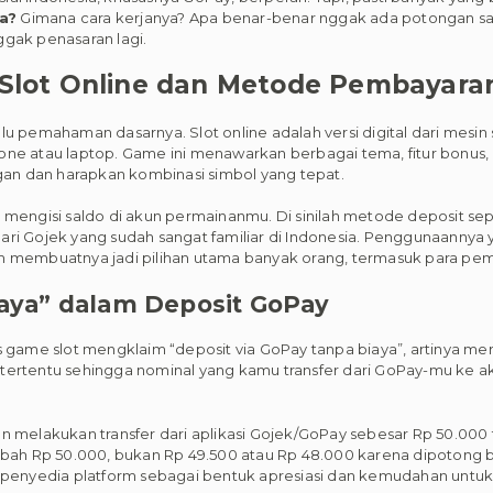
ya?
Gimana cara kerjanya? Apa benar-benar nggak ada potongan sam
ggak penasaran lagi.
lot Online dan Metode Pembayaran
u pemahaman dasarnya. Slot online adalah versi digital dari mesin s
hone atau laptop. Game ini menawarkan berbagai tema, fitur bonu
an dan harapkan kombinasi simbol yang tepat.
 mengisi saldo di akun permainanmu. Di sinilah metode deposit sep
ri Gojek yang sudah sangat familiar di Indonesia. Penggunaannya 
m membuatnya jadi pilihan utama banyak orang, termasuk para pem
ya” dalam Deposit GoPay
situs game slot mengklaim “deposit via GoPay tanpa biaya”, artinya
 tertentu sehingga nominal yang kamu transfer dari GoPay-mu ke 
n melakukan transfer dari aplikasi Gojek/GoPay sebesar Rp 50.000
ambah Rp 50.000, bukan Rp 49.500 atau Rp 48.000 karena dipotong b
eh penyedia platform sebagai bentuk apresiasi dan kemudahan unt