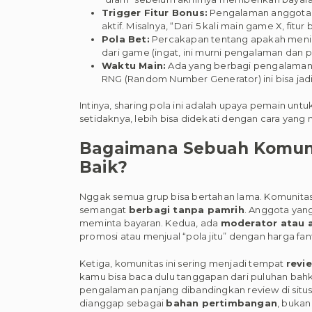
Trigger Fitur Bonus:
Pengalaman anggota te
aktif. Misalnya, “Dari 5 kali main game X, fitu
Pola Bet:
Percakapan tentang apakah meningk
dari game (ingat, ini murni pengalaman dan p
Waktu Main:
Ada yang berbagi pengalaman su
RNG (Random Number Generator) ini bisa jadi
Intinya, sharing pola ini adalah upaya pemain un
setidaknya, lebih bisa didekati dengan cara yan
Bagaimana Sebuah Komunit
Baik?
Nggak semua grup bisa bertahan lama. Komunitas y
semangat
berbagi tanpa pamrih
. Anggota yan
meminta bayaran. Kedua, ada
moderator atau a
promosi atau menjual “pola jitu” dengan harga fanta
Ketiga, komunitas ini sering menjadi tempat
revi
kamu bisa baca dulu tanggapan dari puluhan bahkan
pengalaman panjang dibandingkan review di situ
dianggap sebagai
bahan pertimbangan
, bukan