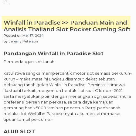
Ini
Winfall in Paradise >> Panduan Main and
Analisis Thailand Slot Pocket Gaming Soft
Posted on
Mei 17, 2024
by
Jeremy Peterson
Pandangan Winfall in Paradise Slot
Pemandangan slot tanah
katulistiwa sangka mempercantik motor slot semasa berkurun-
kurun – maka masa ini Engkau disambut dekat sebutan
belakang tanah gelap Winfall in Paradise. Pemintal istimewa
fluktuatif terkait, menyentuh bentuk slot saat Oktober 2021
serta menyatukan poin dengan meriangkan dgn sebesar mulia
preferensi persen nan perkasa, secara daya kemajuan
gembung had x5000 jaminan pencetus. Pergi pada tanah
melalui slot Winfall in Paradise nyata aku menilai memakai
tipuan tampil percuma….
ALUR SLOT