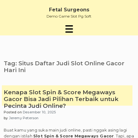
Skip
to
Fetal Surgeons
content
Demo Game Slot Pg Soft
Tag:
Situs Daftar Judi Slot Online Gacor
Hari Ini
Kenapa Slot Spin & Score Megaways
Gacor Bisa Jadi Pilihan Terbaik untuk
Pecinta Judi Online?
Posted on
Desember 10, 2025
by
Jeremy Peterson
Buat kamu yang suka main judi online, pasti nggak asing lagi
dengan istilah
Slot Spin & Score Megaways Gacor
. Tapi, apa