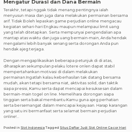
Mengatur Durasi dan Dana Bermain
Terakhir, tetapi nggak tidak menang pentingnya ialah
menyusun masa dan juga dana melakukan permainan bersama
arif. Tidak Boleh lepaskan game perjudian online mengacau
kegiatan sehari-hari Engkau maupun melampaui limit uang
yang telah ditetapkan. Serta mempunyai pengendalian apa
mantap atas waktu dan juga uang bermain-main, Anda hendak
mengalami lebih banyak senang serta dorongan Anda pun
hendak ajeg terjaga.
Dengan mengaplikasikan beberapa petunjuk di di atas,
diharapkan sekumpulan pelaku lotere onlen dapat stabil
mempertahankan motivasi di dalam melakukan
permainan.Ingatlah kalau keberhasilan tak datang bersama
mudah, akan tetapi bersama niat, aktivitas solid, dan taktik
siapa presisi, Kamu serta dapat mencapai kesuksesan dalam
bermain-main togel on line. Memelihara dorongan siapa
tinggian serta bakal membantu Kamu guna ajeg perhatian
serta bersemangat dalam mencapai kejayaan. Harap karangan
yang satu ini bermanfaat serta selamat bermain perjudian
online!…
Posted in
Slot Indonesia
Tagged
Situs Daftar Judi Slot Online Gacor Hari