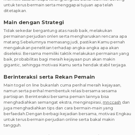
untuk terus bermain serta menggapai tujuan apa telah
ditetapkan.
Main dengan Strategi
Tidak sekedar bergantung atas nasib baik, melakukan
permainan perjudian onlen serta mengharuskan rencana apa
matang.Sebelumnya memasang judi, pastikan Kamu pernah
mengakukan penelitian terhadap angka-angka apa akan
diseleksi. Bersama memiliki taktik melakukan permainan yang
baik, probabilitas bagi meraih kejayaan pun akan makin
gigantic, sehingga motivasi Kamu serta hendak stabil terjaga.
Berinteraksi serta Rekan Pemain
Main togel on line bukanlah cuma perihal meraih kejayaan,
namun serta perihal membentuk relasi bersama sesama
partisipan. Berinteraksi bersama pemain lainnya bisa
menghadiahkan semangat ekstra, menginspirasi,
mnccash
dan
juga menghadiahkan tips dan cara bermain-main yang
berfaedah.Dengan berbagi kejadian bersama, motivasi Engkau
untuk terus bermain perjudian online serta bakal makin
tangguh.