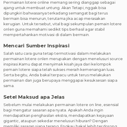
Permainan lotere online memang sering dianggap sebagai
ajang untuk membuat untung. Akan Tetapi, nggak bisa
dipungkiri bahwasanya terkadang semangat bagi terus
bermain bisa menurun, terutama jika acap merasakan
kerugian. Untuk tersebut, vital bagi sekumpulan pemain lotere
onlen guna memahami sedikit tips berhasil agar stabil
mempertahankan motivasi di dalam bermain.
Mencari Sumber Inspirasi
Salah satu cara guna tetap termotivasi dalam melakukan
permainan lotere onlen merupakan dengan menelusuri source
inspirasi.Kamu dapat menyimak kisah jaya dari kelompok
pemain lotere siapa telah sukses meraih kemenangan luas.
Serta begitu, Anda bakal terpacu untuk terus melakukan
permainan dan juga berupaya menggapai kesuksesan siapa
sama.
Setel Maksud apa Jelas
Sebelum mulai melakukan permainan lotere on line, esensial
bagi mengatur sasaran apa nyata. Apakah Anda ingin
mendapatkan penghasilan ekstra, mendapatkan kejayaan
gigantic, ataupun sekedar menelusuri hiburan? Dengan
memiliki sasaran siapa terang, Engkau bakal lebih terdorong