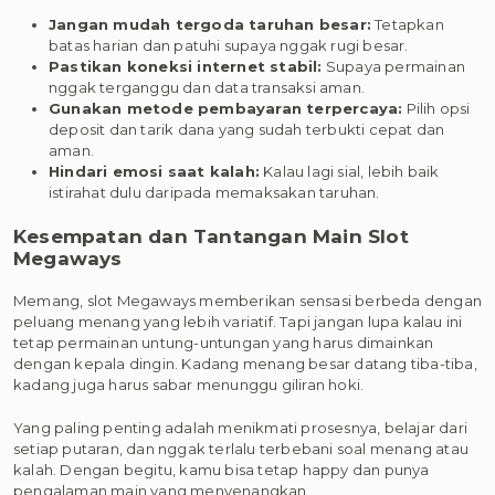
Jangan mudah tergoda taruhan besar:
Tetapkan
batas harian dan patuhi supaya nggak rugi besar.
Pastikan koneksi internet stabil:
Supaya permainan
nggak terganggu dan data transaksi aman.
Gunakan metode pembayaran terpercaya:
Pilih opsi
deposit dan tarik dana yang sudah terbukti cepat dan
aman.
Hindari emosi saat kalah:
Kalau lagi sial, lebih baik
istirahat dulu daripada memaksakan taruhan.
Kesempatan dan Tantangan Main Slot
Megaways
Memang, slot Megaways memberikan sensasi berbeda dengan
peluang menang yang lebih variatif. Tapi jangan lupa kalau ini
tetap permainan untung-untungan yang harus dimainkan
dengan kepala dingin. Kadang menang besar datang tiba-tiba,
kadang juga harus sabar menunggu giliran hoki.
Yang paling penting adalah menikmati prosesnya, belajar dari
setiap putaran, dan nggak terlalu terbebani soal menang atau
kalah. Dengan begitu, kamu bisa tetap happy dan punya
pengalaman main yang menyenangkan.