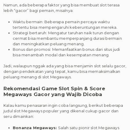
Namun, ada beberapa faktor yang bisa membuat slot terasa
lebih “gacor” bagi pemain, misalnya:
Waktu bermain: Beberapa pemain percaya waktu
tertentu bisa mempengaruhi keberuntungan mereka.
Strategi bertaruh: Mengatur taruhan naik turun dengan
cermat bisa membantu memperpanjang durasi bermain
dan meningkatkan peluang menang.
Bonus dan promosi: Memanfaatkan bonus dari situs judi
bisa menambah modal dan kesempatan menang.
Jadi, walaupun nggak ada yang bisa menjamin slot selalu gacor,
dengan pendekatan yang tepat, kamu bisa memaksimalkan
peluang menang di slot Megaways.
Rekomendasi Game Slot Spin & Score
Megaways Gacor yang Wajib Dicoba
Kalau kamu penasaran ingin coba langsung, berikut beberapa
judul slot Megaways populer yang dikenal cukup gacor dan
seru dimainkan:
Bonanza Megaways:
Salah satu pionir slot Megaways