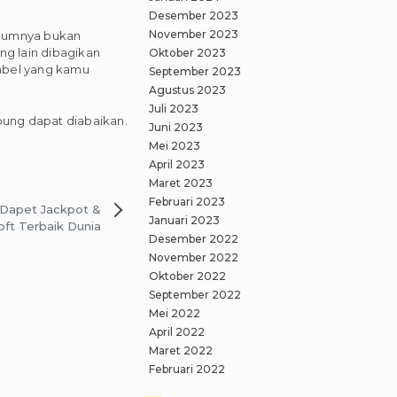
Desember 2023
November 2023
umumnya bukan
g lain dibagikan
Oktober 2023
mbel yang kamu
September 2023
Agustus 2023
Juli 2023
bung dapat diabaikan.
Juni 2023
Mei 2023
April 2023
Maret 2023
Februari 2023
 Dapet Jackpot &
Januari 2023
oft Terbaik Dunia
Desember 2022
November 2022
Oktober 2022
September 2022
Mei 2022
April 2022
Maret 2022
Februari 2022