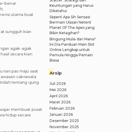
Scatter: Strategi dan
ar-benar
Keuntungan yang Harus
h,
Diketahui
erensi utama buat
Seperti Apa Sih Sensasi
Bermain Ulasan Netent
Planet Of The Apes yang
kat sungguh kian
Bikin Ketagihan?
Bingung Mulai dari Mana?
Ini Dia Panduan Main Slot
engan agak-agak
Online Lengkap untuk
asil secara kian
Pemula Hingga Pemain
Biasa
u nan pas maju saat
Arsip
 kawasan cakrawala
 indah tentang ujung
Juli 2026
Mei 2026
April 2026
Maret 2026
Februari 2026
 wajar membuat pusat
Januari 2026
ara hidup secara
Desember 2025
November 2025
emeriksa tempat yg