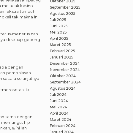
Oktober 2025
n melacak kasino
September 2025
agam ekstra tumbuh
Agustus 2025
ngkali tak makna ini
Juli 2025
Juni 2025
Mei 2025
 terus-menerus nan
April 2025
nya di setiap gepeng
Maret 2025
Februari 2025
Januari 2025
Desember 2024
 apa dengan
November 2024
atan pembalasan
Oktober 2024
 secara selanjutnya:
September 2024
Agustus 2024
emerosotan. Itu
Juli 2024
Juni 2024
Mei 2024
April 2024
oman sama dengan
Maret 2024
 memungut flip
Februari 2024
an, & ini lah
Januari 2024