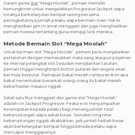
Dalam game
slot
“Mega Moolah”, pemain memiliki
kemungkinan untuk mengalahkan Progresive Jackpot siapa
totalnya berkelanjutan berlipat seiring bersama
peningkatannya jumlah pelaku siapa bermain-main. Hal ini
menghasilkan gim ini amat menggaet dan juga menghasilkan
pemain merasa tertantang guna menguji luck mereka.
Metode Bermain Slot “Mega Moolah”
Untuk bermain slot “Mega Moolah”, pemain perlu menjalankan
pertaruhan dengan memasukkan mata uang ataupun pinjaman
ke internal perangkat slot.Sesudah menjalankan taruhan,
pemain tinggal menghimpit button putaran dan engine akan
bermula berputar. Partisipan bakal meraih campuran ikon apa
bakal menentukan benarkah orang-orang itu bakal meraih
keberhasilan maupun nggak.
Salah satu fitur menggaet dari game slot “Mega Moolah”
adalah ciri Jackpot Progresive. Feature ini menyampaikan
kesempatan kepada pelaku bagi menang jumlah total
keberuntungan siapa sekali besar. Semakin long time
keberuntungan nggak ditaklukkan, jadi jumlah hadiah besar
akan berkelanjutan berlipat hingga berada pelaku siapa
mencapai menggapainya.