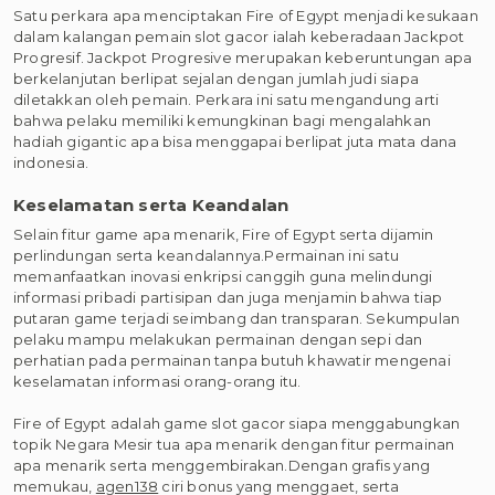
Satu perkara apa menciptakan Fire of Egypt menjadi kesukaan
dalam kalangan pemain slot gacor ialah keberadaan Jackpot
Progresif. Jackpot Progresive merupakan keberuntungan apa
berkelanjutan berlipat sejalan dengan jumlah judi siapa
diletakkan oleh pemain. Perkara ini satu mengandung arti
bahwa pelaku memiliki kemungkinan bagi mengalahkan
hadiah gigantic apa bisa menggapai berlipat juta mata dana
indonesia.
Keselamatan serta Keandalan
Selain fitur game apa menarik, Fire of Egypt serta dijamin
perlindungan serta keandalannya.Permainan ini satu
memanfaatkan inovasi enkripsi canggih guna melindungi
informasi pribadi partisipan dan juga menjamin bahwa tiap
putaran game terjadi seimbang dan transparan. Sekumpulan
pelaku mampu melakukan permainan dengan sepi dan
perhatian pada permainan tanpa butuh khawatir mengenai
keselamatan informasi orang-orang itu.
Fire of Egypt adalah game slot gacor siapa menggabungkan
topik Negara Mesir tua apa menarik dengan fitur permainan
apa menarik serta menggembirakan.Dengan grafis yang
memukau,
agen138
ciri bonus yang menggaet, serta