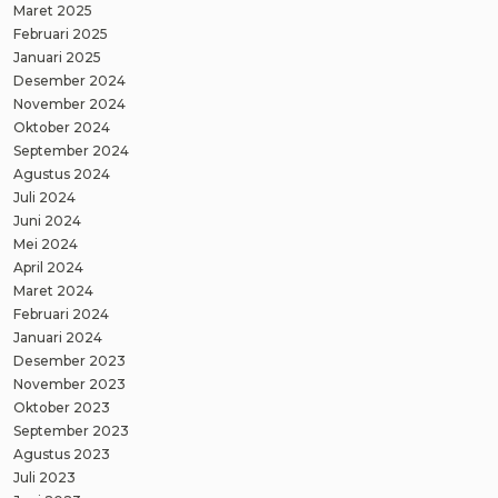
Maret 2025
Februari 2025
Januari 2025
Desember 2024
November 2024
Oktober 2024
September 2024
Agustus 2024
Juli 2024
Juni 2024
Mei 2024
April 2024
Maret 2024
Februari 2024
Januari 2024
Desember 2023
November 2023
Oktober 2023
September 2023
Agustus 2023
Juli 2023