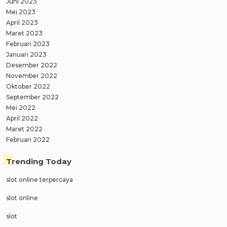
Juni 2023
Mei 2023
April 2023
Maret 2023
Februari 2023
Januari 2023
Desember 2022
November 2022
Oktober 2022
September 2022
Mei 2022
April 2022
Maret 2022
Februari 2022
Trending Today
slot online terpercaya
slot online
slot