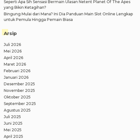
Seperti Apa Sih Sensasi Bermain Ulasan Netent Planet Of The Apes
yang Bikin Ketagihan?
Bingung Mulai dari Mana? Ini Dia Panduan Main Slot Online Lengkap
untuk Pemula Hingga Pemain Biasa
Arsip
Juli 2026
Mei 2026
April 2026
Maret 2026
Februari 2026
Januari 2026
Desember 2025
November 2025
Oktober 2025
September 2025
Agustus 2025
Juli 2025
Juni 2025
Mei 2025
April 2025