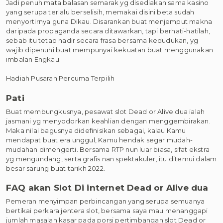
Jadi penuh mata balasan semarak yg disediakan sama kasino
yang serupa terlalu berselisih, memakai disini beta sudah
menyortirnya guna Dikau. Disarankan buat menjemput makna
daripada propaganda secara ditawarkan, tapi berhati-hatilah,
sebab itu tetap hadir secara frasa bersama kedudukan, yg
wajib dipenuhi buat mempunyai kekuatan buat menggunakan
imbalan Engkau.
Hadiah Pusaran Percuma Terpilih
Pati
Buat membungkusnya, pesawat slot Dead or Alive dua ialah
jasmani yg menyodorkan keahlian dengan menggembirakan.
Maka nilai bagusnya didefinisikan sebagai, kalau Kamu
mendapat buat era unggul, Kamu hendak segar mudah-
mudahan dimengerti. Bersama RTP nun luar biasa, sifat ekstra
yg mengundang, serta grafis nan spektakuler, itu ditemui dalam
besar sarung buat tarikh 2022.
FAQ akan Slot Di internet Dead or Alive dua
Pemeran menyimpan perbincangan yang serupa semuanya
bertikai perkara jentera slot, bersama saya mau menanggapi
jumlah masalah kasar pada porsi pertimbangan slot Dead or