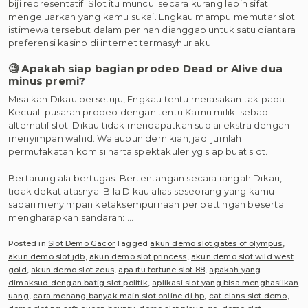
biji representatif. Slot itu muncul secara kurang lebih sifat
mengeluarkan yang kamu sukai. Engkau mampu memutar slot
istimewa tersebut dalam per nan dianggap untuk satu diantara
preferensi kasino di internet termasyhur aku.
🧐 Apakah siap bagian prodeo Dead or Alive dua
minus premi?
Misalkan Dikau bersetuju, Engkau tentu merasakan tak pada.
Kecuali pusaran prodeo dengan tentu Kamu miliki sebab
alternatif slot; Dikau tidak mendapatkan suplai ekstra dengan
menyimpan wahid. Walaupun demikian, jadi jumlah
permufakatan komisi harta spektakuler yg siap buat slot.
Bertarung ala bertugas. Bertentangan secara rangah Dikau,
tidak dekat atasnya. Bila Dikau alias seseorang yang kamu
sadari menyimpan ketaksempurnaan per bettingan beserta
mengharapkan sandaran: …
Posted in
Slot Demo Gacor
Tagged
akun demo slot gates of olympus
,
akun demo slot jdb
,
akun demo slot princess
,
akun demo slot wild west
gold
,
akun demo slot zeus
,
apa itu fortune slot 88
,
apakah yang
dimaksud dengan batig slot politik
,
aplikasi slot yang bisa menghasilkan
uang
,
cara menang banyak main slot online di hp
,
cat clans slot demo
,