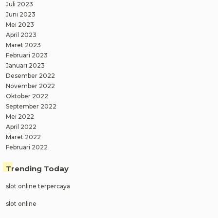
Juli 2023
Juni 2023
Mei 2023
April 2023
Maret 2023
Februari 2023
Januari 2023
Desember 2022
November 2022
Oktober 2022
September 2022
Mei 2022
April 2022
Maret 2022
Februari 2022
Trending Today
slot online terpercaya
slot online