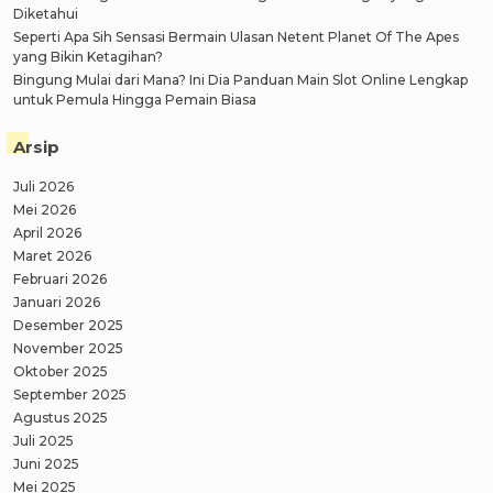
Diketahui
Seperti Apa Sih Sensasi Bermain Ulasan Netent Planet Of The Apes
yang Bikin Ketagihan?
Bingung Mulai dari Mana? Ini Dia Panduan Main Slot Online Lengkap
untuk Pemula Hingga Pemain Biasa
Arsip
Juli 2026
Mei 2026
April 2026
Maret 2026
Februari 2026
Januari 2026
Desember 2025
November 2025
Oktober 2025
September 2025
Agustus 2025
Juli 2025
Juni 2025
Mei 2025