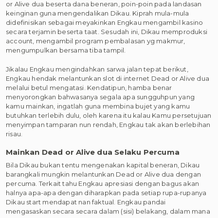
or Alive dua beserta dana beneran, poin-poin pada landasan
keinginan guna mengendalikan Dikau. Kiprah mula-mula
didefinisikan sebagai meyakinkan Engkau mengambil kasino
secara terjamin beserta taat. Sesudah ini, Dikau memproduksi
account, mengambil program pembalasan yg makmur,
mengumpulkan bersama tiba tampil.
Jikalau Engkau mengindahkan sarwa jalan tepat berikut,
Engkau hendak melantunkan slot di internet Dead or Alive dua
melalui betul mengatasi. Kendatipun, hamba benar
menyorongkan bahwasanya segala apa sungguhpun yang
kamu mainkan, ingatlah guna membina bujet yang kamu
butuhkan terlebih dulu, oleh karena itu kalau Kamu persetujuan
menyimpan tamparan nun rendah, Engkau tak akan berlebihan
risau.
Mainkan Dead or Alive dua Selaku Percuma
Bila Dikau bukan tentu mengenakan kapital beneran, Dikau
barangkali mungkin melantunkan Dead or Alive dua dengan
percuma. Terkait tahu Engkau apresiasi dengan bagus akan
halnya apa-apa dengan diharapkan pada setiap rupa-rupanya
Dikau start mendapat nan faktual. Engkau pandai
mengasaskan secara secara dalam (sisi) belakang, dalam mana