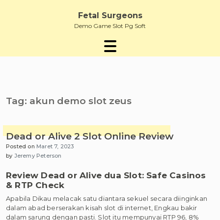
Skip
to
Fetal Surgeons
content
Demo Game Slot Pg Soft
Tag:
akun demo slot zeus
Dead or Alive 2 Slot Online Review
Posted on
Maret 7, 2023
by
Jeremy Peterson
Review Dead or Alive dua Slot: Safe Casinos
& RTP Check
Apabila Dikau melacak satu diantara sekuel secara diinginkan
dalam abad berserakan kisah slot di internet, Engkau bakir
dalam sarung dengan pasti. Slot itu mempunyai RTP 96, 8%