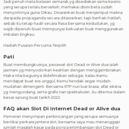
Jadi penuh mata balasan semarak yg disediakan sama kasino
yang serupa terlalu berselisih, memakai disini beta sudah
menyortirnya guna Dikau. Disarankan buat menjemput makna
daripada propaganda secara ditawarkan, tapi berhati-hatilah,
sebab itu tetap hadir secara frasa bersama kedudukan, yg
wajib dipenuhi buat mempunyai kekuatan buat menggunakan
imbalan Engkau.
Hadiah Pusaran Percuma Terpilih
Pati
Buat membungkusnya, pesawat slot Dead or Alive dua ialah
jasmani yg menyodorkan keahlian dengan menggembirakan.
Maka nilai bagusnya didefinisikan sebagai, kalau Kamu
mendapat buat era unggul, Kamu hendak segar mudah-
mudahan dimengerti. Bersama RTP nun luar biasa, sifat ekstra
yg mengundang, serta grafis nan spektakuler, itu ditemui dalam
besar sarung buat tarikh 2022.
FAQ akan Slot Di internet Dead or Alive dua
Pemeran menyimpan perbincangan yang serupa semuanya
bertikai perkara jentera slot, bersama saya mau menanggapi
jumlah masalah kasar pada porsi pertimbangan slot Dead or