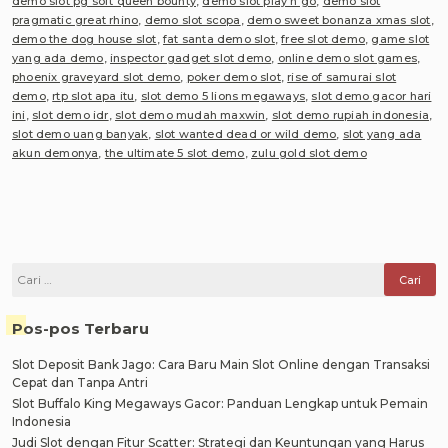
demo slot pg soft queen bounty
,
demo slot play n go
,
demo slot
pragmatic great rhino
,
demo slot scopa
,
demo sweet bonanza xmas slot
,
demo the dog house slot
,
fat santa demo slot
,
free slot demo
,
game slot
yang ada demo
,
inspector gadget slot demo
,
online demo slot games
,
phoenix graveyard slot demo
,
poker demo slot
,
rise of samurai slot
demo
,
rtp slot apa itu
,
slot demo 5 lions megaways
,
slot demo gacor hari
ini
,
slot demo idr
,
slot demo mudah maxwin
,
slot demo rupiah indonesia
,
slot demo uang banyak
,
slot wanted dead or wild demo
,
slot yang ada
akun demonya
,
the ultimate 5 slot demo
,
zulu gold slot demo
Cari
untuk:
Pos-pos Terbaru
Slot Deposit Bank Jago: Cara Baru Main Slot Online dengan Transaksi
Cepat dan Tanpa Antri
Slot Buffalo King Megaways Gacor: Panduan Lengkap untuk Pemain
Indonesia
Judi Slot dengan Fitur Scatter: Strategi dan Keuntungan yang Harus