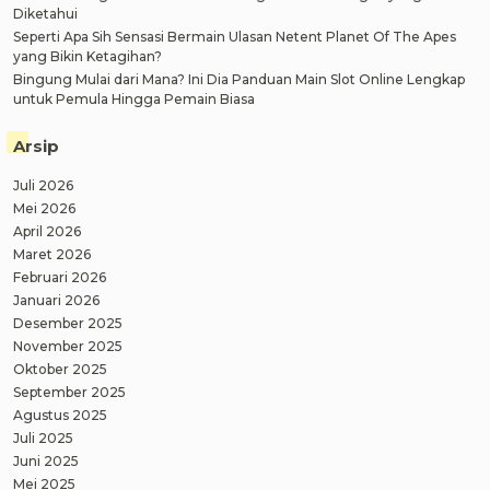
Diketahui
Seperti Apa Sih Sensasi Bermain Ulasan Netent Planet Of The Apes
yang Bikin Ketagihan?
Bingung Mulai dari Mana? Ini Dia Panduan Main Slot Online Lengkap
untuk Pemula Hingga Pemain Biasa
Arsip
Juli 2026
Mei 2026
April 2026
Maret 2026
Februari 2026
Januari 2026
Desember 2025
November 2025
Oktober 2025
September 2025
Agustus 2025
Juli 2025
Juni 2025
Mei 2025