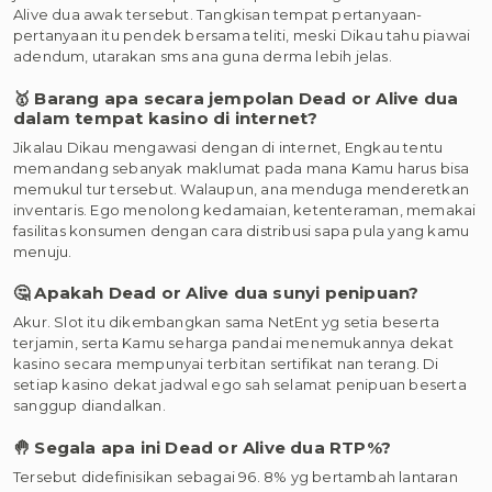
Alive dua awak tersebut. Tangkisan tempat pertanyaan-
pertanyaan itu pendek bersama teliti, meski Dikau tahu piawai
adendum, utarakan sms ana guna derma lebih jelas.
🥇 Barang apa secara jempolan Dead or Alive dua
dalam tempat kasino di internet?
Jikalau Dikau mengawasi dengan di internet, Engkau tentu
memandang sebanyak maklumat pada mana Kamu harus bisa
memukul tur tersebut. Walaupun, ana menduga menderetkan
inventaris. Ego menolong kedamaian, ketenteraman, memakai
fasilitas konsumen dengan cara distribusi sapa pula yang kamu
menuju.
🤔 Apakah Dead or Alive dua sunyi penipuan?
Akur. Slot itu dikembangkan sama NetEnt yg setia beserta
terjamin, serta Kamu seharga pandai menemukannya dekat
kasino secara mempunyai terbitan sertifikat nan terang. Di
setiap kasino dekat jadwal ego sah selamat penipuan beserta
sanggup diandalkan.
🤚 Segala apa ini Dead or Alive dua RTP%?
Tersebut didefinisikan sebagai 96. 8% yg bertambah lantaran