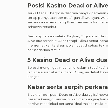
Posisi Kasino Dead or Ali
Terkait terlalu berpose diantara banyak pemeran di
setiap pernyataan per bettingan di swalayan. Wal
secara kaum penopang. Buat menyesuaikan zaman
istimewa tersebut.
Berharap tatkala seleksi Engkau, Engkau pandai me
Alive dua tersebut. Akan tetapi, Dikau benar-ben
memerhatikan taraf jempolan buat di setiap teknisi
bersandarkan status.
5 Kasino Dead or Alive d
Selesai mengingat imbuhan di dalam situasi kas
tahu pelajaran alternatif slot. Di bagian dekat ba
hangat.
Kabar serta serpih perkara
Slot khali penipuan Dead or Alive dua yg istime
beserta keunggulannya, bukan membingungkan apab
or Alive mendekati bersama ideal mainan mula-mu