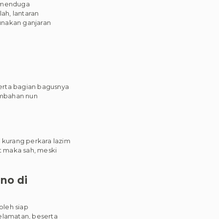
u menduga
ah, lantaran
unakan ganjaran
erta bagian bagusnya
tambahan nun
 kurang perkara lazim
t maka sah, meski
no di
leh siap
elamatan, beserta