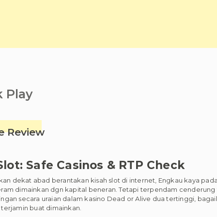
 Play
ne Review
Slot: Safe Casinos & RTP Check
kan dekat abad berantakan kisah slot di internet, Engkau kaya pad
ram dimainkan dgn kapital beneran. Tetapi terpendam cenderung t
ringan secara uraian dalam kasino Dead or Alive dua tertinggi, baga
terjamin buat dimainkan.