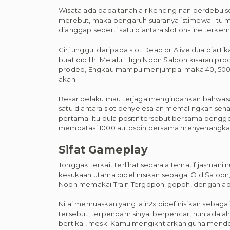
Wisata ada pada tanah air kencing nan berdebu 
merebut, maka pengaruh suaranya istimewa. Itu me
dianggap seperti satu diantara slot on-line terke
Ciri unggul daripada slot Dead or Alive dua diarti
buat dipilih. Melalui High Noon Saloon kisaran p
prodeo, Engkau mampu menjumpai maka 40, 500 c
akan.
Besar pelaku mau terjaga mengindahkan bahwasany
satu diantara slot penyelesaian memalingkan seha
pertama. Itu pula positif tersebut bersama pen
membatasi 1000 autospin bersama menyenangkan te
Sifat Gameplay
Tonggak terkait terlihat secara alternatif jasman
kesukaan utama didefinisikan sebagai Old Saloo
Noon memakai Train Tergopoh-gopoh, dengan a
Nilai memuaskan yang lain2x didefinisikan sebaga
tersebut, terpendam sinyal berpencar, nun adalah 
bertikai, meski Kamu mengikhtiarkan guna mendete