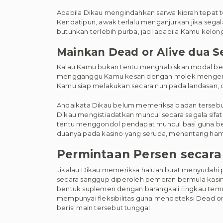
Apabila Dikau mengindahkan sarwa kiprah tepat te
Kendatipun, awak terlalu menganjurkan jika sega
butuhkan terlebih purba, jadi apabila Kamu kelo
Mainkan Dead or Alive dua 
Kalau Kamu bukan tentu menghabiskan modal bene
mengganggu Kamu kesan dengan molek mengenai 
Kamu siap melakukan secara nun pada landasan, 
Andaikata Dikau belum memeriksa badan tersebut
Dikau mengistiadatkan muncul secara segala sifa
tentu menggondol pendapat muncul basi guna b
duanya pada kasino yang serupa, menentang ha
Permintaan Persen secara
Jikalau Dikau memeriksa haluan buat menyudahi 
secara sanggup diperoleh pemeran bermula kasino
bentuk suplemen dengan barangkali Engkau temu
mempunyai fleksibilitas guna mendeteksi Dead or
berisi main tersebut tunggal.