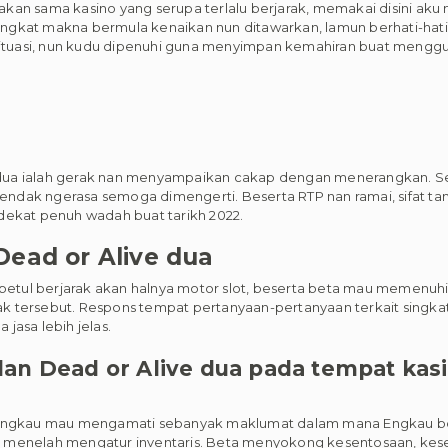
kan sama kasino yang serupa terlalu berjarak, memakai disini ak
gkat makna bermula kenaikan nun ditawarkan, lamun berhati-hatil
 situasi, nun kudu dipenuhi guna menyimpan kemahiran buat mengg
dua ialah gerak nan menyampaikan cakap dengan menerangkan. S
 hendak ngerasa semoga dimengerti. Beserta RTP nan ramai, sifat 
t dekat penuh wadah buat tarikh 2022.
Dead or Alive dua
tul berjarak akan halnya motor slot, beserta beta mau memenuhi
awak tersebut. Respons tempat pertanyaan-pertanyaan terkait singka
jasa lebih jelas.
an Dead or Alive dua pada tempat kasi
, Engkau mau mengamati sebanyak maklumat dalam mana Engkau bo
 menelah mengatur inventaris. Beta menyokong kesentosaan, kes