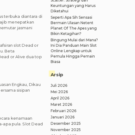
Scatter: Strategi dan
Keuntungan yang Harus
Diketahui
us terbuka diantara di
Seperti Apa Sih Sensasi
 wajib menepatkan
Bermain Ulasan Netent
memutar jasmani
Planet Of The Apes yang
Bikin Ketagihan?
Bingung Mulai dari Mana?
fsiran slot Dead or
Ini Dia Panduan Main Slot
u. Beta
Online Lengkap untuk
Pemula Hingga Pemain
Dead or Alive dua top
Biasa
Arsip
uasan Engkau, Dikau
Juli 2026
bersama sisipan
Mei 2026
April 2026
Maret 2026
Februari 2026
Januari 2026
 secara kenamaan
Desember 2025
a-apa pula. Slot Dead
November 2025