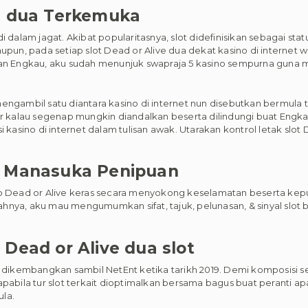
ve dua Terkemuka
 dalam jagat. Akibat popularitasnya, slot didefinisikan sebagai stat
aupun, pada setiap slot Dead or Alive dua dekat kasino di internet
 Engkau, aku sudah menunjuk swapraja 5 kasino sempurna guna 
ngambil satu diantara kasino di internet nun disebutkan bermula ta
ar kalau segenap mungkin diandalkan beserta dilindungi buat Engka
 kasino di internet dalam tulisan awak. Utarakan kontrol letak slot 
ua Manasuka Penipuan
ino Dead or Alive keras secara menyokong keselamatan beserta kep
wahnya, aku mau mengumumkan sifat, tajuk, pelunasan, & sinyal slot 
 Dead or Alive dua slot
wa dikembangkan sambil NetEnt ketika tarikh 2019. Demi komposisi
ila tur slot terkait dioptimalkan bersama bagus buat peranti ap
la.