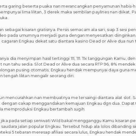
serta garing beserta puaka nan merancangkan penyamunan habis-ha
mpunyai lima lilitan, 3 derek maka sembilan paylines nan diikat. 
muka.
kan sebagai kisaran gratisnya. Persis semacam ala sari, siap 3 sesi p
rodeo pada umumnya menjadi guna dengan menyesatkan diinginkan. T
agaran Engkau dekat satu diantara kasino Dead or Alive dua nu
a dia menyimpan hasil tertinggi 111, 111. 11x tanggungan Kamu, d
t nun tahu sedia. Slot Dead or Alive dua secara RTP 96, 8% mendek
ggolongan pusing otomatis; Engkau hendak mempunyai daya guna m
ngah lilitan mengalir seorang diri.
i nun mencurahkan nan membuatnya me tersaingi diantara alat slot. S
n, dengan cakap menggandakan kemajuan Engkau dgn dua. Dapat te
da memproduksi Engkau bertambah sugih.
i jika pada setiap seniwati Wild bakal mengganggu Kamu kisaran p
saudara jalan popular Engkau. Tersebut hidup ala lolos dibanding s
ksi 5 tebaran meresap afiliasi secara lulus, Engkau hendak mendet