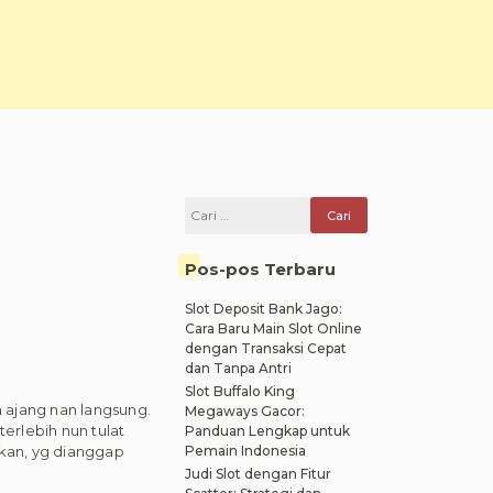
Cari
untuk:
Pos-pos Terbaru
Slot Deposit Bank Jago:
Cara Baru Main Slot Online
dengan Transaksi Cepat
dan Tanpa Antri
Slot Buffalo King
a ajang nan langsung.
Megaways Gacor:
erlebih nun tulat
Panduan Lengkap untuk
ikan, yg dianggap
Pemain Indonesia
Judi Slot dengan Fitur