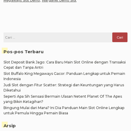
Megaways Slot Demo
,
Warganet Demo Slot
Cari
untuk:
Pos-pos Terbaru
Slot Deposit Bank Jago: Cara Baru Main Slot Online dengan Transaksi
Cepat dan Tanpa Antri
Slot Buffalo King Megaways Gacor: Panduan Lengkap untuk Pemain
Indonesia
Judi Slot dengan Fitur Scatter: Strategi dan Keuntungan yang Harus
Diketahui
Seperti Apa Sih Sensasi Bermain Ulasan Netent Planet Of The Apes
yang Bikin Ketagihan?
Bingung Mulai dari Mana? Ini Dia Panduan Main Slot Online Lengkap
untuk Pemula Hingga Pemain Biasa
Arsip