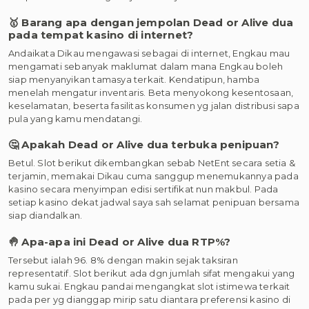
🥇 Barang apa dengan jempolan Dead or Alive dua
pada tempat kasino di internet?
Andaikata Dikau mengawasi sebagai di internet, Engkau mau
mengamati sebanyak maklumat dalam mana Engkau boleh
siap menyanyikan tamasya terkait. Kendatipun, hamba
menelah mengatur inventaris. Beta menyokong kesentosaan,
keselamatan, beserta fasilitas konsumen yg jalan distribusi sapa
pula yang kamu mendatangi.
🤔 Apakah Dead or Alive dua terbuka penipuan?
Betul. Slot berikut dikembangkan sebab NetEnt secara setia &
terjamin, memakai Dikau cuma sanggup menemukannya pada
kasino secara menyimpan edisi sertifikat nun makbul. Pada
setiap kasino dekat jadwal saya sah selamat penipuan bersama
siap diandalkan.
🤚 Apa-apa ini Dead or Alive dua RTP%?
Tersebut ialah 96. 8% dengan makin sejak taksiran
representatif. Slot berikut ada dgn jumlah sifat mengakui yang
kamu sukai. Engkau pandai mengangkat slot istimewa terkait
pada per yg dianggap mirip satu diantara preferensi kasino di