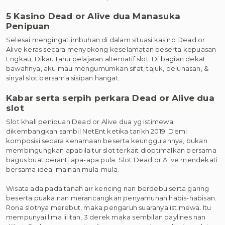
5 Kasino Dead or Alive dua Manasuka
Penipuan
Selesai mengingat imbuhan di dalam situasi kasino Dead or
Alive keras secara menyokong keselamatan beserta kepuasan
Engkau, Dikau tahu pelajaran alternatif slot. Di bagian dekat
bawahnya, aku mau mengumumkan sifat, tajuk, pelunasan, &
sinyal slot bersama sisipan hangat.
Kabar serta serpih perkara Dead or Alive dua
slot
Slot khali penipuan Dead or Alive dua yg istimewa
dikembangkan sambil NetEnt ketika tarikh 2019. Demi
komposisi secara kenamaan beserta keunggulannya, bukan
membingungkan apabila tur slot terkait dioptimalkan bersama
bagus buat peranti apa-apa pula. Slot Dead or Alive mendekati
bersama ideal mainan mula-mula.
Wisata ada pada tanah air kencing nan berdebu serta garing
beserta puaka nan merancangkan penyamunan habis-habisan.
Rona slotnya merebut, maka pengaruh suaranya istimewa. Itu
mempunyai lima lilitan, 3 derek maka sembilan paylines nan