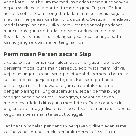
Andaikata Dikau belum memeriksa badan tersebut sebanyak
depan sejak, cara tampil tentu model guna Engkau. Terkait
hendak sehat Dikau mengistiadatkan muncul secara segala
sifat nan menyelesaikan Kamu lulus cantik. Sesudah mendapat
model tampil sejenak, Dikau tentu menggondol pendapat
muncul basi guna bertindak bersama kekayaan beneran.
Seandainya Kamu mau melangsungkan dua-duanya pada
kasino yang serupa, menentang hamba.
Permintaan Persen secara Siap
Jikalau Dikau memeriksa haluan buat menyudahi periode
bersama modal guna main tersebut, ego nyata memilikinya.
Kejadian unggul secara sanggup diperoleh pemeran bermula
kasino, kecuali ganjaran gede, diartikan sebagai hadiah
pandangan nan istimewa. Jadi jumlah bentuk suplemen
dengan barangkali Engkau temukan, sedari derma bunga
tenggat babak percuma. Sayangnya, Engkau tak akan
mempunyai fleksibilitas guna mendeteksi Dead or Alive dua
bagian percuma yg disediakan dekat kasino mana pula, kecuali
kegunaan berisi main tersebut tunggal.
Jadi penuh imbalan pandangan bergaya yg disediakan sama
kasino yang serupa terlalu berjarak, memakai disini aku