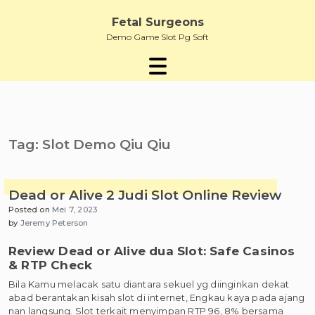
Skip
to
Fetal Surgeons
content
Demo Game Slot Pg Soft
Tag:
Slot Demo Qiu Qiu
Dead or Alive 2 Judi Slot Online Review
Posted on
Mei 7, 2023
by
Jeremy Peterson
Review Dead or Alive dua Slot: Safe Casinos
& RTP Check
Bila Kamu melacak satu diantara sekuel yg diinginkan dekat
abad berantakan kisah slot di internet, Engkau kaya pada ajang
nan langsung. Slot terkait menyimpan RTP 96, 8% bersama