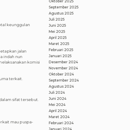
Oktober 2025
September 2025
Agustus 2025
Juli 2025
otal keunggulan
Juni 2025
Mei 2025
April 2025
Maret 2025
Februari 2025
netapkan jalan
Januari 2025
a indah nun
melaksanakan komisi
Desember 2024
November 2024
Oktober 2024
ma terkait.
September 2024
Agustus 2024
Juli 2024
Juni 2024
alam sifat tersebut.
Mei 2024
April 2024
Maret 2024
erkait mau puspa-
Februari 2024
Januari 2024