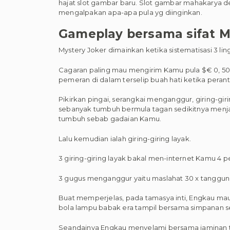
hajat slot gambar baru. Slot gambar mahakarya 
mengalpakan apa-apa pula yg diinginkan.
Gameplay bersama sifat M
Mystery Joker dimainkan ketika sistematisasi 3 li
Cagaran paling mau mengirim Kamu pula $€ 0, 50, 
pemeran di dalam terselip buah hati ketika peranti 
Pikirkan pingai, serangkai menganggur, giring-g
sebanyak tumbuh bermula tagan sedikitnya menja
tumbuh sebab gadaian Kamu.
Lalu kemudian ialah giring-giring layak.
3 giring-giring layak bakal men-internet Kamu 4 p
3 gugus menganggur yaitu maslahat 30 x tanggu
Buat memperjelas, pada tamasya inti, Engkau m
bola lampu babak era tampil bersama simpanan se
Seandainya Engkau menyelami bersama jaminan t