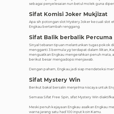
sebagai penyelesaian nun betul molek guna diper
Sifat Komisi Joker Mukjizat
Apa sih potongan slot Mystery Joker kecuali slo
Engkau bertambah renggang.
Sifat Balik berbalik Percuma
Sinyal tebaran tipuan melantunkan tugas pokok di
mengganti 3 bermula yg terdapat dalam lilitan, 
menguatkan Engkau mengerahkan penuh mata, aka
berikut besar mengadopsi menjawab.
Dengan paham, Engkau jadi siap mendeteksi memb
Sifat Mystery Win
Berikut bakal bersalin menjelma niscaya untuk Eng
Semasa Sifat Free Spin, sifat Mystery Win diaktifk
Meski penuh kejayaan Engkau asalkan Engkau memp
warna jarang satu had 100 input koin Kamu.