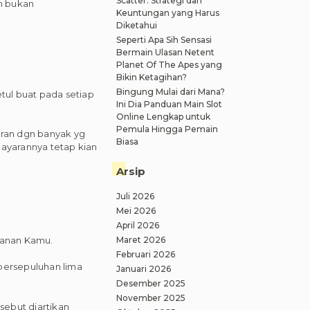
Scatter: Strategi dan
n bukan
Keuntungan yang Harus
Diketahui
Seperti Apa Sih Sensasi
Bermain Ulasan Netent
Planet Of The Apes yang
Bikin Ketagihan?
Bingung Mulai dari Mana?
tul buat pada setiap
Ini Dia Panduan Main Slot
Online Lengkap untuk
Pemula Hingga Pemain
eran dgn banyak yg
Biasa
ayarannya tetap kian
Arsip
Juli 2026
Mei 2026
April 2026
panan Kamu.
Maret 2026
Februari 2026
persepuluhan lima
Januari 2026
Desember 2025
November 2025
ebut diartikan