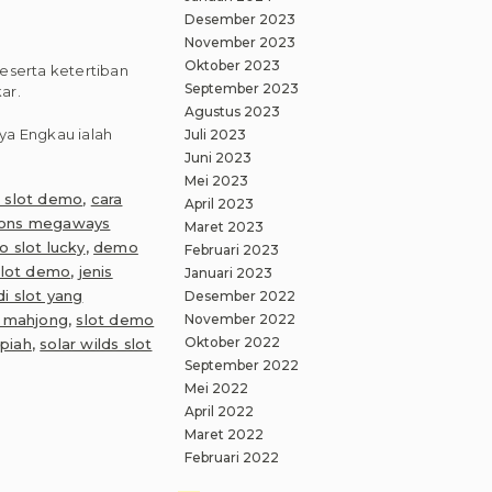
Desember 2023
November 2023
Oktober 2023
eserta ketertiban
September 2023
ar.
Agustus 2023
ya Engkau ialah
Juli 2023
Juni 2023
Mei 2023
g slot demo
,
cara
April 2023
lions megaways
Maret 2023
 slot lucky
,
demo
Februari 2023
slot demo
,
jenis
Januari 2023
di slot yang
Desember 2022
t mahjong
,
slot demo
November 2022
Oktober 2022
piah
,
solar wilds slot
September 2022
Mei 2022
April 2022
Maret 2022
Februari 2022