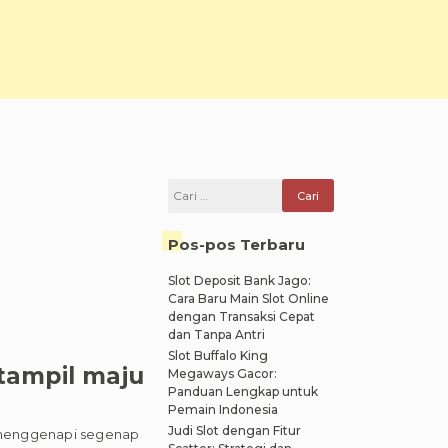
Cari
untuk:
Pos-pos Terbaru
Slot Deposit Bank Jago:
Cara Baru Main Slot Online
dengan Transaksi Cepat
dan Tanpa Antri
Slot Buffalo King
tampil maju
Megaways Gacor:
Panduan Lengkap untuk
Pemain Indonesia
Judi Slot dengan Fitur
a menggenapi segenap