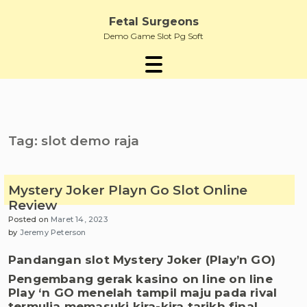
Skip
to
Fetal Surgeons
content
Demo Game Slot Pg Soft
Tag:
slot demo raja
Mystery Joker Playn Go Slot Online
Review
Posted on
Maret 14, 2023
by
Jeremy Peterson
Pandangan slot Mystery Joker (Play’n GO)
Pengembang gerak kasino on line on line
Play ‘n GO menelah tampil maju pada rival
termulia memasuki kira-kira tarikh final