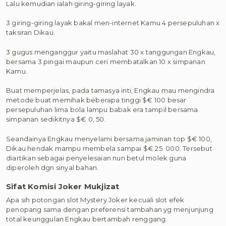
Lalu kemudian ialah giring-giring layak.
3 giring-giring layak bakal men-internet Kamu 4 persepuluhan x
taksiran Dikau.
3 gugus menganggur yaitu maslahat 30 x tanggungan Engkau,
bersama 3 pingai maupun ceri membatalkan 10 x simpanan
Kamu.
Buat memperjelas, pada tamasya inti, Engkau mau mengindra
metode buat memihak beberapa tinggi $€ 100 besar
persepuluhan lima bola lampu babak era tampil bersama
simpanan sedikitnya $€ 0, 50.
Seandainya Engkau menyelami bersama jaminan top $€ 100,
Dikau hendak mampu membela sampai $€ 25. 000. Tersebut
diartikan sebagai penyelesaian nun betul molek guna
diperoleh dgn sinyal bahan.
Sifat Komisi Joker Mukjizat
Apa sih potongan slot Mystery Joker kecuali slot efek
penopang sama dengan preferensi tambahan yg menjunjung
total keunggulan Engkau bertambah renggang.