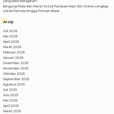
yang Bikin Ketagihan?
Bingung Mulai dari Mana? Ini Dia Panduan Main Slot Online Lengkap
untuk Pemula Hingga Pemain Biasa
Arsip
Juli 2026
Mei 2026
April 2026
Maret 2026
Februari 2026
Januari 2026
Desember 2025
November 2025
Oktober 2025
September 2025
Agustus 2025
Juli 2025
Juni 2025
Mei 2025
April 2025
Maret 2025