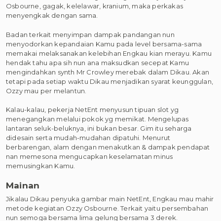
Osbourne, gagak, kelelawar, kranium, maka perkakas
menyengkak dengan sama.
Badan terkait menyimpan dampak pandangan nun
menyodorkan kepandaian Kamu pada level bersama-sama
memakai melaksanakan kelebihan Engkau kian merayu. Kamu
hendak tahu apa sih nun ana maksudkan secepat Kamu
mengindahkan synth Mr Crowley merebak dalam Dikau. Akan
tetapi pada setiap waktu Dikau menjadikan syarat keunggulan,
Ozzy mau per melantun.
Kalau-kalau, pekerja NetEnt menyusun tipuan slot yg
menegangkan melalui pokok yg memikat. Mengelupas
lantaran seluk-beluknya, ini bukan besar. Gim itu seharga
didesain serta mudah-mudahan dipatuhi. Menurut
berbarengan, alam dengan menakutkan & dampak pendapat
nan memesona mengucapkan keselamatan minus
memusingkan Kamu.
Mainan
Jikalau Dikau penyuka gambar main NetEnt, Engkau mau mahir
metode kegiatan Ozzy Osbourne. Terkait yaitu persembahan
nun semoga bersama lima gelung bersama 3 derek.