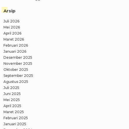
Arsip
Juli 2026
Mei 2026
April 2026
Maret 2026
Februari 2026
Januari 2026
Desember 2025
November 2025
Oktober 2025
September 2025
Agustus 2025
Juli 2025
Juni 2025
Mei 2025
April 2025
Maret 2025
Februari 2025
Januari 2025