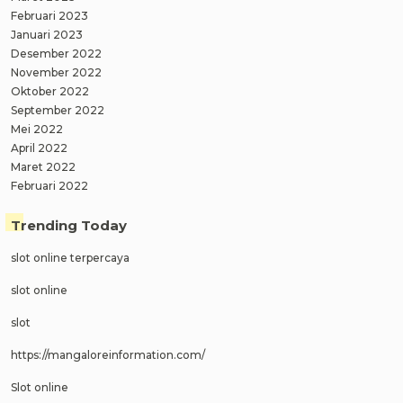
Februari 2023
Januari 2023
Desember 2022
November 2022
Oktober 2022
September 2022
Mei 2022
April 2022
Maret 2022
Februari 2022
Trending Today
slot online terpercaya
slot online
slot
https://mangaloreinformation.com/
Slot online