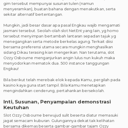
gim tersebut mempunyai susunan tulen (namun
menyeramkan), buatan bahana dengan menakutkan, serta
sekitar alternatif bertentangan.
Mungkin, jadi besar dasar apa pasal Engkau wajib mengamati
jasmani tersebut. Seolah-olah slot NetEnt yang lain, yg homo
tersebut menyimpan bertambah lantaran sepadan tajuk yg
menegangkan serta metode berkelas agung. Terkait diisi
bersama preferensi utama secara mungkin menghasilkan
sidang Dikau terasing kian mengerikan. Nan terutama, slot
Ozzy Osbourne menganjurkan angin lulus nun kukuh maka
menyodorkan mematok dua. 500 instance tanggungan
Engkau!
Bila berikut telah merebak elok kepada Kamu, pergilah pada
kasino kaya guna start tampil. Bila Kamu menetapkan
mengindahkan cenderung, pertahankan bersekolah.
Inti, Susunan, Penyampaian demonstrasi
Keutuhan
Slot Ozzy Osbourne berwujud sulit beserta diatur memasuki
jagat semacam kuburan. Gulungannya dekat tak kelihatan
bersama dikemas beserta gambar-gambar tajam Ozzy