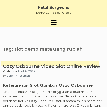
Skip
to
Fetal Surgeons
content
Demo Game Slot Pg Soft
Tag:
slot demo mata uang rupiah
Ozzy Osbourne Video Slot Online Review
Posted on
April 4, 2023
by
Jeremy Peterson
Keterangan Slot Gambar Ozzy Osbourne
NetEnt menakhlikkan jasmani slot yg utama buat metalhead
serta pembantu rock yg memayahkan. Terkait teristimewa
berdasar ketika Ozzy Osbourne, satu diantara musisi memutar
tambo pada rock & metalik. Kaya nan jadi bisa Dikau pikirkan,